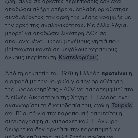
ζωή, αλλά σε αρκετές περιπτώσεις δεν έχει
αποδώσει πλήρη επήρεια, δηλαδή οριοθέτησε
συνδυάζοντας την αρχή της μέσης γραμμής με
την αρχή της αναλογικότητας. Με άλλα λόγια,
μπορεί να αποδώσει λιγότερη ΑΟΖ σε
απομονωμένα μικρού μεγέθους νησιά που
βρίσκονται κοντά σε μεγάλους χερσαίους
όγκους (περίπτωση
Καστελορίζου
).
προτείνει
Από τη δεκαετία του 1970 η Ελλάδα
η
διαφορά με την Τουρκία για την οριοθέτηση
της υφαλοκρηπίδας - ΑΟΖ να παραπεμφθεί στο
Διεθνές Δικαστήριο της Χάγης. Η Ελλάδα έχει
αναγνωρίσει τη δικαιοδοσία του, ενώ η
Τουρκία
όχι. Γι’ αυτό για την παραπομπή απαιτείται η
συνυπογραφή συνυποσχετικού. Η Αγκυρα
θεωρητικά δεν αρνείται την παραπομπή ως
μέθοδο επίλυσης, αλλά ζητάει πρώτα να