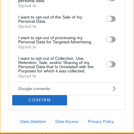
personal data.
προσπαθεί να μετατρέψει σε νομιμοποιημένες
grant or deny consent to Google and its third-party tags to
Opted In
use your data for below specified purposes in below Google
διαφορές τις δικές της διεκδικήσεις.
consent section.
I want to opt-out of the Sale of my
Personal Data.
Αποκλειστική Οικονομική Ζώνη
Opted In
I want to opt-out of processing my
Οι εξελίξεις στην τεχνολογία και τις διεθνείς
Personal Data for Targeted Advertising.
Opted In
σχέσεις οδηγήσαν τη διεθνή κοινότητα, το
1982, στην υπογραφή της Σύμβασης του
I want to opt-out of Collection, Use,
Retention, Sale, and/or Sharing of my
Μοντέγκο Μπέι, η οποία εκσυγχρόνισε το
Personal Data that Is Unrelated with the
Purposes for which it was collected.
Δίκαιο της Θάλασσας. Η Τουρκία και ελάχιστες
Opted In
χώρες δεν την έχουν υπογράψει. Η σύμβαση
έγινε
Διεθνές Δίκαιο
στα μέσα της δεκαετίας
Google consents
του 1990, όταν κυρώθηκε από τον
CONFIRM
προβλεπόμενο αναγκαίο αριθμό χωρών-μελών
ΟΗΕ
του
(60) και ως τέτοια δεσμεύει και την
Τουρκία. Η εν λόγω σύμβαση εισήγαγε την
Data Deletion
Data Access
Privacy Policy
έννοια της ΑΟΖ (Αποκλειστικής Οικονομικής