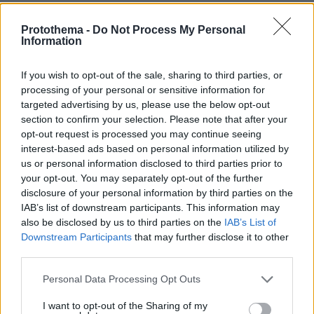
υφαλοκρηπίδα του, σύμφωνα με τη Σύμβαση
της Γενεύης του 1958. Οι Τούρκοι αυθαίρετα
Protothema -
Do Not Process My Personal
Information
δεν αναγνωρίζουν ότι τα νησιά έχουν δική τους
υφαλοκρηπίδα και από το 1973-74 έθεσαν θέμα
If you wish to opt-out of the sale, sharing to third parties, or
η υφαλοκρηπίδα του Αιγαίου να μοιραστεί στη
processing of your personal or sensitive information for
Τουρκίας
μέση με βάση τις ακτές της
και της
targeted advertising by us, please use the below opt-out
ηπειρωτικής Ελλάδας. Η Ελλάδα ποτέ δεν
section to confirm your selection. Please note that after your
opt-out request is processed you may continue seeing
δέχτηκε την εκτός Διεθνούς Δικαίου τουρκική
interest-based ads based on personal information utilized by
θέση, γεγονός που εμπόδισε να υπάρξει
us or personal information disclosed to third parties prior to
συμφωνία οριοθέτησης. Η οριοθέτηση της
your opt-out. You may separately opt-out of the further
υφαλοκρηπίδας είναι εξάλλου η μοναδική
disclosure of your personal information by third parties on the
IAB’s list of downstream participants. This information may
ελληνοτουρκική διαφορά που αναγνωρίζει η
also be disclosed by us to third parties on the
IAB’s List of
Αθήνα. Τα άλλα προβλήματα θεωρεί ότι
Downstream Participants
that may further disclose it to other
αποτελούν μονομερείς τουρκικές επεκτατικές
third parties.
διεκδικήσεις. Αντιθέτως, η Αγκυρα,
Please note that this website/app uses one or more Google
Personal Data Processing Opt Outs
παρακάμπτοντας με αυθαίρετες ερμηνείες το
services and may gather and store information including but
Διεθνές Δίκαιο και τις υφιστάμενες συνθήκες,
not limited to your visit or usage behaviour. You may click to
I want to opt-out of the Sharing of my