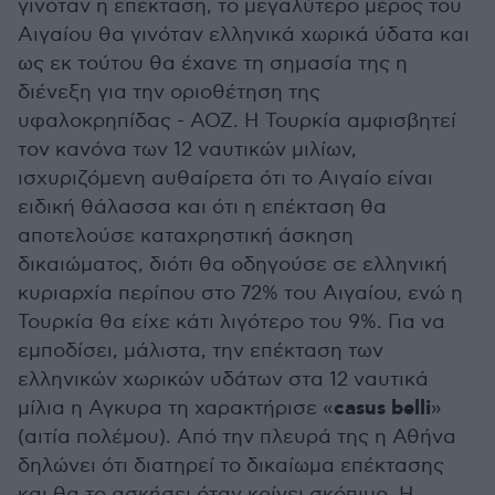
γινόταν η επέκταση, το μεγαλύτερο μέρος του
Αιγαίου θα γινόταν ελληνικά χωρικά ύδατα και
ως εκ τούτου θα έχανε τη σημασία της η
διένεξη για την οριοθέτηση της
υφαλοκρηπίδας - ΑΟΖ. Η Τουρκία αμφισβητεί
τον κανόνα των 12 ναυτικών μιλίων,
ισχυριζόμενη αυθαίρετα ότι το Αιγαίο είναι
ειδική θάλασσα και ότι η επέκταση θα
αποτελούσε καταχρηστική άσκηση
δικαιώματος, διότι θα οδηγούσε σε ελληνική
κυριαρχία περίπου στο 72% του Αιγαίου, ενώ η
Τουρκία θα είχε κάτι λιγότερο του 9%. Για να
εμποδίσει, μάλιστα, την επέκταση των
ελληνικών χωρικών υδάτων στα 12 ναυτικά
casus belli
μίλια η Αγκυρα τη χαρακτήρισε «
»
(αιτία πολέμου). Από την πλευρά της η Αθήνα
δηλώνει ότι διατηρεί το δικαίωμα επέκτασης
και θα το ασκήσει όταν κρίνει σκόπιμο. Η