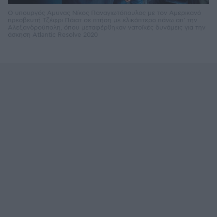
Ο υπουργός Αμυνας Νίκος Παναγιωτόπουλος με τον Αμερικανό
πρεσβευτή Τζέφρι Πάιατ σε πτήση με ελικόπτερο πάνω απ' την
Αλεξανδρούπολη, όπου μεταφέρθηκαν νατοϊκές δυνάμεις για την
άσκηση Atlantic Resolve 2020