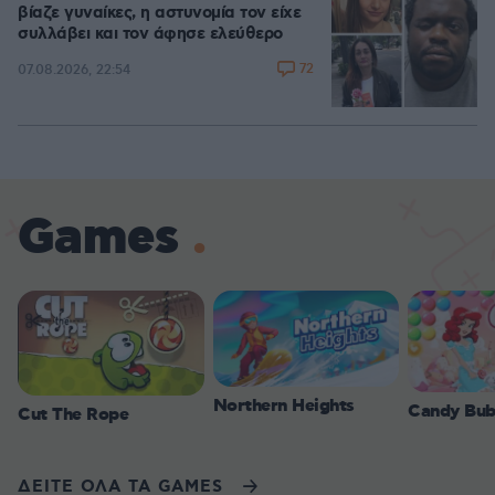
βίαζε γυναίκες, η αστυνομία τον είχε
συλλάβει και τον άφησε ελεύθερο
72
07.08.2026, 22:54
Games
Northern Heights
Candy Bub
Cut The Rope
ΔΕΙΤΕ ΟΛΑ ΤΑ GAMES