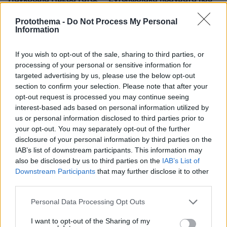
ίσως δεν γνωρίζατε για αυτά τα υπέροχα πλάσματα
Protothema -
Do Not Process My Personal
πριν 17 λεπτά
Information
Oil Pulling: To viral trend του Tik-Tok που υπόσχεται πιο
λευκά δόντια με ένα μόνο συστατικό
If you wish to opt-out of the sale, sharing to third parties, or
πριν 29 λεπτά
processing of your personal or sensitive information for
Από τη Μόρια στον γάμο, τη ΜΚΟ και την κατηγορία για
targeted advertising by us, please use the below opt-out
φόνο: Η σκοτεινή διαδρομή του 26χρονου Αφγανού που
section to confirm your selection. Please note that after your
σκότωσε τη Βρετανίδα στην Κυψέλη
opt-out request is processed you may continue seeing
interest-based ads based on personal information utilized by
πριν 31 λεπτά
us or personal information disclosed to third parties prior to
Η 13χρονη Νορθ Γουέστ ραπάρει για «προδοσία» και
«πόνο» στο νέο της τραγούδι, δείτε τη στο βιντεοκλίπ
your opt-out. You may separately opt-out of the further
της
disclosure of your personal information by third parties on the
IAB’s list of downstream participants. This information may
πριν 31 λεπτά
also be disclosed by us to third parties on the
IAB’s List of
10 ελληνικά νησιά για διακοπές χωρίς πρόγραμμα
Downstream Participants
that may further disclose it to other
third parties.
πριν 42 λεπτά
8χρονος τραυματίστηκε στο κεφάλι μετά από βουτιά σε
Please note that this website/app uses one or more Google
παραλία της Χαλκιδικής
Personal Data Processing Opt Outs
services and may gather and store information including but
not limited to your visit or usage behaviour. You may click to
I want to opt-out of the Sharing of my