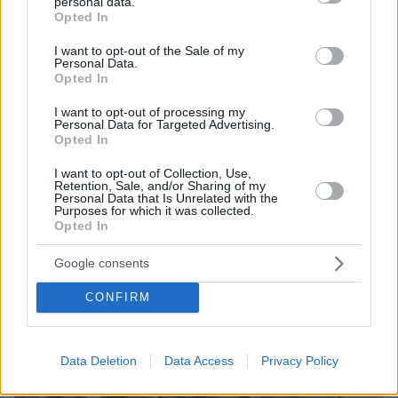
personal data.
ΔΕΙΤΕ ΟΛΕΣ ΤΙΣ ΕΙΔΗΣΕΙΣ
grant or deny consent to Google and its third-party tags to
Opted In
use your data for below specified purposes in below Google
consent section.
I want to opt-out of the Sale of my
Personal Data.
Opted In
ΤΑ ΠΙΟ ΔΗΜΟΦΙΛΗ
I want to opt-out of processing my
Personal Data for Targeted Advertising.
Opted In
I want to opt-out of Collection, Use,
Retention, Sale, and/or Sharing of my
Personal Data that Is Unrelated with the
Purposes for which it was collected.
Opted In
Google consents
CONFIRM
Data Deletion
Data Access
Privacy Policy