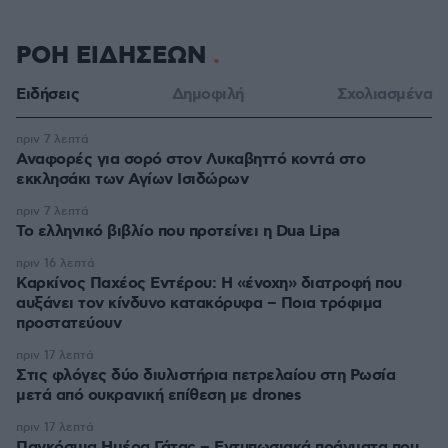
ΡΟΗ ΕΙΔΗΣΕΩΝ
Ειδήσεις
Δημοφιλή
Σχολιασμένα
πριν 7 λεπτά
Αναφορές για σορό στον Λυκαβηττό κοντά στο
εκκλησάκι των Αγίων Ισιδώρων
πριν 7 λεπτά
Το ελληνικό βιβλίο που προτείνει η Dua Lipa
πριν 16 λεπτά
Καρκίνος Παχέος Εντέρου: Η «ένοχη» διατροφή που
αυξάνει τον κίνδυνο κατακόρυφα – Ποια τρόφιμα
προστατεύουν
πριν 17 λεπτά
Στις φλόγες δύο διυλιστήρια πετρελαίου στη Ρωσία
μετά από ουκρανική επίθεση με drones
πριν 17 λεπτά
Παγκόσμια Ημέρα Γάτας – Εντυπωσιακά πράγματα που