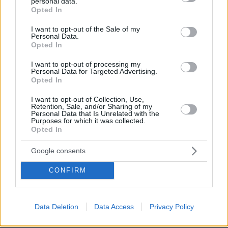
personal data.
grant or deny consent to Google and its third-party tags to
συμφωνία με την Ιταλία. Πρακτικά, τι κερδίζει η
Opted In
use your data for below specified purposes in below Google
χώρα μας;
consent section.
I want to opt-out of the Sale of my
Personal Data.
Opted In
Ν. ΔΕΝΔΙΑΣ: Η Ελλάδα πλέον έχει μια
Αποκλειστική Οικονομική Ζώνη στα δυτικά της.
I want to opt-out of processing my
Personal Data for Targeted Advertising.
Και μάλιστα, μια αντίληψη μέσης γραμμής και
Opted In
επήρειας των νησιών που επιβεβαιώνει το
I want to opt-out of Collection, Use,
Διεθνές Δίκαιο, την UNCLOS, και τις
Retention, Sale, and/or Sharing of my
Personal Data that Is Unrelated with the
γενικότερες απόψεις που η Ελλάδα εκφράζει
Purposes for which it was collected.
στο διεθνές γίγνεσθαι. Διότι, η Ελλάδα είναι
Opted In
μια συνεπής χώρα. Δεν έχει à la carte απόψεις:
Google consents
«εδώ μας βολεύουν – εκεί δεν μας βολεύουν».
CONFIRM
Και για να σας είμαι και ειλικρινής, από εκεί και
πέρα, υφίσταται πάντοτε και η δυνατότητα
Data Deletion
Data Access
Privacy Policy
επέκτασης των χωρικών υδάτων της χώρας, επί
τη βάση πλέον μιας κοινής αντίληψης με την