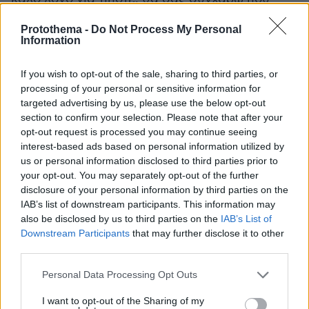
προχωρήσατε σε αυτή τη συμφωνία. Μια
Protothema -
Do Not Process My Personal
συμφωνία, για την οποία ασκούμε μέχρι χτες οι
Information
δημοσιογράφοι αυστηρή κριτική προς όλες τις
ελληνικές κυβερνήσεις, λέγοντας «Καλά, με
If you wish to opt-out of the sale, sharing to third parties, or
την Τουρκία έχουμε πρόβλημα. Με την Ιταλία
processing of your personal or sensitive information for
targeted advertising by us, please use the below opt-out
γιατί δεν λύνουμε τα θέματα και να
section to confirm your selection. Please note that after your
προχωρήσουμε;».
opt-out request is processed you may continue seeing
interest-based ads based on personal information utilized by
Ν. ΔΕΝΔΙΑΣ: Πήρε 40 χρόνια…
us or personal information disclosed to third parties prior to
your opt-out. You may separately opt-out of the further
disclosure of your personal information by third parties on the
Ν. ΧΑΤΖΗΝΙΚΟΛΑΟΥ: Πήρε 40 χρόνια!
IAB’s list of downstream participants. This information may
also be disclosed by us to third parties on the
IAB’s List of
Ν. ΔΕΝΔΙΑΣ: Γιατί υπήρχαν ζητήματα.
Downstream Participants
that may further disclose it to other
third parties.
Ν. ΧΑΤΖΗΝΙΚΟΛΑΟΥ: Το ερώτημα είναι
Please note that this website/app uses one or more Google
Personal Data Processing Opt Outs
πρακτικό. Διότι, ως άπιστος Θωμάς, θέλω να
services and may gather and store information including but
not limited to your visit or usage behaviour. You may click to
I want to opt-out of the Sharing of my
ακούσω τι κερδίζει η Ελλάδα από την