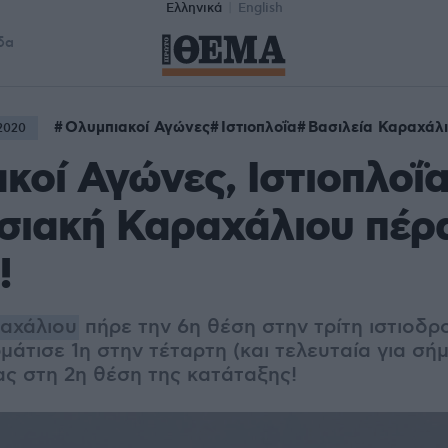
Ελληνικά
English
δα
Ολυμπιακοί Αγώνες
Ιστιοπλοΐα
Βασιλεία Καραχάλ
2020
κοί Αγώνες, Ιστιοπλοΐα
σιακή Καραχάλιου πέρ
!
ραχάλιου
πήρε την 6η θέση στην τρίτη ιστιοδρο
ρμάτισε 1η στην τέταρτη (και τελευταία για σή
 στη 2η θέση της κατάταξης!