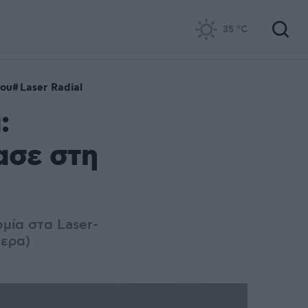
35
°C
ιου
Laser Radial
:
ασε στη
μία στα Laser-
μερα)