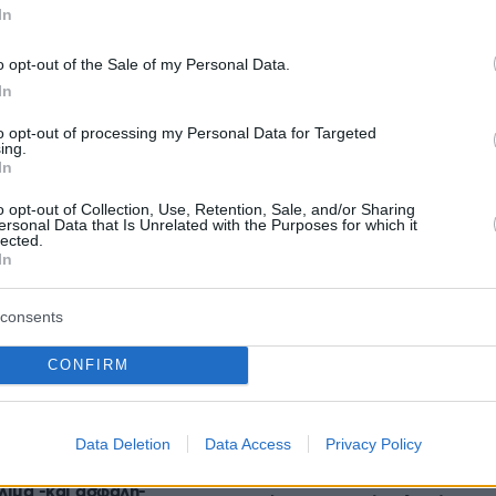
In
 Φολέγανδρο - Το «κατηγορώ» της εισαγγελέω
ε για ασήμαντη αφορμή και σκότωσε τη
o opt-out of the Sale of my Personal Data.
In
to opt-out of processing my Personal Data for Targeted
ing.
protothema.gr στο Google News
ο
και μάθετε πρώτοι όλες
In
o opt-out of Collection, Use, Retention, Sale, and/or Sharing
ersonal Data that Is Unrelated with the Purposes for which it
Ειδήσεις
ελευταίες
από την Ελλάδα και τον Κόσμο, τη στιγ
lected.
In
Protothema.gr
 στο
consents
CONFIRM
Ειδήσεις
Δημοφιλή
Σχολιασμ
ΣΕΩΝ
Data Deletion
Data Access
Privacy Policy
πριν 14 λεπτά
λιμα -και ασφαλή-