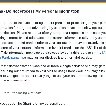
ι προγραμματισμένη η medal race.
ma -
Do Not Process My Personal Information
αικών η Κατερίνα Δίβαρη μετά και την την 6η
ρίσκεται στη θέση Νο21, ενώ στην αντίστοιχη
to opt-out of the sale, sharing to third parties, or processing of your per
formation for targeted advertising by us, please use the below opt-out s
δρών ο ο Βύρωνας Κοκκαλάνης είναι στη 12η
r selection. Please note that after your opt-out request is processed y
eing interest-based ads based on personal information utilized by us or
disclosed to third parties prior to your opt-out. You may separately opt-
losure of your personal information by third parties on the IAB’s list of
ερα:
. This information may also be disclosed by us to third parties on the
IA
Participants
that may further disclose it to other third parties.
στευτη ιστορία πίσω από τη διάσωση του
 that this website/app uses one or more Google services and may gath
«Κολύμπησε για ώρες με την τρικυμία, ήταν
including but not limited to your visit or usage behaviour. You may click 
 to Google and its third-party tags to use your data for below specifi
ζησε»
ogle consent section.
νέοι να εμβολιαστούν έστω και με μία δόση πρι
l Data Processing Opt Outs
ς - Έκκληση για τους 55 και άνω
o opt-out of the Sharing of my personal data.