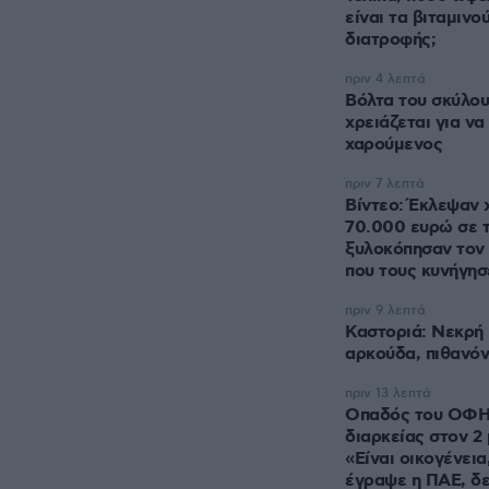
είναι τα βιταμιν
διατροφής;
πριν 4 λεπτά
Βόλτα του σκύλου:
χρειάζεται για να 
χαρούμενος
πριν 7 λεπτά
Βίντεο: Έκλεψαν 
70.000 ευρώ σε τ
ξυλοκόπησαν τον
που τους κυνήγησ
πριν 9 λεπτά
Καστοριά: Νεκρή
αρκούδα, πιθανό
πριν 13 λεπτά
Οπαδός του ΟΦΗ 
διαρκείας στον 2 
«Είναι οικογένεια
έγραψε η ΠΑΕ, δε