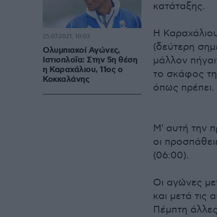
κατάταξης.
Η Καραχάλιου
25.07.2021, 10:03
(δεύτερη σημ
Ολυμπιακοί Αγώνες,
μάλλον πήγαι
Ιστιοπλοΐα: Στην 5η θέση
η Καραχάλιου, 11ος ο
το σκάφος τη
Κοκκαλάνης
όπως πρέπει.
Μ' αυτή την π
οι προσπάθει
(06:00).
Οι αγώνες με
και μετά τις
Πέμπτη άλλες