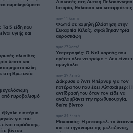
Διακοπές στη Δυτική Πελοπόννησο
ούχα συμπληρώματα
Ιστορία, θάλασσα και καταρράκτες
πριν 14 λεπτά
Φωτιά σε χαμηλή βλάστηση στην
 Τα 5 είδη που
Ευκαρπία Κιλκίς, σηκώθηκαν τρία
είναι υγιής και
αεροσκάφη
πριν 27 λεπτά
Υπερτροφές: Ο Νο1 καρπός που
χρυσές αλυσίδες
πρέπει όλοι να τρώμε – Δεν είναι τ
ρία λεπτά και
αμύγδαλα
 κοσμηματοπώλη
ε στη Βρετανία
πριν 29 λεπτά
Δάκρυσε ο Άντι Μπέρναμ για τον
πατέρα του που έχει Αλτσχάιμερ: Η
 μεγαλόσωμη
αντίδρασή του όταν τον είδε να
ν από πυροβολισμό
αναλαμβάνει την πρωθυπουργία,
δείτε βίντεο
έβγαλε εισιτήριο
πριν 34 λεπτά
μηνών γιο του:
Μουσακάς: Η μπεσαμέλ, τα λαχανι
, είναι παράδοση»,
και το τηγάνισμα της μελιτζάνας,
ίτε βίντεο