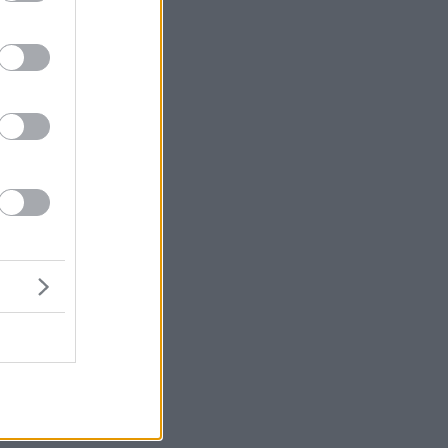
ς:
μή
ένα