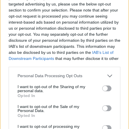
οδηγός ταξί χρυσή
απονομή του αργυρού
targeted advertising by us, please use the below opt-out
Ολυμπιονίκης στην
μεταλλίου στην Εθνική
section to confirm your selection. Please note that after your
πυγμαχία!
ομάδα πόλο
opt-out request is processed you may continue seeing
interest-based ads based on personal information utilized by
us or personal information disclosed to third parties prior to
your opt-out. You may separately opt-out of the further
disclosure of your personal information by third parties on the
IAB’s list of downstream participants. This information may
also be disclosed by us to third parties on the
IAB’s List of
Downstream Participants
that may further disclose it to other
third parties.
Please note that this website/app uses one or more Google
Personal Data Processing Opt Outs
services and may gather and store information including but
not limited to your visit or usage behaviour. You may click to
I want to opt-out of the Sharing of my
personal data.
grant or deny consent to Google and its third-party tags to
08.08.2021, 12:28
3
08.08.2021, 12:23
Opted In
use your data for below specified purposes in below Google
Oλυμπιακοί Αγώνες: MVP
Η Εθνική πόλο έδειξε το
ο κορυφαίος Ντουράντ
μεγαλείο της: Οι παίκτες
consent section.
I want to opt-out of the Sale of my
της Ελλάδας συνεχάρησαν
Personal Data.
Opted In
τους Σέρβους μετά την
ήττα
I want to opt-out of processing my