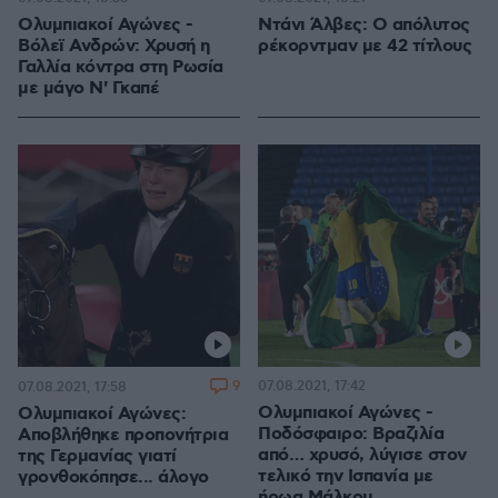
Ολυμπιακοί Αγώνες -
Ντάνι Άλβες: Ο απόλυτος
Βόλεϊ Ανδρών: Χρυσή η
ρέκορντμαν με 42 τίτλους
Γαλλία κόντρα στη Ρωσία
με μάγο Ν' Γκαπέ
9
07.08.2021, 17:42
07.08.2021, 17:58
Ολυμπιακοί Αγώνες -
Ολυμπιακοί Αγώνες:
Ποδόσφαιρο: Βραζιλία
Αποβλήθηκε προπονήτρια
από… χρυσό, λύγισε στον
της Γερμανίας γιατί
τελικό την Ισπανία με
γρονθοκόπησε... άλογο
ήρωα Μάλκομ