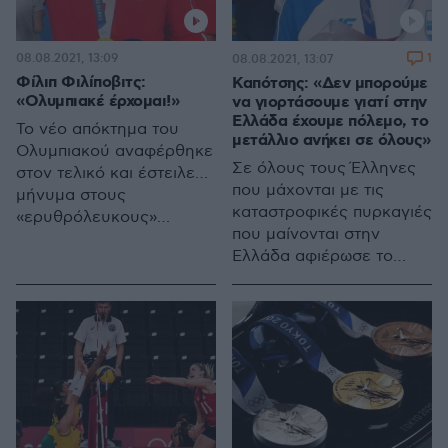
08.08.2021, 13:09
1
08.08.2021, 13:07
Φίλιπ Φιλίποβιτς:
Καπότσης: «Δεν μπορούμε
«Ολυμπιακέ έρχομαι!»
να γιορτάσουμε γιατί στην
Ελλάδα έχουμε πόλεμο, το
Το νέο απόκτημα του
μετάλλιο ανήκει σε όλους»
Ολυμπιακού αναφέρθηκε
Σε όλους τους Έλληνες
στον τελικό και έστειλε…
που μάχονται με τις
μήνυμα στους
καταστροφικές πυρκαγιές
«ερυθρόλευκους»
που μαίνονται στην
οπαδούς
Ελλάδα αφιέρωσε το
ασημένιο μετάλλιο των
Ολυμπιακών Αγώνων ο
Μάριος Καπότσης