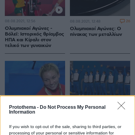
08.08.2021, 12:56
26
08.08.2021, 12:48
Ολυμπιακοί Αγώνες -
Ολυμπιακοί Αγώνες: Ο
Βόλεϊ: Ιστορικός θρίαμβος
πίνακας των μεταλλίων
ΗΠΑ και Κίραλι στον
τελικό των γυναικών
Protothema -
Do Not Process My Personal
Information
If you wish to opt-out of the sale, sharing to third parties, or
08.08.2021, 12:44
1
08.08.2021, 12:30
processing of your personal or sensitive information for
Ολυμπιακοί Αγώνες: Μια
Ολυμπιακοί Αγώνες: Η