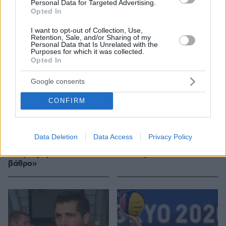
Personal Data for Targeted Advertising.
Opted In
I want to opt-out of Collection, Use,
Retention, Sale, and/or Sharing of my
Personal Data that Is Unrelated with the
Purposes for which it was collected.
Opted In
Google consents
CONFIRM
1
21
08.08.2021, 12:17
08.08.2021, 12:09
Βλάχος: «Περήφανος για
Ολυμπιακοί Αγώνες: Στην
Data Deletion
Data Access
Privacy Policy
την Εθνική πόλο, θέλω να
36η θέση η Ελλάδα στον
τους καμαρώσω στο
πίνακα μεταλλίων
βάθρο»