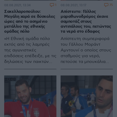
1
75
08.08.2021, 13:34
08.08.2021, 13:17
Σακελλαροπούλου:
Απίστευτο: Γάλλος
Μεγάλη χαρά σε δύσκολες
μαραθωνοδρόμος έκανε
ώρες από το ασημένιο
σαμποτάζ στους
μετάλλιο της εθνικής
αντιπάλους του, πετώντας
ομάδας πόλο
τα νερά στο έδαφος
«Η Εθνική ομάδα πόλο
Απίστευτη συμπεριφορά
εκτός από τις λαμπρές
του Γάλλου Μοράντ
της αγωνιστικές
Αμντουνί ο οποίος στους
επιδόσεις επέδειξε, με τις
σταθμούς για νερό,
δηλώσεις των παικτών
πετούσε τα μπουκάλια
της, ήθος και
στο έδαφος
ευαισθησία», έγραψε,
μεταξύ άλλων, στα μέσα
κοινωνικής δικτύωσης η
Πρόεδρος της
Δημοκρατίας