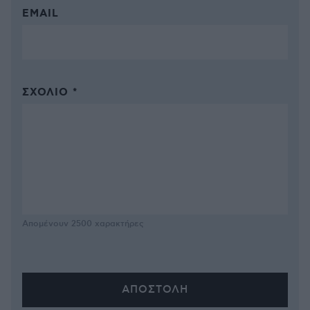
EMAIL
ΣΧΌΛΙΟ *
Απομένουν
2500
χαρακτήρες