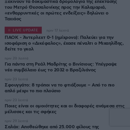
Ξεκινούν τα δοκιμαστικά δρομολόγια της επέκτασης
του Μετρό Θεσσαλονίκης προς την Καλαμαριά,
«ενθαρρυντικές οι πρώτες ενδείξεις» δηλώνει ο
Ταχιάος
LIVE UPDATE
πριν 17 λεπτά
ΠΑΟΚ - Άντερλεχτ 0-1 (ημίχρονο): Παλεύει για την
ισοφάριση ο «Δικέφαλος», έχασε πέναλτι ο Μιχαηλίδης,
πριν 20 λεπτά
Για πάντα στη Ρεάλ Μαδρίτης ο Βινίσιους: Yπέγραψε
νέο συμβόλαιο έως το 2032 ο Βραζιλιάνος
πριν 23 λεπτά
Σφουγγάτο: 8 τρόποι να το φτιάξουμε – Από το πιο
απλό μέχρι το πιο πλούσιο
πριν 23 λεπτά
Ποιες είναι οι ομοιότητες και οι διαφορές ανάμεσα στις
μέλισσες και τις σφήκες
πριν 29 λεπτά
Σαλάχ: Αποθεώθηκε από 25.000 φίλους της