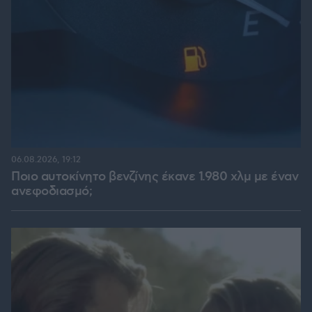
06.08.2026, 19:12
Ποιο αυτοκίνητο βενζίνης έκανε 1.980 χλμ με έναν
ανεφοδιασμό;