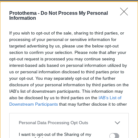
29.07.2026, 09:39
Protothema -
Do Not Process My Personal
Διασκεδάζουμε υπεύθυνα, επιστρέφουμε με ασφάλεια
Information
If you wish to opt-out of the sale, sharing to third parties, or
ΡΟΗ ΕΙΔΗΣΕΩΝ
processing of your personal or sensitive information for
targeted advertising by us, please use the below opt-out
Ειδήσεις
Δημοφιλή
Σχολιασμένα
section to confirm your selection. Please note that after your
opt-out request is processed you may continue seeing
πριν περίπου ένα λεπτό
interest-based ads based on personal information utilized by
Χαλαρή έξοδος για τον Κυριάκο Μητσοτάκης και τη
us or personal information disclosed to third parties prior to
σύζυγό του Μαρέβα στα Χανιά, φωτογραφίες
your opt-out. You may separately opt-out of the further
disclosure of your personal information by third parties on the
πριν 4 λεπτά
IAB’s list of downstream participants. This information may
«Θα μπορούσε να συμβεί σύντομα»: Αισιόδοξος ξανά ο
also be disclosed by us to third parties on the
IAB’s List of
Τραμπ για το τέλος του πολέμου με το Ιράν, «δεν
Downstream Participants
that may further disclose it to other
νομίζω ότι μπορούν ν' αντέξουν πολύ ακόμα»
third parties.
πριν 15 λεπτά
Διακοπές στη Σίκινο
Please note that this website/app uses one or more Google
Personal Data Processing Opt Outs
services and may gather and store information including but
πριν 16 λεπτά
not limited to your visit or usage behaviour. You may click to
I want to opt-out of the Sharing of my
Ο Τραμπ θα απαγορεύσει τη χορήγηση υπηκοότητας στα