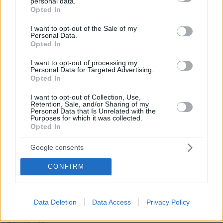
personal data.
grant or deny consent to Google and its third-party tags to
παιδιά αλλοδαπών που πηγαίνουν στις ΗΠΑ για να
Opted In
use your data for below specified purposes in below Google
γεννήσουν
consent section.
I want to opt-out of the Sale of my
πριν 28 λεπτά
Personal Data.
Πώς θα βοηθήσετε τη γάτα σας να συνηθίσει το κλουβί
Opted In
της
I want to opt-out of processing my
Personal Data for Targeted Advertising.
πριν 37 λεπτά
Opted In
Κόπωση της Wall Street μετά τα ρεκόρ εν μέσω
αβεβαιότητας για το Ιράν, το πετρέλαιο και τη Fed
I want to opt-out of Collection, Use,
Retention, Sale, and/or Sharing of my
πριν 41 λεπτά
Personal Data that Is Unrelated with the
Στη ΓΑΔΑ κρατείται η 46χρονη που κατηγορείται για την
Purposes for which it was collected.
επίθεση στη Marfin, δείτε βίντεο και φωτογραφίες
Opted In
πριν 42 λεπτά
Google consents
3 ταξιδιωτικές συνήθειες της Gen Z που θα
διαμορφώσουν νέες τάσεις στον τουρισμό
CONFIRM
πριν 42 λεπτά
Στο νοσοκομείο διακομίστηκε ναυτικός που
τραυματίστηκε κατά τη πρόσδεση πλοίου στο λιμάνι της
Data Deletion
Data Access
Privacy Policy
Ρόδου