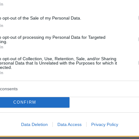
νυσίου στη ζωή του, ο Άγγελος Διονυσίου
In
Για μένα αυτή η απώλεια είναι σαν να μην έχει
o opt-out of the Sale of my Personal Data.
ς έχουν περάσει τόσα χρόνια. Να φανταστείς
In
όρι έχω πάει 3-4 φορές στο νεκροταφείο. Δεν
ροταφείο, δεν μπορώ να δεχτώ ότι είναι
to opt-out of processing my Personal Data for Targeted
ing.
In
o opt-out of Collection, Use, Retention, Sale, and/or Sharing
ersonal Data that Is Unrelated with the Purposes for which it
lected.
ήμερα:
In
 μπλακ άουτ σε όλη την Ισπανία και περιοχές
consents
λίας και της Γαλλίας - Άγνωστα μέχρι τώρα τ
CONFIRM
νακοίνωσε τριήμερη κατάπαυση πυρός στο
Data Deletion
Data Access
Privacy Policy
Ουκρανίας - Σε ισχύ από τα μεσάνυχτα της