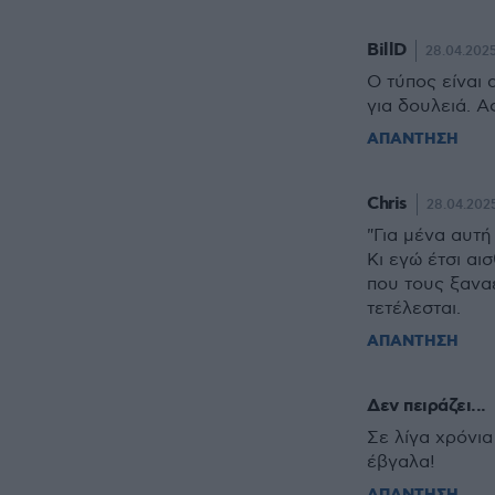
BillD
28.04.2025
Ο τύπος είναι 
για δουλειά. Α
ΑΠΑΝΤΗΣΗ
Chris
28.04.2025
"Για μένα αυτή 
Κι εγώ έτσι αι
που τους ξαναε
τετέλεσται.
ΑΠΑΝΤΗΣΗ
Δεν πειράζει...
Σε λίγα χρόνια
έβγαλα!