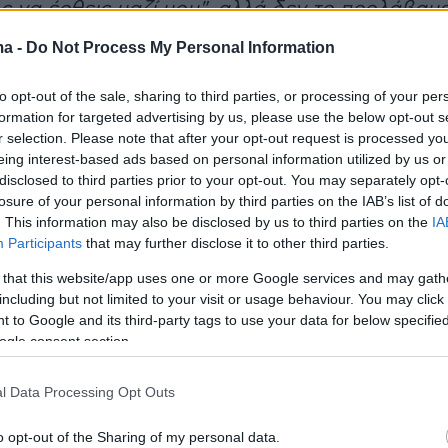
ος να έρθεις μαζί μου", αλλά δεν το προλάβαμ
, ανέφερε.
ma -
Do Not Process My Personal Information
ντεο
to opt-out of the sale, sharing to third parties, or processing of your per
formation for targeted advertising by us, please use the below opt-out s
yer(40599w16ki4e70hs, v-d9i58q0y0e2h)
r selection. Please note that after your opt-out request is processed y
eing interest-based ads based on personal information utilized by us or
disclosed to third parties prior to your opt-out. You may separately opt-
losure of your personal information by third parties on the IAB’s list of
. This information may also be disclosed by us to third parties on the
IA
τής θυμήθηκε και τις δύσκολες στιγμές που
Participants
that may further disclose it to other third parties.
Αμερική, όπου βρισκόταν για συναυλίες, όταν
 that this website/app uses one or more Google services and may gath
ηκε την απώλεια του πατέρα του.
«Ήμουν
including but not limited to your visit or usage behaviour. You may click 
ή για συναυλίες όταν πέθανε, ήταν Πέμπτη,
 to Google and its third-party tags to use your data for below specifi
ήριο άρον άρον για Σάββατο, ώστε να γίνει η
ogle consent section.
ευτέρα»,
εξήγησε.
l Data Processing Opt Outs
α τη βαθιά επίδραση που είχε ο θάνατος του
o opt-out of the Sharing of my personal data.