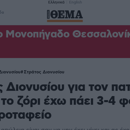
Ελληνικά
English
δα
ο Μονοπήγαδο Θεσσαλονίκη
Διονυσίου
Στράτος Διονυσίου
 Διονυσίου για τον πα
 το ζόρι έχω πάει 3-4 
ροταφείο