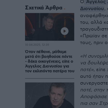
Ο
Άγγελος 
Σχετικά Άρθρα
Διονυσίου
,
αναφέρθηκε
του, αλλά κ
τραγουδιστ
«Πρωίαν σε 
τους, πριν 
10.04.2025, 12:39
Όταν πέθανε, μάθαμε
«Η συνομιλί
μετά ότι βοηθούσε πέντε
- δέκα οικογένειες, είπε ο
να δουλέψου
Άγγελος Διονυσίου για
ποτέ»
, είπε
τον εκλιπόντα πατέρα του
αυτό ήταν π
συνεργαστεί
ποτέ, στην 
Αποφάσισε 
πια σαν Στρ