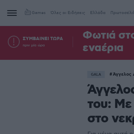
Games
Όλες οι Ειδήσεις
Ελλάδα
Πρωτοσέλι
Φωτιά στ
ΣΥΜΒΑΙΝΕΙ ΤΩΡΑ
εναέρια
πριν μία ώρα
Άγγελος 
GALA
Άγγελος
του: Με
στο νεκ