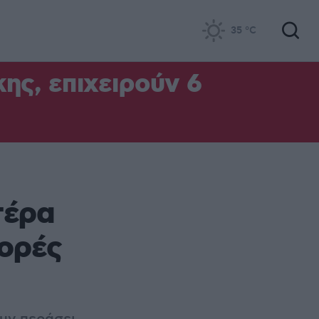
35
°C
ς, επιχειρούν 6
τέρα
φορές