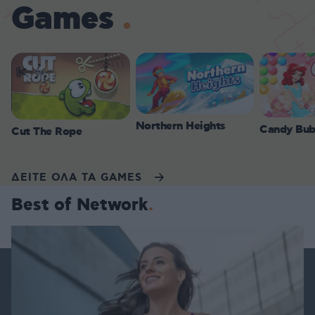
Games
Northern Heights
Candy Bub
Cut The Rope
ΔΕΙΤΕ ΟΛΑ ΤΑ GAMES
Best of Network