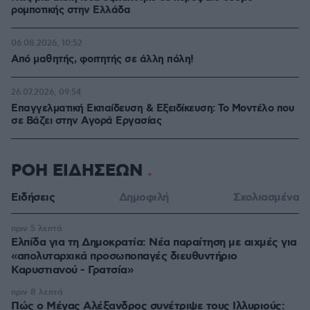
ρομποτικής στην Ελλάδα
06.08.2026, 10:52
Από μαθητής, φοιτητής σε άλλη πόλη!
26.07.2026, 09:54
Επαγγελματική Εκπαίδευση & Εξειδίκευση: Το Mοντέλο που
σε Bάζει στην Aγορά Eργασίας
ΡΟΗ ΕΙΔΗΣΕΩΝ
Ειδήσεις
Δημοφιλή
Σχολιασμένα
πριν 5 λεπτά
Ελπίδα για τη Δημοκρατία: Νέα παραίτηση με αιχμές για
«απολυταρχικά προσωποπαγές διευθυντήριο
Καρυστιανού - Γρατσία»
πριν 8 λεπτά
Πώς ο Μέγας Αλέξανδρος συνέτριψε τους Ιλλυριούς: