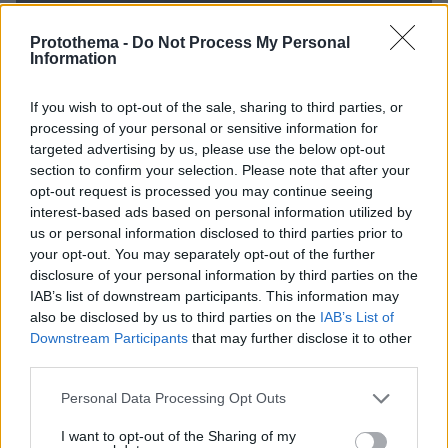
Protothema -
Do Not Process My Personal
Information
If you wish to opt-out of the sale, sharing to third parties, or
processing of your personal or sensitive information for
targeted advertising by us, please use the below opt-out
section to confirm your selection. Please note that after your
opt-out request is processed you may continue seeing
interest-based ads based on personal information utilized by
us or personal information disclosed to third parties prior to
your opt-out. You may separately opt-out of the further
disclosure of your personal information by third parties on the
IAB’s list of downstream participants. This information may
also be disclosed by us to third parties on the
IAB’s List of
Downstream Participants
that may further disclose it to other
third parties.
Loaded
:
100.00%
09.08.2026, 14:15
Please note that this website/app uses one or more Google
Personal Data Processing Opt Outs
Η Πολιτική Αεροπορία διαπίστωσε κενό στον νόμο
services and may gather and store information including but
όταν ένας... απίθανος τύπος προσγείωσε το
not limited to your visit or usage behaviour. You may click to
I want to opt-out of the Sharing of my