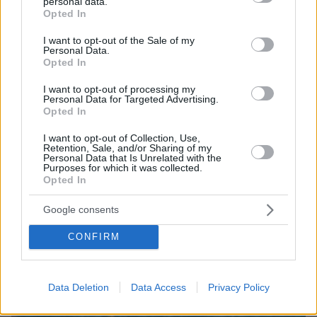
personal data.
ελικόπτερό του στο Σαρακήνικο με εκατοντάδες
grant or deny consent to Google and its third-party tags to
Opted In
λουόμενους - Παρέμβαση Εισαγγελέα
use your data for below specified purposes in below Google
consent section.
I want to opt-out of the Sale of my
Personal Data.
Opted In
I want to opt-out of processing my
Personal Data for Targeted Advertising.
Opted In
I want to opt-out of Collection, Use,
Retention, Sale, and/or Sharing of my
Personal Data that Is Unrelated with the
Purposes for which it was collected.
Opted In
Google consents
CONFIRM
Data Deletion
Data Access
Privacy Policy