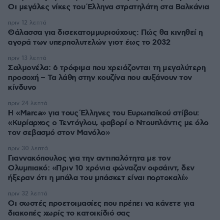
Οι μεγάλες νίκες του Έλληνα στρατηλάτη στα Βαλκάνια
πριν 12 λεπτά
Θάλασσα για δισεκατομμυριούχους: Πώς θα κινηθεί η
αγορά των υπερπολυτελών γιοτ έως το 2032
πριν 13 λεπτά
Σαλμονέλα: 6 τρόφιμα που χρειάζονται τη μεγαλύτερη
προσοχή – Τα λάθη στην κουζίνα που αυξάνουν τον
κίνδυνο
πριν 24 λεπτά
Η «Marca» για τους Έλληνες του Ευρωπαϊκού στίβου:
«Κυρίαρχος ο Τεντόγλου, φαβορί ο Ντουπλάντις με όλο
τον σεβασμό στον Μανόλο»
πριν 30 λεπτά
Γιαννακόπουλος για την αντιπαλότητα με τον
Ολυμπιακό: «Πριν 10 χρόνια φώναζαν οφσάιντ, δεν
ήξεραν ότι η μπάλα του μπάσκετ είναι πορτοκαλί»
πριν 32 λεπτά
Οι σωστές προετοιμασίες που πρέπει να κάνετε για
διακοπές χωρίς το κατοικίδιό σας