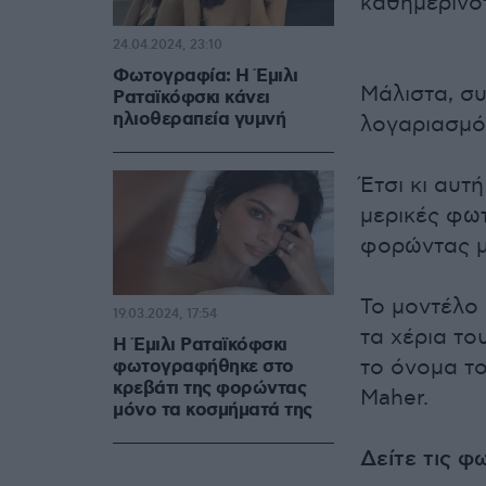
καθημερινότ
24.04.2024, 23:10
Φωτογραφία: Η Έμιλι
Μάλιστα, συ
Ραταϊκόφσκι κάνει
ηλιοθεραπεία γυμνή
λογαριασμό 
Έτσι κι αυτ
μερικές φωτ
φορώντας μ
Το μοντέλο 
19.03.2024, 17:54
τα χέρια το
Η Έμιλι Ραταϊκόφσκι
το όνομα τ
φωτογραφήθηκε στο
κρεβάτι της φορώντας
Maher.
μόνο τα κοσμήματά της
Δείτε τις φ