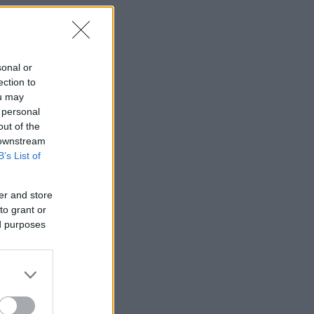
sonal or
ection to
ou may
 personal
out of the
 downstream
B’s List of
er and store
to grant or
ed purposes