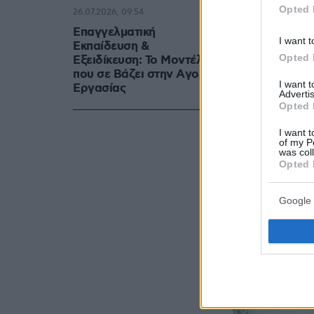
Opted 
26.07.2026, 09:54
Επαγγελματική
I want t
Εκπαίδευση &
Opted 
Εξειδίκευση: Το Mοντέλο
που σε Bάζει στην Aγορά
I want 
Eργασίας
Advertis
Opted 
I want t
of my P
was col
Opted 
Google 