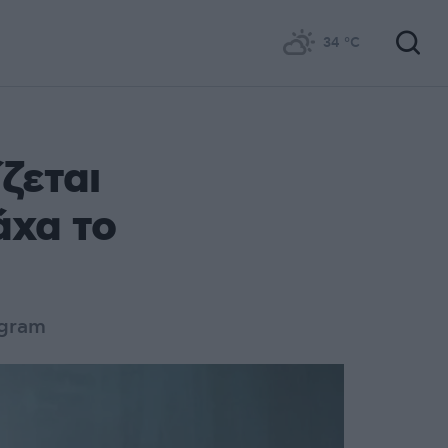
34
°C
ζεται
άχα το
agram