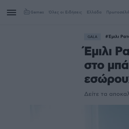
Games
Όλες οι Ειδήσεις
Ελλάδα
Πρωτοσέλι
Έμιλι Ρατ
GALA
Έμιλι Ρ
στο μπά
εσώρου
Δείτε τα αποκα