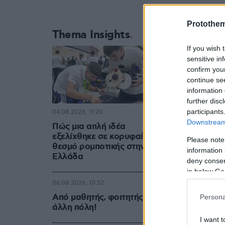
Protothe
Thema Insights
If you wish 
sensitive in
confirm you
continue se
information 
further disc
participants
04.08.2026, 11:20
Downstream 
Πώς μια απλή ιδέα
εξελίχθηκε σε κορυφαίο
Please note
θεσμό ρομποτικής στην
information 
Ελλάδα
deny consent
in below Go
06.08.2026, 10:52
Από μαθητής, φοιτητής σε
Persona
άλλη πόλη!
I want t