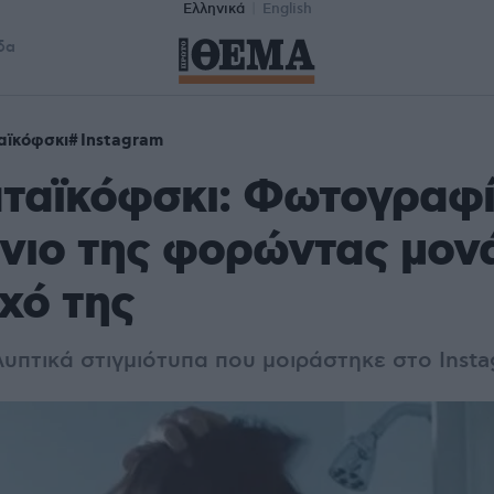
Ελληνικά
English
δα
αϊκόφσκι
Instagram
αταϊκόφσκι: Φωτογραφί
νιο της φορώντας μον
χό της
λυπτικά στιγμιότυπα που μοιράστηκε στο Inst