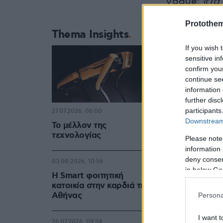
Vogue:
«Τα
προσωπική ε
Protothe
αφαιρεθεί α
Thema Insights
χάνει έναν 
If you wish 
sensitive in
confirm you
Δείτε την α
continue se
information 
further disc
participants
27.07.2026, 06:00
Downstream 
Το μέλλον της
τεχνολογίας
Please note
information 
deny consent
03.08.2026, 10:56
in below Go
Η Smart φοιτητική
κατοικία στην καρδιά της
Αθήνας
Persona
I want t
26.07.2026, 09:54