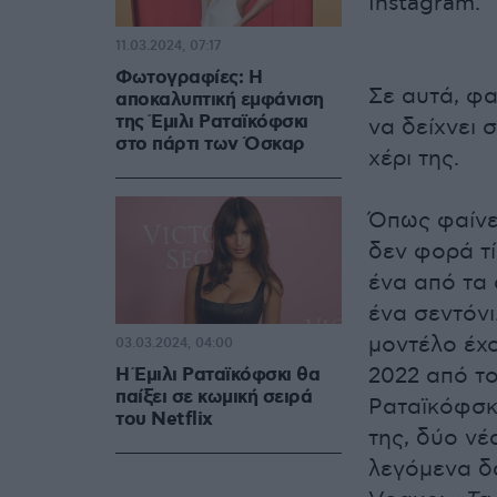
Instagram.
11.03.2024, 07:17
Φωτογραφίες: Η
Σε αυτά, φα
αποκαλυπτική εμφάνιση
της Έμιλι Ραταϊκόφσκι
να δείχνει 
στο πάρτι των Όσκαρ
χέρι της.
Όπως φαίνετ
δεν φορά τ
ένα από τα 
ένα σεντόνι
μοντέλο έχο
03.03.2024, 04:00
2022 από τ
H Έμιλι Ραταϊκόφσκι θα
παίξει σε κωμική σειρά
Ραταϊκόφσκ
του Netflix
της, δύο νέ
λεγόμενα δα