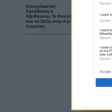
Opted 
Επαγγελματική
Εκπαίδευση &
I want t
Εξειδίκευση: Το Mοντέλο
Opted 
που σε Bάζει στην Aγορά
Eργασίας
I want 
Advertis
Opted 
I want t
of my P
was col
Opted 
Google 