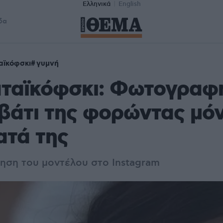
Ελληνικά
English
δα
αϊκόφσκι
γυμνή
αταϊκόφσκι: Φωτογραφ
βάτι της φορώντας μόν
ατά της
τηση του μοντέλου στο Instagram