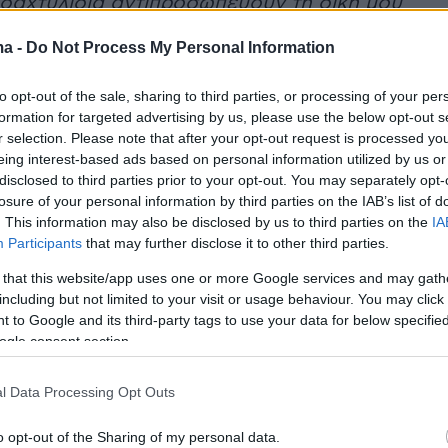
 δαχτυλίδια αντιπροσωπεύουν τη δική μου
ξέλιξη. Δεν νομίζω ότι μια γυναίκα πρέπει να
ma -
Do Not Process My Personal Information
πό τα διαμάντια της μόνο και μόνο επειδή
άντρα».
to opt-out of the sale, sharing to third parties, or processing of your per
formation for targeted advertising by us, please use the below opt-out s
r selection. Please note that after your opt-out request is processed y
νάρτηση:
eing interest-based ads based on personal information utilized by us or
disclosed to third parties prior to your opt-out. You may separately opt-
losure of your personal information by third parties on the IAB’s list of
. This information may also be disclosed by us to third parties on the
IA
Participants
that may further disclose it to other third parties.
 that this website/app uses one or more Google services and may gath
including but not limited to your visit or usage behaviour. You may click 
 to Google and its third-party tags to use your data for below specifi
ogle consent section.
l Data Processing Opt Outs
o opt-out of the Sharing of my personal data.