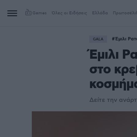
Games
Όλες οι Ειδήσεις
Ελλάδα
Πρωτοσέλι
Έμιλι Ρατ
GALA
Έμιλι Ρ
στο κρε
κοσμήμ
Δείτε την ανάρ