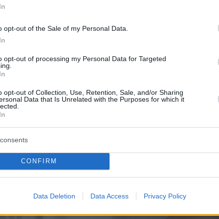
In
o opt-out of the Sale of my Personal Data.
View this post on Instagram
In
to opt-out of processing my Personal Data for Targeted
ing.
In
o opt-out of Collection, Use, Retention, Sale, and/or Sharing
ersonal Data that Is Unrelated with the Purposes for which it
lected.
In
consents
CONFIRM
A post shared by Emily Ratajkowski (@emrata)
Data Deletion
Data Access
Privacy Policy