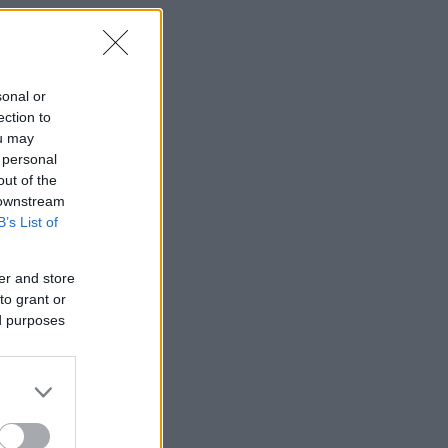
sonal or
ection to
ou may
 personal
out of the
 downstream
B’s List of
er and store
to grant or
ed purposes