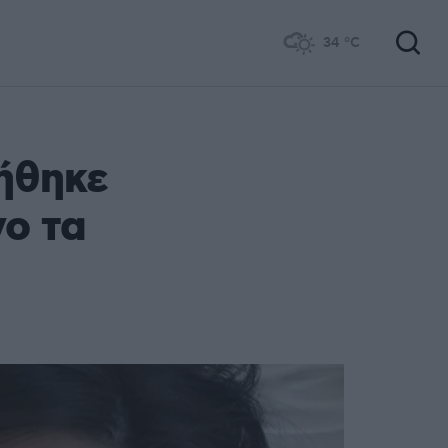
34
°C
ήθηκε
ο τα