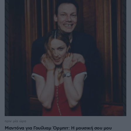
πριν μία ώρα
Μαντόνα για Γουίλιαμ Όρμπιτ: Η μουσική σου μου