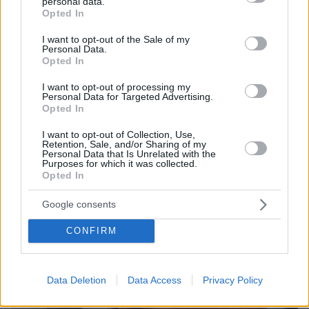
και τη χτύπησε σε πόρτες - Τι καταγγέλλει η
personal data.
grant or deny consent to Google and its third-party tags to
Opted In
ΠΟΕΔΗΝ
use your data for below specified purposes in below Google
consent section.
I want to opt-out of the Sale of my
Personal Data.
Opted In
I want to opt-out of processing my
Personal Data for Targeted Advertising.
Opted In
I want to opt-out of Collection, Use,
Retention, Sale, and/or Sharing of my
Personal Data that Is Unrelated with the
Purposes for which it was collected.
Opted In
Google consents
CONFIRM
Data Deletion
Data Access
Privacy Policy