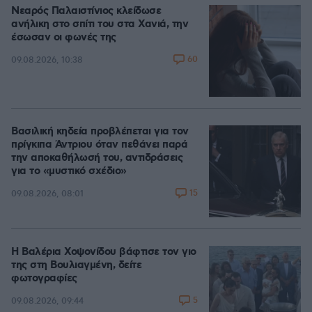
Νεαρός Παλαιστίνιος κλείδωσε
ανήλικη στο σπίτι του στα Χανιά, την
έσωσαν οι φωνές της
60
09.08.2026, 10:38
Βασιλική κηδεία προβλέπεται για τον
πρίγκιπα Άντριου όταν πεθάνει παρά
την αποκαθήλωσή του, αντιδράσεις
για το «μυστικό σχέδιο»
15
09.08.2026, 08:01
Η Βαλέρια Χοψονίδου βάφτισε τον γιο
της στη Βουλιαγμένη, δείτε
φωτογραφίες
5
09.08.2026, 09:44