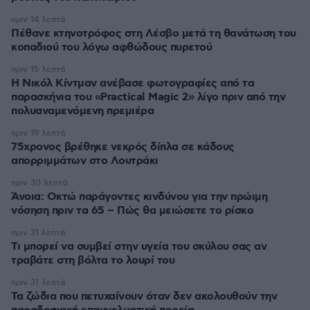
πριν 14 λεπτά
Πέθανε κτηνοτρόφος στη Λέσβο μετά τη θανάτωση του
κοπαδιού του λόγω αφθώδους πυρετού
πριν 15 λεπτά
Η Νικόλ Κίντμαν ανέβασε φωτογραφίες από τα
παρασκήνια του «Practical Magic 2» λίγο πριν από την
πολυαναμενόμενη πρεμιέρα
πριν 19 λεπτά
75χρονος βρέθηκε νεκρός δίπλα σε κάδους
απορριμμάτων στο Λουτράκι
πριν 30 λεπτά
Άνοια: Οκτώ παράγοντες κινδύνου για την πρώιμη
νόσηση πριν τα 65 – Πώς θα μειώσετε το ρίσκο
πριν 31 λεπτά
Τι μπορεί να συμβεί στην υγεία του σκύλου σας αν
τραβάτε στη βόλτα το λουρί του
πριν 31 λεπτά
Τα ζώδια που πετυχαίνουν όταν δεν ακολουθούν την