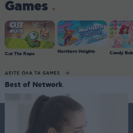
Games
Northern Heights
Candy Bub
Cut The Rope
ΔΕΙΤΕ ΟΛΑ ΤΑ GAMES
Best of Network