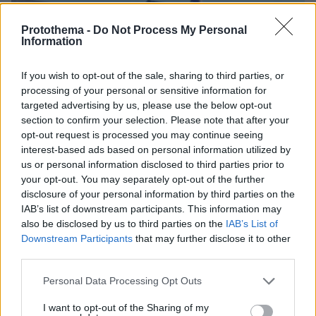
Protothema -
Do Not Process My Personal
Information
If you wish to opt-out of the sale, sharing to third parties, or
processing of your personal or sensitive information for
targeted advertising by us, please use the below opt-out
section to confirm your selection. Please note that after your
opt-out request is processed you may continue seeing
interest-based ads based on personal information utilized by
us or personal information disclosed to third parties prior to
your opt-out. You may separately opt-out of the further
disclosure of your personal information by third parties on the
IAB’s list of downstream participants. This information may
also be disclosed by us to third parties on the
IAB’s List of
Downstream Participants
that may further disclose it to other
third parties.
09.08.2026, 10:51
Please note that this website/app uses one or more Google
Personal Data Processing Opt Outs
Ασθενής ξυλοκόπησε νοσηλεύτρια στα Επείγοντα
services and may gather and store information including but
του Ερυθρού Σταυρού, την άρπαξε από τα μαλλιά
not limited to your visit or usage behaviour. You may click to
I want to opt-out of the Sharing of my