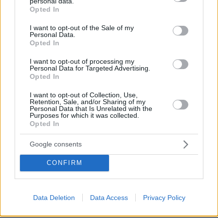
personal data.
grant or deny consent to Google and its third-party tags to
Opted In
Ειδήσεις
Δημοφιλή
Σχολιασμένα
use your data for below specified purposes in below Google
consent section.
I want to opt-out of the Sale of my
πριν 10 λεπτά
Personal Data.
Ορκίστηκε πρόεδρος της Κολομβίας ο Αμπελάρδο ντε
Opted In
λα Εσπριέγια, δείτε βίντεο
I want to opt-out of processing my
Personal Data for Targeted Advertising.
πριν 42 λεπτά
Opted In
Αποκαλύψεις Telegraph για τον Ινφαντίνο: Η εξαψήφια
αποζημίωση σε πρώην εργαζόμενη της UEFA και η
I want to opt-out of Collection, Use,
φερόμενη σχέση τους
Retention, Sale, and/or Sharing of my
Personal Data that Is Unrelated with the
08.08.2026, 01:25
Purposes for which it was collected.
Ρωσία για το drone με εκρηκτικά σε γερμανικό
Opted In
αεροδρόμιο: «Βιαστικά στημένη προβοκάτσια»
Google consents
08.08.2026, 01:00
Ιδέες για πρωινό έτοιμο από το βράδυ: Εύκολες και
CONFIRM
θρεπτικές επιλογές για κάθε μέρα
08.08.2026, 00:50
Ρωσικό πλήγμα προκάλεσε ζημιές σε γήπεδο στην
Data Deletion
Data Access
Privacy Policy
Οδησσό μία ημέρα πριν από αγώνα πρωταθλήματος,
δείτε βίντεο