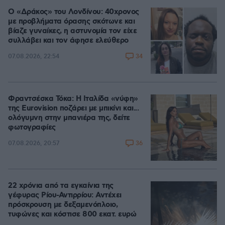
Ο «Δράκος» του Λονδίνου: 40χρονος
με προβλήματα όρασης σκότωνε και
βίαζε γυναίκες, η αστυνομία τον είχε
συλλάβει και τον άφησε ελεύθερο
34
07.08.2026, 22:54
Φραντσέσκα Τόκα: Η Ιταλίδα «νύφη»
της Eurovision ποζάρει με μπικίνι και...
ολόγυμνη στην μπανιέρα της, δείτε
φωτογραφίες
36
07.08.2026, 20:57
22 χρόνια από τα εγκαίνια της
γέφυρας Ρίου-Αντιρρίου: Αντέχει
πρόσκρουση με δεξαμενόπλοιο,
τυφώνες και κόστισε 800 εκατ. ευρώ