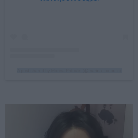
A post shared by Marina Patoulis (@marina_patoulis)