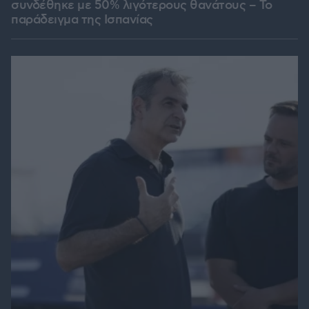
συνδέθηκε με 50% λιγότερους θανάτους – Το
παράδειγμα της Ισπανίας