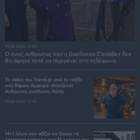
07.08.2026, 14:00
Ο ένας άνθρωπος που η βασίλισσα Ελισάβετ δεν
θα άφηνε ποτέ να περιμένει στο τηλέφωνο
To video του Travel.gr από το ταξίδι
στα Βόρεια Άγραφα: Φιλόξενοι
Άνθρωποι, ανόθευτη Φύση
07.08.2026, 12:38
14+1 λόγοι που αξίζει να ζήσεις το
επετειακό τριήμερο των 15 χρόνων του