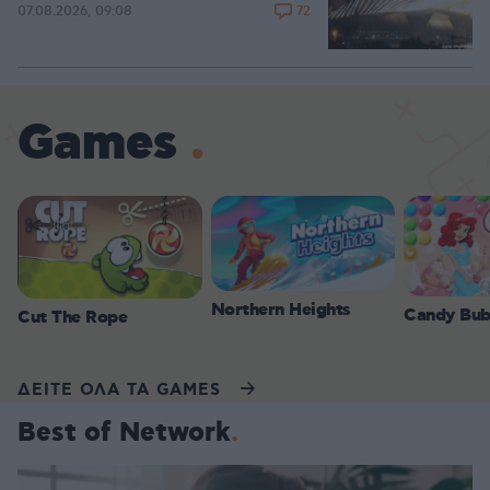
72
07.08.2026, 09:08
Games
Northern Heights
Candy Bub
Cut The Rope
ΔΕΙΤΕ ΟΛΑ ΤΑ GAMES
Best of Network