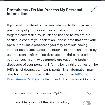
Protothema -
Do Not Process My Personal
Information
If you wish to opt-out of the sale, sharing to third parties, or
processing of your personal or sensitive information for
targeted advertising by us, please use the below opt-out
section to confirm your selection. Please note that after your
27.07.2026, 06:00
opt-out request is processed you may continue seeing
Το μέλλον της τεχνολογίας
interest-based ads based on personal information utilized by
us or personal information disclosed to third parties prior to
03.08.2026, 10:56
your opt-out. You may separately opt-out of the further
Η Smart φοιτητική κατοικία στην καρδιά της Αθήνας
disclosure of your personal information by third parties on the
IAB’s list of downstream participants. This information may
also be disclosed by us to third parties on the
IAB’s List of
26.07.2026, 09:54
Downstream Participants
that may further disclose it to other
Επαγγελματική Εκπαίδευση & Εξειδίκευση: Το Mοντέλο που
σε Bάζει στην Aγορά Eργασίας
third parties.
Please note that this website/app uses one or more Google
Personal Data Processing Opt Outs
services and may gather and store information including but
ΡΟΗ ΕΙΔΗΣΕΩΝ
not limited to your visit or usage behaviour. You may click to
I want to opt-out of the Sharing of my