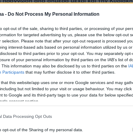
ή πρόγνωση από σήμερα μέχρι και την Κυριακή
ma -
Do Not Process My Personal Information
 και την Πέμπτη (10 & 11/4)
, δεν προβλέπονται
μάλιστα στις περισσότερες περιοχές της χώρα
to opt-out of the sale, sharing to third parties, or processing of your per
σει ηλιοφάνεια. Οι άνεμοι θα πνέουν από
formation for targeted advertising by us, please use the below opt-out s
r selection. Please note that after your opt-out request is processed y
υθύνσεις με ένταση στα δυτικά 3 με 4 και στα
eing interest-based ads based on personal information utilized by us or
5 με 6 μποφόρ. Η θερμοκρασία δεν θα αλλάξει
disclosed to third parties prior to your opt-out. You may separately opt-
losure of your personal information by third parties on the IAB’s list of
. This information may also be disclosed by us to third parties on the
IA
Participants
that may further disclose it to other third parties.
ε την περαιτέρω εξέλιξη του καιρού, βροχές
 that this website/app uses one or more Google services and may gath
εν αναμένονται τουλάχιστον ως την Κυριακή
including but not limited to your visit or usage behaviour. You may click 
ρατέστεροι άνεμοι θα είναι οι Β-ΒΑ και η
 to Google and its third-party tags to use your data for below specifi
 θα κυμανθεί περίπου στα ίδια επίπεδα.
ogle consent section.
l Data Processing Opt Outs
ει η ΕΜΥ
o opt-out of the Sharing of my personal data.