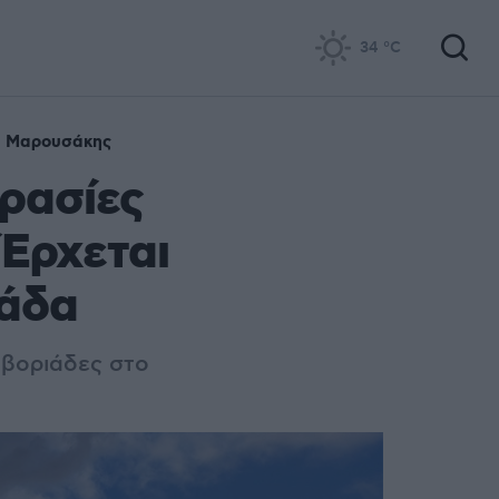
34
°C
ς Μαρουσάκης
ρασίες
 Έρχεται
μάδα
 βοριάδες στο