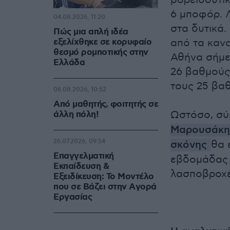
βορειοδυτικ
6 μποφόρ. 
04.08.2026, 11:20
στα δυτικά
Πώς μια απλή ιδέα
εξελίχθηκε σε κορυφαίο
από τα κανο
θεσμό ρομποτικής στην
Αθήνα σήμε
Ελλάδα
26 βαθμούς
τους 25 βα
06.08.2026, 10:52
Από μαθητής, φοιτητής σε
Ωστόσο, σύ
άλλη πόλη!
Μαρουσάκη
26.07.2026, 09:54
σκόνης
θα 
Επαγγελματική
εβδομάδας 
Εκπαίδευση &
λασποβροχέ
Εξειδίκευση: Το Mοντέλο
που σε Bάζει στην Aγορά
Eργασίας