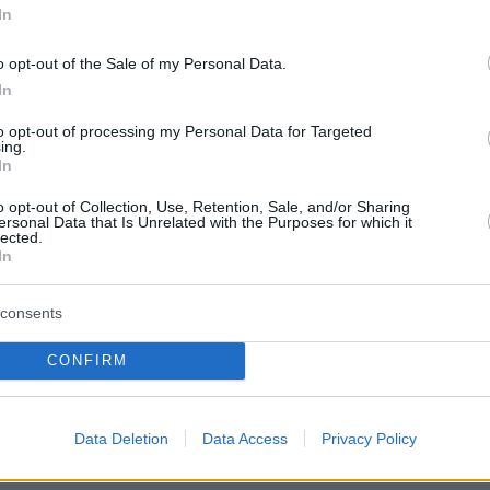
In
ΓΙΑ ΣΗΜΕΡΑ ΤΕΤΑΡΤΗ 10-04-2024
o opt-out of the Sale of my Personal Data.
ΙΗΣΕΙΣ
In
σία θα κυμανθεί σε υψηλά για την εποχή
to opt-out of processing my Personal Data for Targeted
ing.
In
o opt-out of Collection, Use, Retention, Sale, and/or Sharing
ersonal Data that Is Unrelated with the Purposes for which it
lected.
ΡΑΚΤΗΡΙΣΤΙΚΑ
In
ιος καιρός στο μεγαλύτερο μέρος της χώρας.
αραιές νεφώσεις.
consents
ορισμένη ορατότητα τις πρωινές ώρες στα
CONFIRM
ά ηπειρωτικά.
α πνέουν στο Ιόνιο από δυτικές διευθύνσεις 3
ο Αιγαίο από βόρειες 4 με 6 μποφόρ.
Data Deletion
Data Access
Privacy Policy