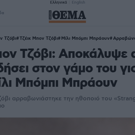
Ελληνικά
English
δα
ν Τζόβι
Τζέικ Μπον Τζόβι
Μίλι Μπόμπι Μπράουν
Αρραβών
ον Τζόβι: Αποκάλυψε 
ήσει στον γάμο του γι
ίλι Μπόμπι Μπράουν
ζόβι αρραβωνιάστηκε την ηθοποιό του «Stran
ιο