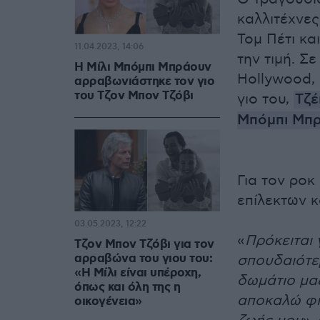
καλλιτέχνες
Τομ Πέτι κα
11.04.2023, 14:06
την τιμή. Σ
Η Μίλι Μπόμπι Μπράουν
Hollywood, 
αρραβωνιάστηκε τον γιο
του Τζον Μπον Τζόβι
γιο του,
Τζέ
Μπόμπι Μπ
Για τον ροκ
επίλεκτων κ
03.05.2023, 12:22
«
Πρόκειται 
Τζον Μπον Τζόβι για τον
αρραβώνα του γιου του:
σπουδαιότερ
«Η Μίλι είναι υπέροχη,
δωμάτιο μαζ
όπως και όλη της η
αποκαλώ φίλ
οικογένεια»