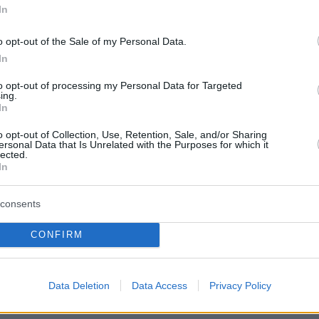
In
τον επερχόμενο γάμο του γιου του με τη νεαρ
o opt-out of the Sale of my Personal Data.
θρυλικός ροκάς σχολίασε: «
Μεγαλώνουν μαζί.
In
λά ερωτευμένοι με τους δυο τους. Πιάνουν
to opt-out of processing my Personal Data for Targeted
ι είναι μαζί σε αυτό και τους υποστηρίζουμε
ing.
In
 η οικογένεια της [Μίλι] είναι απίστευτη.
o opt-out of Collection, Use, Retention, Sale, and/or Sharing
ζεται πολύ σκληρά, και εκείνος εργάζεται
ersonal Data that Is Unrelated with the Purposes for which it
lected.
ά, και το απολαμβάνουμε πραγματικά».
In
για το αν σκοπεύει να τραγουδήσει στον
consents
είπε:
«Θα κάνω ό, τι μου πουν, αλλά αν
οιο αίτημα είμαι σίγουρος ότι θα πάω για
CONFIRM
Data Deletion
Data Access
Privacy Policy