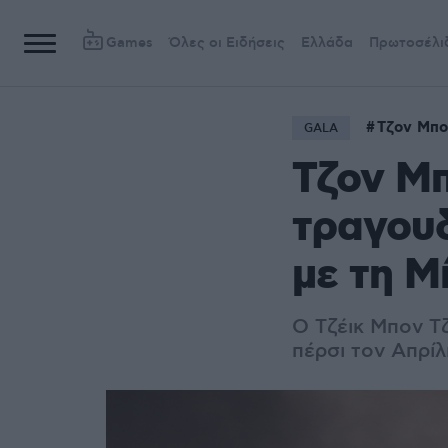
Games
Όλες οι Ειδήσεις
Ελλάδα
Πρωτοσέλι
Τζον Μπο
GALA
Τζον Μπ
τραγουδ
με τη Μ
Ο Τζέικ Μπον Τ
πέρσι τον Απρίλ