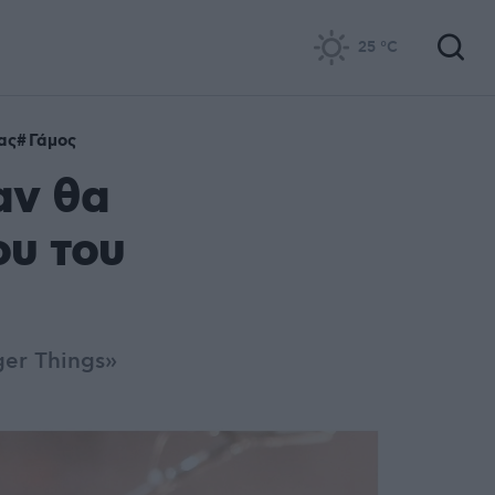
25
°C
ας
Γάμος
αν θα
ου του
ger Things»