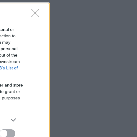
sonal or
ection to
ou may
 personal
out of the
 downstream
B’s List of
er and store
to grant or
ed purposes