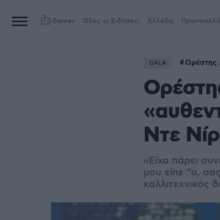
Games
Όλες οι Ειδήσεις
Ελλάδα
Πρωτοσέλι
Ορέστης 
GALA
Ορέστη
«αυθεντ
Ντε Νίρ
«Είχα πάρει συν
μου είπε “α, σα
καλλιτεχνικός 