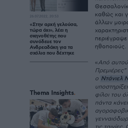
Θεσσαλονίκη
καθώς και γ
26.07.2022, 20:53
άλλων μοιρά
«Στην αρχή γελούσα,
χαρακτηριστ
τώρα όχι», λέει η
σκηνοθέτης που
περιέγραψε
συνόδευε τον
ηθοποιούς.
Ανδρεαδάκη για τα
σχόλια που δέχτηκε
«
Από αυτού
Πρεμιέρες” 
ο
Ντάνιελ Ν
υποστηρίξει
Thema Insights
φίλοι του ό
πάντα κάνει
αγοραφοβικό
γενναιόδωρ
τις ταινίες