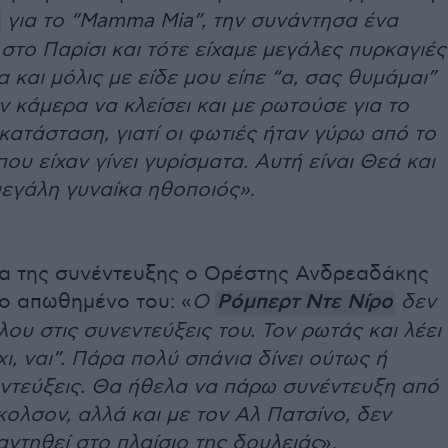
για το “Mamma Mia”, την συνάντησα ένα
στο Παρίσι και τότε είχαμε μεγάλες πυρκαγιές
 και μόλις με είδε μου είπε “α, σας θυμάμαι”
ην κάμερα να κλείσει και με ρωτούσε για το
κατάσταση, γιατί οι φωτιές ήταν γύρω από το
που είχαν γίνει γυρίσματα. Αυτή είναι Θεά και
 μεγάλη γυναίκα ηθοποιός»
.
ια της συνέντευξης ο Ορέστης Ανδρεαδάκης
το απωθημένο του: «
Ο
Ρόμπερτ Ντε Νίρο
δεν
λου στις συνεντεύξεις του. Τον ρωτάς και λέει
όχι, ναι”. Πάρα πολύ σπάνια δίνει ούτως ή
ντεύξεις. Θα ήθελα να πάρω συνέντευξη από
κολσον, αλλά και με τον Αλ Πατσίνο, δεν
ντηθεί στο πλαίσιο της δουλειάς
».