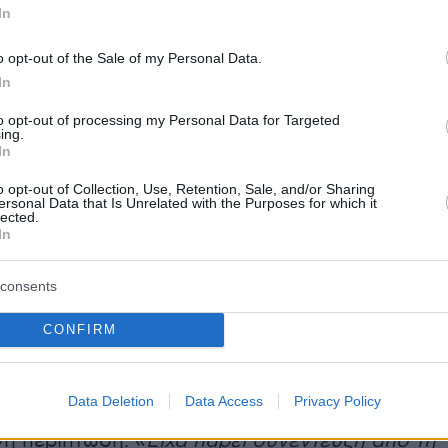
In
o opt-out of the Sale of my Personal Data.
In
to opt-out of processing my Personal Data for Targeted
ing.
In
o opt-out of Collection, Use, Retention, Sale, and/or Sharing
ersonal Data that Is Unrelated with the Purposes for which it
lected.
In
consents
CONFIRM
 του Γρηγόρη Αρναούτογλου αν τον θυμούντα
από τους οποίους έχει πάρει συνεντεύξεις, η
Data Deletion
Data Access
Privacy Policy
υ ήταν «
όχι ρε ‘συ
» εξαιρόντας ωστόσο μία
η περίπτωση: «
Είχα πάρει συνέντευξη από τη