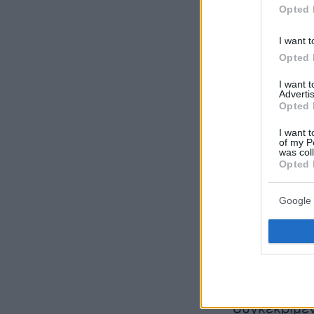
Opted 
I want t
Opted 
I want 
Advertis
Opted 
I want t
of my P
was col
Opted 
Google 
Σε ερώτηση
όλοι αυτοί 
απόκριση το
συγκεκριμέν