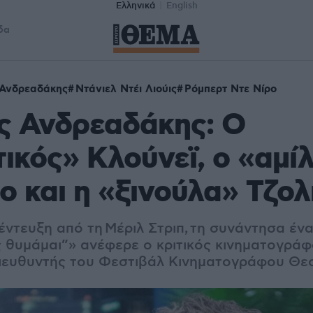
Ελληνικά
English
δα
Ανδρεαδάκης
Ντάνιελ Ντέι Λιούις
Ρόμπερτ Ντε Νίρο
ς Ανδρεαδάκης: Ο
ικός» Κλούνεϊ, ο «αμί
ο και η «ξινούλα» Τζολ
έντευξη από τη Μέριλ Στριπ, τη συνάντησα έν
ς θυμάμαι”» ανέφερε ο κριτικός κινηματογράφ
διευθυντής του Φεστιβάλ Κινηματογράφου Θε