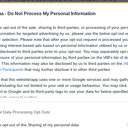
ο πολύ μέσα στους ρόλους, γινόταν ένα με
ma -
Do Not Process My Personal Information
ι μάλιστα τον ρώτησε κάποιος
φος “καλά πώς βγαίνετε μετά από τον ρόλο”
to opt-out of the sale, sharing to third parties, or processing of your per
ντησε “αυτό είναι το πρόβλημα”» και συνέχισε
formation for targeted advertising by us, please use the below opt-out s
εις του από τους αστέρες του Χόλιγουντ
» είπε
r selection. Please note that after your opt-out request is processed y
eing interest-based ads based on personal information utilized by us or
disclosed to third parties prior to your opt-out. You may separately opt-
losure of your personal information by third parties on the IAB’s list of
. This information may also be disclosed by us to third parties on the
IA
Participants
that may further disclose it to other third parties.
Κλούνεϊ
είναι πολύ ωραίος τύπος, δεν είναι
ίναι προοδευτικός, έχει τρομερό χιούμορ, και
 that this website/app uses one or more Google services and may gath
including but not limited to your visit or usage behaviour. You may click 
ται που θα πει ότι δεν έχει απωθημένα, δεν
 to Google and its third-party tags to use your data for below specifi
ι στις συνεντεύξεις του
» ανέφερε στη
ogle consent section.
l Data Processing Opt Outs
ντεο
o opt-out of the Sharing of my personal data.