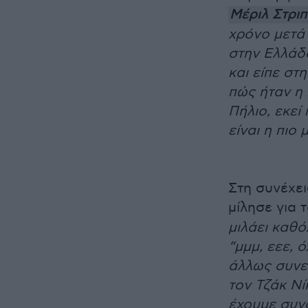
Μέριλ Στριπ
χρόνο μετά 
στην Ελλάδα
και είπε στ
πώς ήταν η 
Πήλιο, εκεί 
είναι η πιο
Στη συνέχε
μίλησε για 
μιλάει καθό
“μμμ, εεε, 
άλλως συνε
τον Τζάκ Νί
έχουμε συνα