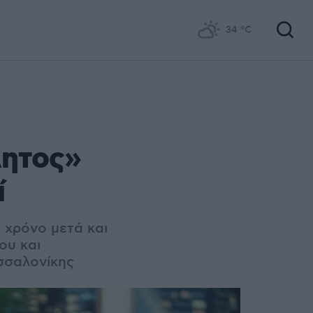
34
°C
λητος»
ί
α χρόνο μετά και
ου και
σσαλονίκης