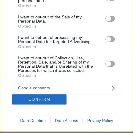
personal data.
grant or deny consent to Google and its third-party tags to
Opted In
use your data for below specified purposes in below Google
consent section.
I want to opt-out of the Sale of my
Personal Data.
Opted In
I want to opt-out of processing my
Personal Data for Targeted Advertising.
Opted In
I want to opt-out of Collection, Use,
Retention, Sale, and/or Sharing of my
Personal Data that Is Unrelated with the
Purposes for which it was collected.
Opted In
Google consents
CONFIRM
06.08.2026, 18:00
Γιώργος Παράσχος: Χαμογελαστός, δίνει τη μάχη
του με τον καρκίνο, μπήκε στο νοσοκομείο για νέα
Data Deletion
Data Access
Privacy Policy
θεραπεία