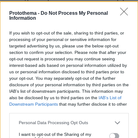
Μαρόκο
Protothema -
Do Not Process My Personal
πριν 31 λεπτά
Information
Αντικαταθλιπτικά: Γιατί η διακοπή τους προκαλεί φόβο –
Πώς θα γίνει σωστά και με ασφάλεια
If you wish to opt-out of the sale, sharing to third parties, or
πριν 32 λεπτά
processing of your personal or sensitive information for
Φρίκη στη Βρετανία: Πρώην χασάπης τεμάχισε 55χρονο
targeted advertising by us, please use the below opt-out
εργαζόμενό του και τον έβαλε σε βαρέλι με τσιμέντο
section to confirm your selection. Please note that after your
επειδή νόμιζε ότι τον έκλεβε
opt-out request is processed you may continue seeing
interest-based ads based on personal information utilized by
us or personal information disclosed to third parties prior to
ΔΕΙΤΕ ΟΛΕΣ ΤΙΣ ΕΙΔΗΣΕΙΣ
your opt-out. You may separately opt-out of the further
disclosure of your personal information by third parties on the
IAB’s list of downstream participants. This information may
also be disclosed by us to third parties on the
IAB’s List of
ΤΑ ΠΙΟ ΔΗΜΟΦΙΛΗ
Downstream Participants
that may further disclose it to other
third parties.
Please note that this website/app uses one or more Google
Personal Data Processing Opt Outs
services and may gather and store information including but
not limited to your visit or usage behaviour. You may click to
I want to opt-out of the Sharing of my