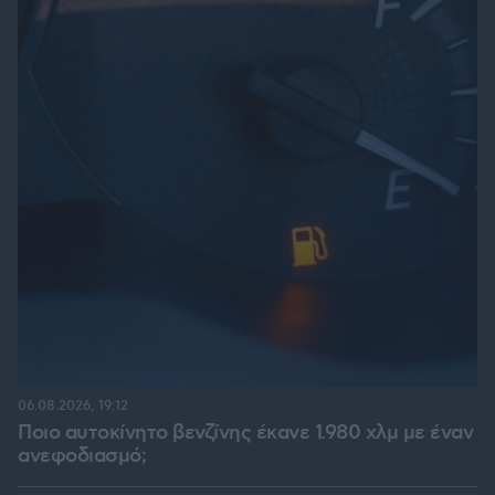
06.08.2026, 19:12
Ποιο αυτοκίνητο βενζίνης έκανε 1.980 χλμ με έναν
ανεφοδιασμό;