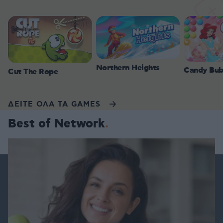
Northern Heights
Candy Bub
Cut The Rope
ΔΕΙΤΕ ΟΛΑ ΤΑ GAMES
Best of Network