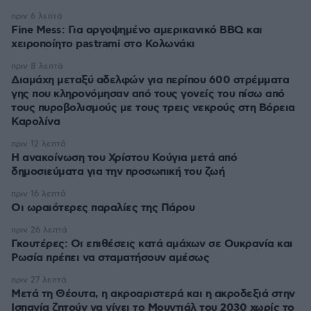
πριν 6 λεπτά
Fine Mess: Για αργοψημένο αμερικανικό BBQ και
χειροποίητο pastrami στο Κολωνάκι
πριν 8 λεπτά
Διαμάχη μεταξύ αδελφών για περίπου 600 στρέμματα
γης που κληρονόμησαν από τους γονείς του πίσω από
τους πυροβολισμούς με τους τρεις νεκρούς στη Βόρεια
Καρολίνα
πριν 12 λεπτά
Η ανακοίνωση του Χρίστου Κούγια μετά από
δημοσιεύματα για την προσωπική του ζωή
πριν 16 λεπτά
Οι ωραιότερες παραλίες της Πάρου
πριν 26 λεπτά
Γκουτέρες: Οι επιθέσεις κατά αμάχων σε Ουκρανία και
Ρωσία πρέπει να σταματήσουν αμέσως
πριν 27 λεπτά
Μετά τη Θέουτα, η ακροαριστερά και η ακροδεξιά στην
Ισπανία ζητούν να γίνει το Μουντιάλ του 2030 χωρίς το