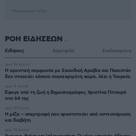
* Υποχρεωτικά πεδία
ΡΟΗ ΕΙΔΗΣΕΩΝ
Ειδήσεις
Δημοφιλή
Σχολιασμένα
πριν 10 λεπτά
Η αμυντική συμφωνία με Σαουδική Αραβία και Πακιστάν
δεν στοχεύει κάποια συγκεκριμένη χώρα, λέει η Τουρκία
πριν 11 λεπτά
Έφυγε από τη ζωή η δημοσιογράφος Χριστίνα Πιτουρά
στα 64 της
πριν 12 λεπτά
Η ρίζα – υπερτροφή που προστατεύει από οστεοπόρωση
και διαβήτη
πριν 13 λεπτά