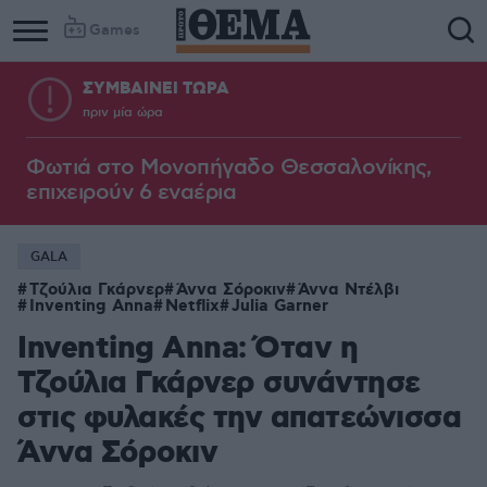
Games
ΣΥΜΒΑΙΝΕΙ ΤΩΡΑ
πριν μία ώρα
Φωτιά στο Μονοπήγαδο Θεσσαλονίκης,
επιχειρούν 6 εναέρια
GALA
Τζούλια Γκάρνερ
Άννα Σόροκιν
Άννα Ντέλβι
Inventing Anna
Netflix
Julia Garner
Inventing Anna: Όταν η
Τζούλια Γκάρνερ συνάντησε
στις φυλακές την απατεώνισσα
Άννα Σόροκιν