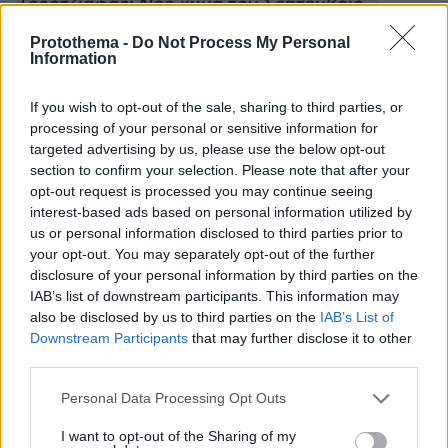
Γεροτζιάφας: Νέο κύμα τον Σεπτέμβριο –
Οκτώβριο αν δεν πάρουμε μέτρα εδώ και τώρα
Protothema -
Do Not Process My Personal
Information
Πώς η κρίση στην Ουκρανία μπορεί να
κλιμακώσει τις θρησκευτικές έριδες
If you wish to opt-out of the sale, sharing to third parties, or
processing of your personal or sensitive information for
targeted advertising by us, please use the below opt-out
Ρεπόρτερ «φαινόμενο» καλύπτει τη ρωσο-
section to confirm your selection. Please note that after your
ουκρανική κρίση σε... έξι γλώσσες (Δείτε
opt-out request is processed you may continue seeing
βίντεο)
interest-based ads based on personal information utilized by
us or personal information disclosed to third parties prior to
your opt-out. You may separately opt-out of the further
disclosure of your personal information by third parties on the
protothema.gr στο Google News
Ακολουθήστε το
IAB’s list of downstream participants. This information may
και μάθετε πρώτοι όλες τις ειδήσεις
also be disclosed by us to third parties on the
IAB’s List of
Downstream Participants
that may further disclose it to other
Ειδήσεις
Δείτε όλες τις τελευταίες
από την Ελλάδα
third parties.
και τον Κόσμο, τη στιγμή που συμβαίνουν, στο
Please note that this website/app uses one or more Google
Protothema.gr
Personal Data Processing Opt Outs
services and may gather and store information including but
not limited to your visit or usage behaviour. You may click to
I want to opt-out of the Sharing of my