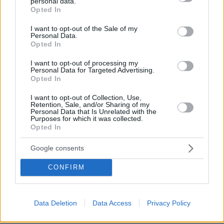
Σχετικά Άρθρα
personal data.
grant or deny consent to Google and its third-party tags to
Opted In
use your data for below specified purposes in below Google
consent section.
I want to opt-out of the Sale of my
Personal Data.
Opted In
I want to opt-out of processing my
Personal Data for Targeted Advertising.
Opted In
I want to opt-out of Collection, Use,
Retention, Sale, and/or Sharing of my
Personal Data that Is Unrelated with the
Purposes for which it was collected.
Opted In
Google consents
CONFIRM
Data Deletion
Data Access
Privacy Policy