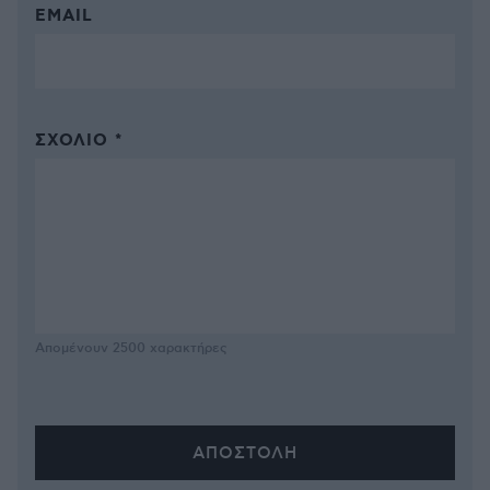
EMAIL
ΣΧΌΛΙΟ *
Απομένουν
2500
χαρακτήρες