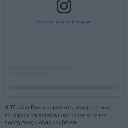
View this post on Instagram
A post shared by Anna Sorokin A.K.A. AnnaDelvey (@anna_delvey_)
Η Τζούλια Γκάρνερ
μάλιστα, αναφέρει πως
κατάφερε να «σπάσει τον πάγο» από την
πρώτη τους κιόλας κουβέντα.