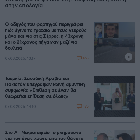
στην απολογία
Ο οδηγός του φορτηγού περιγράφει
πώς έγινε το τροχαίο με τους νεκρούς
μάνα και γιο στις Σέρρες, η 43χρονη
και ο 21χρονος πήγαιναν μαζί για
δουλειά
165
07.08.2026, 13:17
Τουρκία, Σαουδική Αραβία και
Πακιστάν υπέγραψαν κοινή αμυντική
συμφωνία: «Επίθεση σε έναν θα
θεωρείται επίθεση σε όλους»
175
07.08.2026, 14:10
Στο Α΄ Νεκροταφείο το μνημόσυνο
για τον έναν χρόνο από τον θάνατο