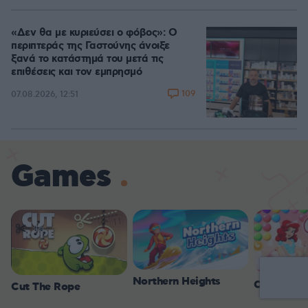
«Δεν θα με κυριεύσει ο φόβος»: Ο
περιπτεράς της Γαστούνης άνοιξε
ξανά το κατάστημά του μετά τις
επιθέσεις και τον εμπρησμό
109
07.08.2026, 12:51
Games
Northern Heights
Candy Bub
Cut The Rope