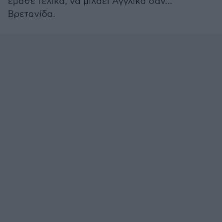
έμαθε τελικά, να μιλάει Αγγλικά σαν...
Βρετανίδα.