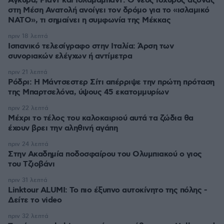
Άγκυρα, Ριάντ και Ισλαμαμπάντ: Ο νέος ισχυρός άξονας
στη Μέση Ανατολή ανοίγει τον δρόμο για το «ισλαμικό
ΝΑΤΟ», τι σημαίνει η συμφωνία της Μέκκας
πριν 18 λεπτά
Ισπανικό τελεσίγραφο στην Ιταλία: Άρση των
συνοριακών ελέγχων ή αντίμετρα
πριν 21 λεπτά
Ρόδρι: Η Μάντσεστερ Σίτι απέρριψε την πρώτη πρόταση
της Μπαρτσελόνα, ύψους 45 εκατομμυρίων
πριν 22 λεπτά
Μέχρι το τέλος του καλοκαιριού αυτά τα ζώδια θα
έχουν βρει την αληθινή αγάπη
πριν 24 λεπτά
Στην Ακαδημία ποδοσφαίρου του Ολυμπιακού ο γιος
του Τζιοβάνι
πριν 31 λεπτά
Linktour ALUMI: Το πιο έξυπνο αυτοκίνητο της πόλης -
Δείτε το video
πριν 32 λεπτά