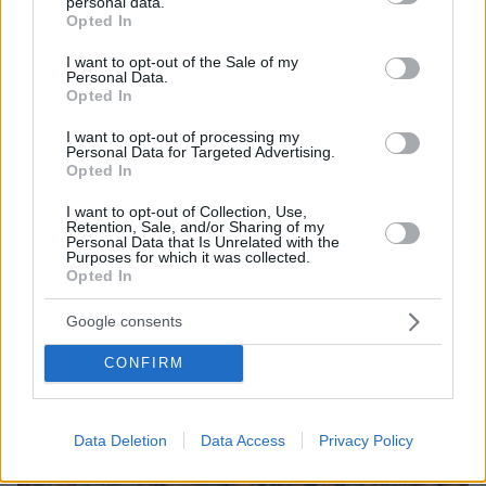
personal data.
grant or deny consent to Google and its third-party tags to
Opted In
ΔΕΙΤΕ ΟΛΕΣ ΤΙΣ ΕΙΔΗΣΕΙΣ
use your data for below specified purposes in below Google
consent section.
I want to opt-out of the Sale of my
Personal Data.
Opted In
ΤΑ ΠΙΟ ΔΗΜΟΦΙΛΗ
I want to opt-out of processing my
Personal Data for Targeted Advertising.
Opted In
I want to opt-out of Collection, Use,
Retention, Sale, and/or Sharing of my
Personal Data that Is Unrelated with the
Purposes for which it was collected.
Opted In
Google consents
CONFIRM
Data Deletion
Data Access
Privacy Policy