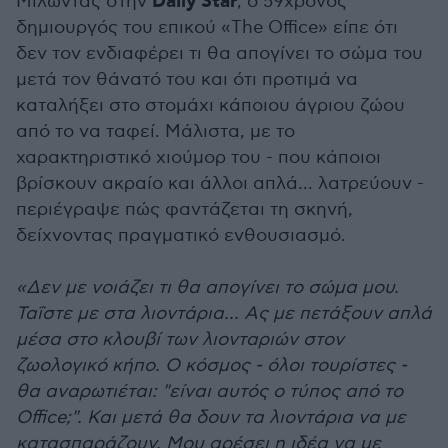
Daily Star
Μιλώντας στην
, ο 59χρονος
δημιουργός του επικού «The Office» είπε ότι
δεν τον ενδιαφέρει τι θα απογίνει το σώμα του
μετά τον θάνατό του και ότι προτιμά να
καταλήξει στο στομάχι κάποιου άγριου ζώου
από το να ταφεί. Μάλιστα, με το
χαρακτηριστικό χιούμορ του - που κάποιοι
βρίσκουν ακραίο και άλλοι απλά... λατρεύουν -
περιέγραψε πώς φαντάζεται τη σκηνή,
δείχνοντας πραγματικό ενθουσιασμό.
«Δεν με νοιάζει τι θα απογίνει το σώμα μου.
Ταΐστε με στα λιοντάρια... Ας με πετάξουν απλά
μέσα στο κλουβί των λιονταριών στον
ζωολογικό κήπο. Ο κόσμος - όλοι τουρίστες -
θα αναρωτιέται: "είναι αυτός ο τύπος από το
Office;". Και μετά θα δουν τα λιοντάρια να με
κατασπαράζουν. Μου αρέσει η ιδέα να με