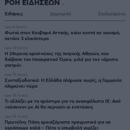
ΡΟΗ ΕΙΔΗΣΕΩΝ
Ειδήσεις
Δημοφιλή
Σχολιασμένα
πριν 8 λεπτά
Φωτιά στον Κουβαρά Αττικής, καίει κοντά σε οικισμό,
πετάνε 3 ελικόπτερα
πριν 10 λεπτά
Η 24χρονη αριστούχος της Ιατρικής Αθηνών, που
διάβασε τον Ιπποκρατικό Όρκο, μιλά για τον «άριστο
γιατρό»
πριν 15 λεπτά
Συνταξιοδοτικό: H Ελλάδα πλήρωσε νωρίς, η Γερμανία
πληρώνει τώρα
πριν 18 λεπτά
Τι αλλάζει με τα πρόστιμα για τα ανασφάλιστα ΙΧ: Από
«κόσκινο» με AI θα περνούν οι ενστάσεις
πριν 18 λεπτά
Πρωτεΐνη: Πόση χρειαζόμαστε πραγματικά για να
γεράσουμε καλά – Πότε η υπερβολή γυρίζει