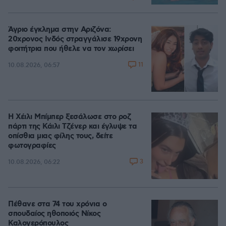
Άγριο έγκλημα στην Αριζόνα:
20χρονος Ινδός στραγγάλισε 19χρονη
φοιτήτρια που ήθελε να τον χωρίσει
11
10.08.2026, 06:57
Η Χέιλι Μπίμπερ ξεσάλωσε στο ροζ
πάρτι της Κάιλι Τζένερ και έγλυψε τα
οπίσθια μιας φίλης τους, δείτε
φωτογραφίες
3
10.08.2026, 06:22
Πέθανε στα 74 του χρόνια ο
σπουδαίος ηθοποιός Νίκος
Καλογερόπουλος