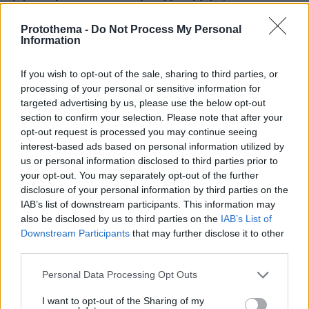
μπούμερανγκ
Protothema -
Do Not Process My Personal
πριν 19 λεπτά
Information
Η επιστήμη πίσω από τα «τσιμέτια», τους γεμιστούς
κολοκυθοανθούς της Ίου
If you wish to opt-out of the sale, sharing to third parties, or
πριν 23 λεπτά
processing of your personal or sensitive information for
Μυστήριο στη Θεσσαλονίκη με καταδίωξη δύο
targeted advertising by us, please use the below opt-out
οχημάτων και δύο αναβάτες που έσπασαν τα τζάμια του
section to confirm your selection. Please note that after your
ενός εκ των ΙΧ
opt-out request is processed you may continue seeing
πριν 23 λεπτά
interest-based ads based on personal information utilized by
Νέο περιστατικό εντοπισμού drones πάνω από
us or personal information disclosed to third parties prior to
στρατιωτική βάση προκαλεί ανησυχία στη Γερμανία
your opt-out. You may separately opt-out of the further
disclosure of your personal information by third parties on the
πριν 25 λεπτά
IAB’s list of downstream participants. This information may
Συναγερμός κοντά στο γκολφ κλαμπ του Ντόναλντ
also be disclosed by us to third parties on the
IAB’s List of
Τραμπ: Μαχητικά αναχαίτισαν δύο πολιτικά αεροσκάφη
Downstream Participants
that may further disclose it to other
πριν 44 λεπτά
third parties.
«Εγώ είμαι ο Ιησούς»: 20χρονος σκότωσε φύλακα σε
παραθαλάσσιο θέρετρο στη Χαβάη, κυκλοφορούσε
Please note that this website/app uses one or more Google
Personal Data Processing Opt Outs
γυμνός και ούρλιαζε στους δρόμους
services and may gather and store information including but
not limited to your visit or usage behaviour. You may click to
I want to opt-out of the Sharing of my