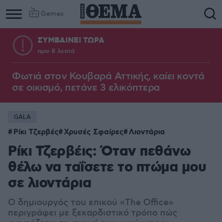
Games
ΣΥΜΒΑΙΝΕΙ ΤΩΡΑ
πριν 8 λεπτά
Φωτιά στον Κουβαρά Αττικής, καίει κοντά
σε οικισμό, πετάνε 3 ελικόπτερα
GALA
Ρίκι Τζερβές
Χρυσές Σφαίρες
Λιοντάρια
Ρίκι Τζερβέις: Όταν πεθάνω
θέλω να ταΐσετε το πτώμα μου
σε λιοντάρια
O δημιουργός του επικού «The Office»
περιγράφει με ξεκαρδιστικό τρόπο πώς