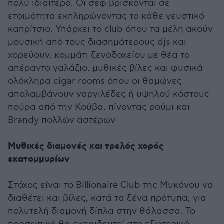
πολύ ιδιαίτερο. Οι σεφ βρίσκονται σε
ετοιμότητα εκπληρώνοντας το κάθε γευστικό
καπρίτσιο. Υπάρχει το club όπου τα μέλη ακούν
μουσική από τους διασημότερους djs και
χορεύουν, κομμάτι ξενοδοχείου με θέα το
απέραντο γαλάζιο, μυθικές βίλες και φυσικά
ολόκληρα cigar rooms όπου οι θαμώνες
απολαμβάνουν ναργιλέδες ή υψηλού κόστους
πούρα από την Κούβα, πίνοντας ρούμι και
Brandy πολλών αστέρων
Μυθικές διαμονές και τρελός χορός
εκατομμυρίων
Στόχος είναι το Billionaire Club της Μυκόνου να
διαθέτει και βίλες, κατά τα ξένα πρότυπα, για
πολυτελή διαμονή δίπλα στην θάλασσα. Το