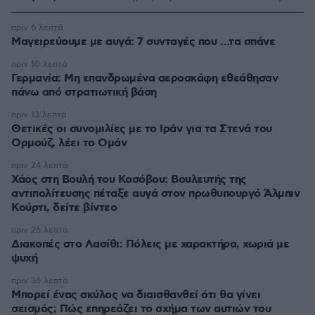
πριν 6 λεπτά
Μαγειρεύουμε με αυγά: 7 συνταγές που …τα σπάνε
πριν 10 λεπτά
Γερμανία: Μη επανδρωμένα αεροσκάφη εθεάθησαν
πάνω από στρατιωτική βάση
πριν 13 λεπτά
Θετικές οι συνομιλίες με το Ιράν για τα Στενά του
Ορμούζ, λέει το Ομάν
πριν 24 λεπτά
Χάος στη Βουλή του Κοσόβου: Βουλευτής της
αντιπολίτευσης πέταξε αυγά στον πρωθυπουργό Άλμπιν
Κούρτι, δείτε βίντεο
πριν 26 λεπτά
Διακοπές στο Λασίθι: Πόλεις με χαρακτήρα, χωριά με
ψυχή
πριν 36 λεπτά
Μπορεί ένας σκύλος να διαισθανθεί ότι θα γίνει
σεισμός; Πώς επηρεάζει το σχήμα των αυτιών του