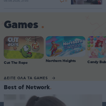
11
08.08.2026, 21:05
Games
Northern Heights
Candy Bub
Cut The Rope
ΔΕΙΤΕ ΟΛΑ ΤΑ GAMES
Best of Network