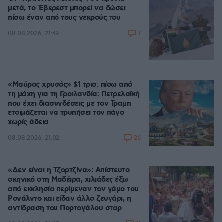
μετά, το Έβερεστ μπορεί να δώσει
πίσω έναν από τους νεκρούς του
7
08.08.2026, 21:49
«Μαύρος χρυσός» $1 τρισ. πίσω από
τη μάχη για τη Γροιλανδία: Πετρελαϊκή
που έχει διασυνδέσεις με τον Τραμπ
ετοιμάζεται να τρυπήσει τον πάγο
χωρίς άδεια
26
08.08.2026, 21:02
«Δεν είναι η Τζορτζίνα»: Απίστευτο
σκηνικό στη Μαδέιρα, χιλιάδες έξω
από εκκλησία περίμεναν τον γάμο του
Ρονάλντο και είδαν άλλο ζευγάρι, η
αντίδραση του Πορτογάλου σταρ