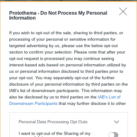
Protothema -
Do Not Process My Personal
Information
If you wish to opt-out of the sale, sharing to third parties, or
processing of your personal or sensitive information for
targeted advertising by us, please use the below opt-out
section to confirm your selection. Please note that after your
opt-out request is processed you may continue seeing
interest-based ads based on personal information utilized by
us or personal information disclosed to third parties prior to
your opt-out. You may separately opt-out of the further
disclosure of your personal information by third parties on the
IAB’s list of downstream participants. This information may
also be disclosed by us to third parties on the
IAB’s List of
Downstream Participants
that may further disclose it to other
third parties.
Please note that this website/app uses one or more Google
Personal Data Processing Opt Outs
21.05.2020, 07:34
services and may gather and store information including but
Οι jet setters επιλέγουν Μύκονο: Από τον Χιού Τζάκμαν
not limited to your visit or usage behaviour. You may click to
I want to opt-out of the Sharing of my
στην Αλεσάντρα Αμπρόζιο και την Πάρις Χίλτον