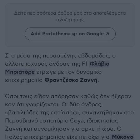
Δείτε περισσότερα άρθρα μας
στα αποτελέσματα
αναζήτησης
Add Protothema.gr on Google
Στα μέσα της περασμένης εβδομάδας, ο
άλλοτε ισχυρός άνδρας της F1
Φλάβιο
Μπριατόρε
έτρωγε με τον δυναμικό
Φραντζέσκο Ζαννή
επιχειρηματία
.
Όσοι τους είδαν απόρησαν καθώς δεν ήξεραν
καν ότι γνωρίζονται. Οι δύο άνδρες,
«βασιλιάδες της εστίασης», συναντήθηκαν στο
Περουβιανό εστιατόριο Coya, ιδιοκτησίας
Ζαννή και συνομίλησαν για αρκετή ώρα. Ο
Μύκονο
Ιταλός επιχειρηματίας είχε πετάξει για