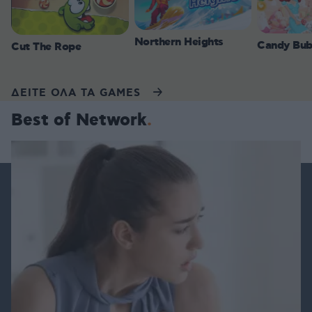
Northern Heights
Candy Bub
Cut The Rope
ΔΕΙΤΕ ΟΛΑ ΤΑ GAMES
Best of Network