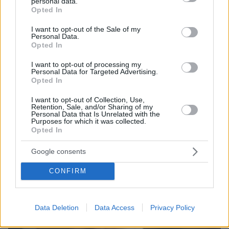
personal data.
grant or deny consent to Google and its third-party tags to
Opted In
use your data for below specified purposes in below Google
consent section.
I want to opt-out of the Sale of my
Personal Data.
Opted In
04.10.2018, 18:15
Μαλέλης για Ραγκούση: Λειτουργεί ως βοηθός της
I want to opt-out of processing my
Σβίγγου!
Personal Data for Targeted Advertising.
Opted In
I want to opt-out of Collection, Use,
Retention, Sale, and/or Sharing of my
Personal Data that Is Unrelated with the
Purposes for which it was collected.
Opted In
Google consents
CONFIRM
Data Deletion
Data Access
Privacy Policy