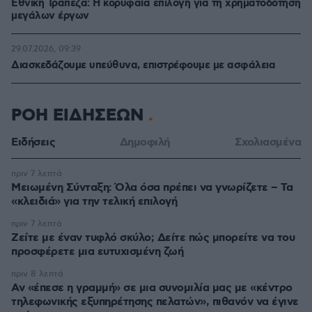
Εθνική Τράπεζα: Η κορυφαία επιλογή για τη χρηματοδότηση
μεγάλων έργων
29.07.2026, 09:39
Διασκεδάζουμε υπεύθυνα, επιστρέφουμε με ασφάλεια
ΡΟΗ ΕΙΔΗΣΕΩΝ
Ειδήσεις
Δημοφιλή
Σχολιασμένα
πριν 7 λεπτά
Μειωμένη Σύνταξη: Όλα όσα πρέπει να γνωρίζετε – Τα
«κλειδιά» για την τελική επιλογή
πριν 7 λεπτά
Ζείτε με έναν τυφλό σκύλο; Δείτε πώς μπορείτε να του
προσφέρετε μια ευτυχισμένη ζωή
πριν 8 λεπτά
Αν «έπεσε η γραμμή» σε μια συνομιλία μας με «κέντρο
τηλεφωνικής εξυπηρέτησης πελατών», πιθανόν να έγινε