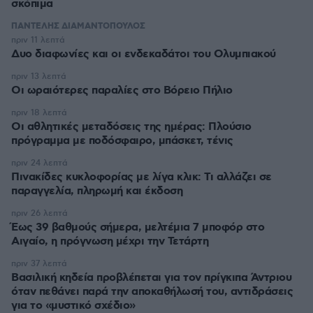
σκόπιμα
ΠΑΝΤΕΛΗΣ ΔΙΑΜΑΝΤΟΠΟΥΛΟΣ
πριν 11 λεπτά
Δυο διαφωνίες και οι ενδεκαδάτοι του Ολυμπιακού
πριν 13 λεπτά
Οι ωραιότερες παραλίες στο Βόρειο Πήλιο
πριν 18 λεπτά
Οι αθλητικές μεταδόσεις της ημέρας: Πλούσιο
πρόγραμμα με ποδόσφαιρο, μπάσκετ, τένις
πριν 24 λεπτά
Πινακίδες κυκλοφορίας με λίγα κλικ: Τι αλλάζει σε
παραγγελία, πληρωμή και έκδοση
πριν 26 λεπτά
Έως 39 βαθμούς σήμερα, μελτέμια 7 μποφόρ στο
Αιγαίο, η πρόγνωση μέχρι την Τετάρτη
πριν 37 λεπτά
Βασιλική κηδεία προβλέπεται για τον πρίγκιπα Άντριου
όταν πεθάνει παρά την αποκαθήλωσή του, αντιδράσεις
για το «μυστικό σχέδιο»