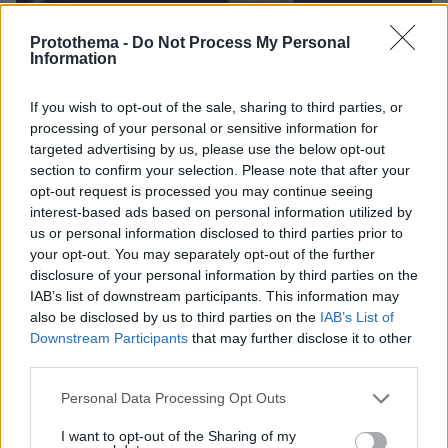
07.04.2019, 08:41
Protothema -
Do Not Process My Personal
Με Τζουμάκα, Ρεπούση και Ραγκούση το νέο «ξεκίνημα»
Information
του Τσίπρα
If you wish to opt-out of the sale, sharing to third parties, or
processing of your personal or sensitive information for
targeted advertising by us, please use the below opt-out
section to confirm your selection. Please note that after your
opt-out request is processed you may continue seeing
interest-based ads based on personal information utilized by
us or personal information disclosed to third parties prior to
your opt-out. You may separately opt-out of the further
disclosure of your personal information by third parties on the
IAB’s list of downstream participants. This information may
also be disclosed by us to third parties on the
IAB’s List of
Downstream Participants
that may further disclose it to other
third parties.
Please note that this website/app uses one or more Google
Personal Data Processing Opt Outs
services and may gather and store information including but
not limited to your visit or usage behaviour. You may click to
I want to opt-out of the Sharing of my