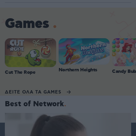
Games
Northern Heights
Candy Bub
Cut The Rope
ΔΕΙΤΕ ΟΛΑ ΤΑ GAMES
Best of Network