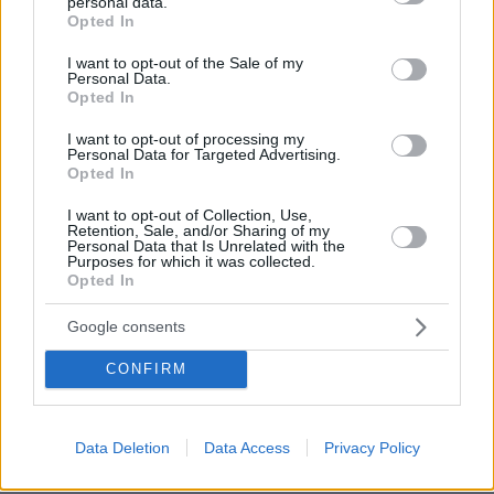
personal data.
έσωσαν οι φωνές της
grant or deny consent to Google and its third-party tags to
Opted In
use your data for below specified purposes in below Google
85
09.08.2026, 10:38
consent section.
I want to opt-out of the Sale of my
Personal Data.
Opted In
I want to opt-out of processing my
Personal Data for Targeted Advertising.
Η Σίσσυ Χρηστίδου φωτογραφήθηκε
Opted In
με μονοκίνι σε παραλία στα Χανιά
I want to opt-out of Collection, Use,
9
09.08.2026, 13:45
Retention, Sale, and/or Sharing of my
Personal Data that Is Unrelated with the
Purposes for which it was collected.
Opted In
Google consents
Άλογα χορεύουν πάνω σε σπασμένα
μπουκάλια στη Λέσβο - A Promise to
CONFIRM
Animals: «Όταν η κριτική σε ένα έθιμο
θεωρείται επίθεση σε έναν τόπο»
Data Deletion
Data Access
Privacy Policy
65
09.08.2026, 11:37