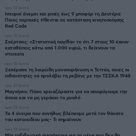
πριν 13 λεπτά
Ισχυροί άνεμοι και ριπές έως 9 μποφόρ τη Δευτέρα:
Ποιες περιοχές τίθενται σε κατάσταση κινητοποίησης
Red Code
πριν 13 λεπτά
Σκέρτσος: «Στατιστική παγίδα» το ότι 7 στους 10 έχουν
καταθέσεις κάτω από 1.000 ευρώ, τι δείχνουν τα
στοιχεία
πριν 19 λεπτά
Ξεπέρασε τη λοιμώδη μονοπυρήνωση ο Τεττέη, ποιες οι
πιθανότητες να προλάβει τη ρεβάνς με την ΤΣΣΚΑ 1948
πριν 21 λεπτά
Μαγνήσιο: Πόσο χρειαζόμαστε για να αποφύγουμε την
άνοια και να μη γεράσει το μυαλό
πριν 22 λεπτά
Τα 4 όνειρα που συνήθως βλέπουμε μετά τον θάνατο
του κατοικιδίου μας- Τι σημαίνουν
πριν 22 λεπτά
Μία ταξιδιωτική συντάκτρια για τα μέρη που δεν θα