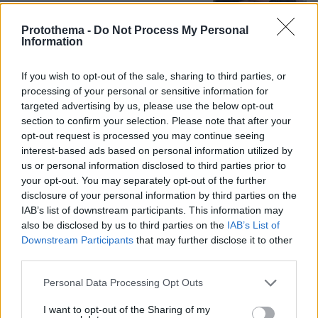
Protothema -
Do Not Process My Personal
Information
Το σπίτι του τρόμου στο Άινταχο: Η
νύχτα που τέσσερις φοιτητές
If you wish to opt-out of the sale, sharing to third parties, or
δολοφονήθηκαν μέσα σε λίγα λεπτά
processing of your personal or sensitive information for
25
09.08.2026, 08:33
targeted advertising by us, please use the below opt-out
section to confirm your selection. Please note that after your
opt-out request is processed you may continue seeing
interest-based ads based on personal information utilized by
us or personal information disclosed to third parties prior to
Η Βαλέρια Χοψονίδου βάφτισε τον γιο
your opt-out. You may separately opt-out of the further
της στη Βουλιαγμένη, δείτε
disclosure of your personal information by third parties on the
φωτογραφίες
IAB’s list of downstream participants. This information may
10
09.08.2026, 09:44
also be disclosed by us to third parties on the
IAB’s List of
Downstream Participants
that may further disclose it to other
third parties.
Please note that this website/app uses one or more Google
Personal Data Processing Opt Outs
services and may gather and store information including but
Νεαρός Παλαιστίνιος κλείδωσε
not limited to your visit or usage behaviour. You may click to
I want to opt-out of the Sharing of my
ανήλικη στο σπίτι του στα Χανιά, την