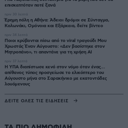
επισκεπτόταν ποτέ ξανά
πριν 30 λεπτά
Έρημη πόλη η Αθήνα: Άδειοι δρόμοι σε Σύνταγμα,
Κολωνάκι, Ομόνοια και Εξάρχεια, δείτε βίντεο
πριν 34 λεπτά
Ποιοι κρύβονται πίσω από το viral τραγούδι Μου
Χρωστάς Έναν Αύγουστο: «Δεν βασίστηκε στον
Μητροπάνο», τι απαντάνε για τη χρήση AI
πριν 37 λεπτά
Η ΥΠΑ διαπίστωσε κενό στον νόμο όταν ένας...
απίθανος τύπος προσγείωσε το ελικόπτερο του
Αύγουστο μήνα στο Σαρακήνικο με εκατοντάδες
λουόμενους
ΔΕΙΤΕ ΟΛΕΣ ΤΙΣ ΕΙΔΗΣΕΙΣ
ΤΑ ΠΙΟ ΔΗΜΟΦΙΛΗ