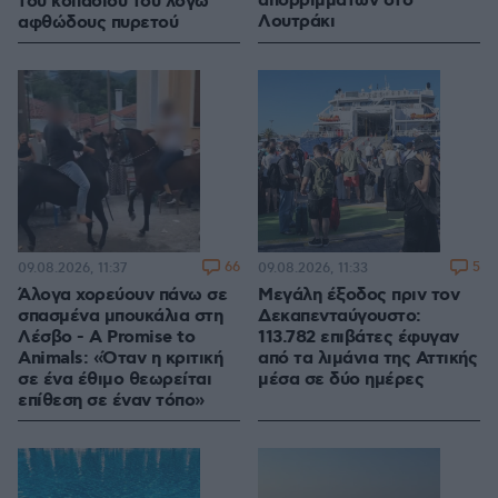
απορριμμάτων στο
του κοπαδιού του λόγω
Λουτράκι
αφθώδους πυρετού
66
5
09.08.2026, 11:37
09.08.2026, 11:33
Άλογα χορεύουν πάνω σε
Μεγάλη έξοδος πριν τον
σπασμένα μπουκάλια στη
Δεκαπενταύγουστο:
Λέσβο - A Promise to
113.782 επιβάτες έφυγαν
Animals: «Όταν η κριτική
από τα λιμάνια της Αττικής
σε ένα έθιμο θεωρείται
μέσα σε δύο ημέρες
επίθεση σε έναν τόπο»