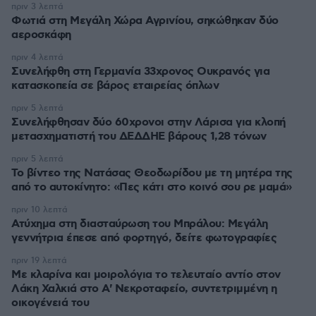
πριν 3 λεπτά
Φωτιά στη Μεγάλη Χώρα Αγρινίου, σηκώθηκαν δύο
αεροσκάφη
πριν 4 λεπτά
Συνελήφθη στη Γερμανία 33χρονος Ουκρανός για
κατασκοπεία σε βάρος εταιρείας όπλων
πριν 5 λεπτά
Συνελήφθησαν δύο 60χρονοι στην Λάρισα για κλοπή
μετασχηματιστή του ΔΕΔΔΗΕ βάρους 1,28 τόνων
πριν 5 λεπτά
Το βίντεο της Νατάσας Θεοδωρίδου με τη μητέρα της
από το αυτοκίνητο: «Πες κάτι στο κοινό σου ρε μαμά»
πριν 10 λεπτά
Ατύχημα στη διασταύρωση του Μπράλου: Μεγάλη
γεννήτρια έπεσε από φορτηγό, δείτε φωτογραφίες
πριν 19 λεπτά
Με κλαρίνα και μοιρολόγια το τελευταίο αντίο στον
Λάκη Χαλκιά στο A' Νεκροταφείο, συντετριμμένη η
οικογένειά του