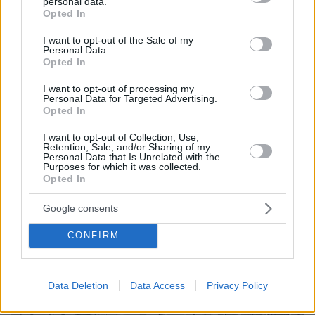
personal data.
grant or deny consent to Google and its third-party tags to
Opted In
Πήγαν να κλέψουν καλώδια στον Άγιο Στέφανο, ο
use your data for below specified purposes in below Google
ένας έπαθε ηλεκτροπληξία και έπεσε από ύψος, οι
consent section.
I want to opt-out of the Sale of my
δύο συνεργοί του τον παράτησαν νεκρό σε
Personal Data.
αυτοκίνητο
Opted In
I want to opt-out of processing my
Personal Data for Targeted Advertising.
Opted In
I want to opt-out of Collection, Use,
Retention, Sale, and/or Sharing of my
Personal Data that Is Unrelated with the
Purposes for which it was collected.
Opted In
Google consents
CONFIRM
Data Deletion
Data Access
Privacy Policy