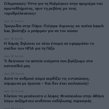
Ολυμπιακός: Ήττα για τη Ναϊμέγκεν στην πρεμιέρα του
πρωταθλήματος, πριν τη ρεβάνς με τους
«ερυθρόλευκους»
πριν 12 λεπτά
Τραγωδία στην Πάρο: Πνίγηκε 4χρονος σε πισίνα beach
bar, βούτηξε ο μπάρμαν για να τον σώσει
πριν 16 λεπτά
Η Χαμάς δηλώνει εκ νέου έτοιμη να εφαρμόσει το
σχέδιο των ΗΠΑ για τη Γάζα
πριν 18 λεπτά
Τι δείχνουν τα αστεία ονόματα που βγάζουμε στα
κατοικίδιά μας
πριν 28 λεπτά
Αυτό το ανδρικό σώμα κερδίζει τις εντυπώσεις,
σύμφωνα με έρευνα – Και δεν έχει κοιλιακούς!
πριν 36 λεπτά
Κλείνει τα μεσάνυχτα ο λόφος Φινόπουλου στην Αθήνα
λόγω αυξημένου κινδύνου εκδήλωσης πυρκαγιάς
πριν 36 λεπτά