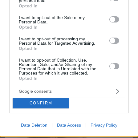
personal data.
grant or deny consent to Google and its third-party tags to
Games
Opted In
use your data for below specified purposes in below Google
consent section.
I want to opt-out of the Sale of my
Personal Data.
Opted In
I want to opt-out of processing my
Personal Data for Targeted Advertising.
Opted In
Northern Heights
Candy Bub
Cut The Rope
I want to opt-out of Collection, Use,
Retention, Sale, and/or Sharing of my
Personal Data that Is Unrelated with the
Purposes for which it was collected.
Opted In
ΔΕΙΤΕ ΟΛΑ ΤΑ GAMES
Best of Network
Google consents
CONFIRM
Data Deletion
Data Access
Privacy Policy