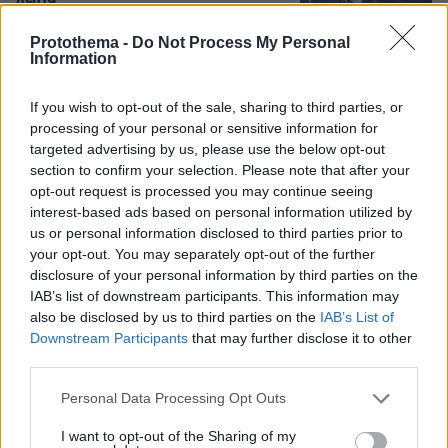
33
08.08.2026, 14:25
Protothema -
Do Not Process My Personal
Information
Θρήνος για τον Μέσι: Πέθανε στα 68
If you wish to opt-out of the sale, sharing to third parties, or
του χρόνια ο πατέρας του, Χόρχε -
processing of your personal or sensitive information for
Υπήρξε ο μέντορας και ατζέντης του
targeted advertising by us, please use the below opt-out
μέχρι την τελευταία στιγμή
section to confirm your selection. Please note that after your
30
08.08.2026, 16:05
opt-out request is processed you may continue seeing
interest-based ads based on personal information utilized by
us or personal information disclosed to third parties prior to
your opt-out. You may separately opt-out of the further
Μαρία Εκμεκτσίογλου: Ζω καθημερινά
disclosure of your personal information by third parties on the
θαύματα, πρώτα είναι ο Θεός και μετά
IAB’s list of downstream participants. This information may
οι γιοι μου
also be disclosed by us to third parties on the
IAB’s List of
Downstream Participants
that may further disclose it to other
24
08.08.2026, 11:48
third parties.
Please note that this website/app uses one or more Google
Personal Data Processing Opt Outs
services and may gather and store information including but
not limited to your visit or usage behaviour. You may click to
I want to opt-out of the Sharing of my