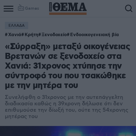
Games
ΕΛΛΑΔΑ
Column
Column
Χανιά
Κρήτη
Ξενοδοχείο
Ενδοοικογενειακή βία
1
2
«Σύρραξη» μεταξύ οικογένειας
Βρετανών σε ξενοδοχείο στα
Χανιά: 31χρονος χτύπησε την
σύντροφό του που τσακώθηκε
με την μητέρα του
Συνελήφθη ο 31χρονος με την αυτεπάγγελτη
διαδικασία καθώς η 39χρονη δήλωσε ότι δεν
επιθυμούσε την δίωξή του, ούτε της 54χρονης
μητέρας του