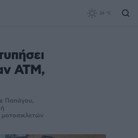
26
°C
τυπήσει
αν ΑΤΜ,
σε Παπάγου,
χή
, μοτοσικλετών