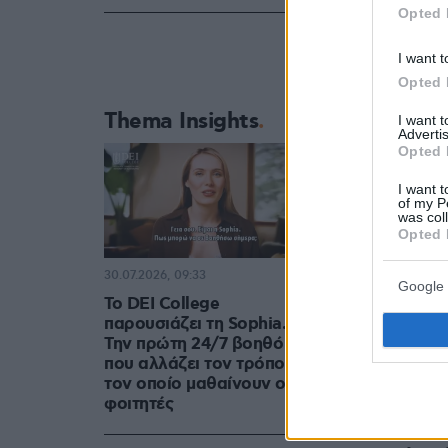
Opted 
I want t
Opted 
Thema Insights
I want 
Advertis
Opted 
I want t
of my P
was col
Opted 
30.07.2026, 09:33
Google 
Το DEI College
Παρακολο
παρουσιάζει τη Sophia.
Την πρώτη 24/7 βοηθό AI
Κορινθία
που αλλάζει τον τρόπο με
τον οποίο μαθαίνουν οι
Αστυνομικο
φοιτητές
Οργανωμένο