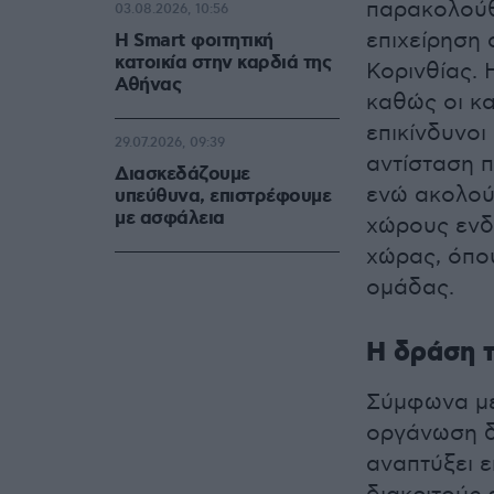
παρακολούθ
03.08.2026, 10:56
επιχείρηση 
Η Smart φοιτητική
κατοικία στην καρδιά της
Κορινθίας.
Αθήνας
καθώς οι κ
επικίνδυνοι
29.07.2026, 09:39
αντίσταση 
Διασκεδάζουμε
ενώ ακολού
υπεύθυνα, επιστρέφουμε
με ασφάλεια
χώρους ενδι
χώρας, όπου
ομάδας.
Η δράση 
Σύμφωνα με
οργάνωση δ
αναπτύξει ε