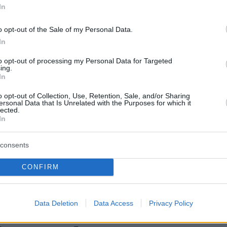
In
o opt-out of the Sale of my Personal Data.
In
to opt-out of processing my Personal Data for Targeted
ing.
In
o opt-out of Collection, Use, Retention, Sale, and/or Sharing
ersonal Data that Is Unrelated with the Purposes for which it
lected.
In
consents
ύθηση και συλλήψεις στον Σχίνο
CONFIRM
ς
ί της Διεύθυνσης Αντιμετώπισης
Data Deletion
Data Access
Privacy Policy
υ Εγκλήματος είχαν θέσει υπό διακριτική