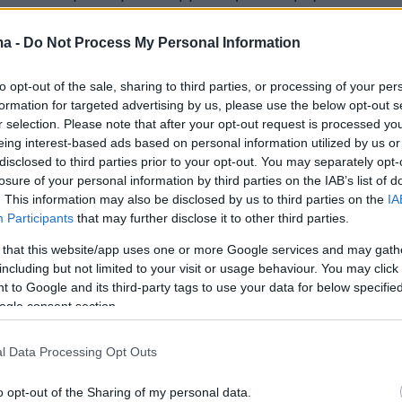
ουστάκια, εισέβαλαν στην τράπεζα και, υπό την
ολιών και υποπολυβόλου τύπου Scorpion,
ma -
Do Not Process My Personal Information
ησαν υπαλλήλους και πελάτες.
to opt-out of the sale, sharing to third parties, or processing of your per
formation for targeted advertising by us, please use the below opt-out s
αφαίρεσαν περίπου 217.000 ευρώ, ενώ τρίτος
r selection. Please note that after your opt-out request is processed y
οπλισμένος με καλάσνικοφ, επιτηρούσε
eing interest-based ads based on personal information utilized by us or
disclosed to third parties prior to your opt-out. You may separately opt-
ο σημείο. Μετά τη ληστεία διέφυγαν με όχημα
losure of your personal information by third parties on the IAB’s list of
πλαστές πινακίδες, πραγματοποιώντας στη
. This information may also be disclosed by us to third parties on the
IA
λαγή αυτοκινήτου για να εξαφανίσουν τα ίχνη
Participants
that may further disclose it to other third parties.
 that this website/app uses one or more Google services and may gath
including but not limited to your visit or usage behaviour. You may click 
 to Google and its third-party tags to use your data for below specifi
ogle consent section.
l Data Processing Opt Outs
o opt-out of the Sharing of my personal data.