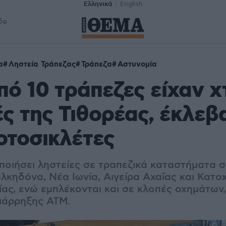
Ελληνικά
English
δα
α
Ληστεία Τράπεζας
Τράπεζα
Αστυνομία
ό 10 τράπεζες είχαν χ
ές της Τιθορέας, έκλεβ
μοτοσικλέτες
ποιήσει ληστείες σε τραπεζικά καταστήματα 
λκηδόνα, Νέα Ιωνία, Αιγείρα Αχαΐας και Κατο
ας, ενώ εμπλέκονται και σε κλοπές οχημάτων
διάρρηξης ΑΤΜ.