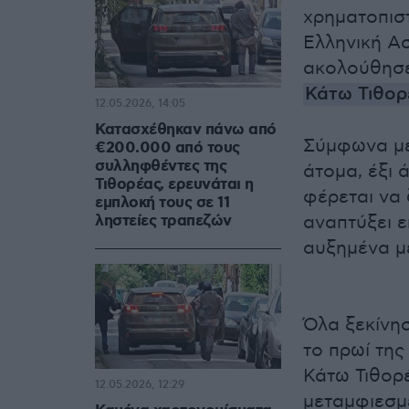
χρηματοπισ
Ελληνική Ασ
ακολούθησε
Κάτω Τιθορ
12.05.2026, 14:05
Κατασχέθηκαν πάνω από
Σύμφωνα με
€200.000 από τους
συλληφθέντες της
άτομα, έξι 
Τιθορέας, ερευνάται η
φέρεται να 
εμπλοκή τους σε 11
ληστείες τραπεζών
αναπτύξει ε
αυξημένα μ
Όλα ξεκίνη
το πρωί τη
Κάτω Τιθορέ
12.05.2026, 12:29
μεταμφιεσμέ