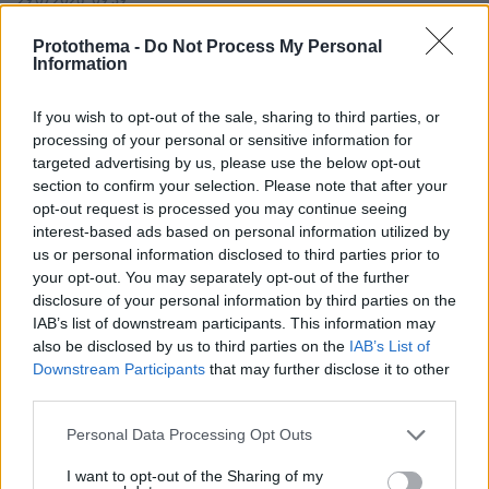
29.07.2026, 09:39
Διασκεδάζουμε υπεύθυνα, επιστρέφουμε με ασφάλεια
Protothema -
Do Not Process My Personal
Information
ΡΟΗ ΕΙΔΗΣΕΩΝ
If you wish to opt-out of the sale, sharing to third parties, or
processing of your personal or sensitive information for
Ειδήσεις
Δημοφιλή
Σχολιασμένα
targeted advertising by us, please use the below opt-out
section to confirm your selection. Please note that after your
πριν 7 λεπτά
opt-out request is processed you may continue seeing
Πώς να φτιάξετε παγωτό στο σπίτι, χωρίς μηχανή και
interest-based ads based on personal information utilized by
μόνο με 3 υλικά (βίντεο)
us or personal information disclosed to third parties prior to
πριν 13 λεπτά
your opt-out. You may separately opt-out of the further
Μικρή βελτίωση για τον 43χρονο που τραυματίστηκε με
disclosure of your personal information by third parties on the
ηλεκτρικό πατίνι στη Λάρισα - Παραμένει
IAB’s list of downstream participants. This information may
διασωληνωμένος
also be disclosed by us to third parties on the
IAB’s List of
Downstream Participants
that may further disclose it to other
πριν 14 λεπτά
third parties.
Η Μπρίτνεϊ Σπίαρς λέει ότι απέτυχε ως μητέρα, επειδή ο
γιος της δεν πιστεύει στον Θεό: Η εξομολόγηση για τα
Please note that this website/app uses one or more Google
Personal Data Processing Opt Outs
παιδιά της και η επίθεση στους γονείς της
services and may gather and store information including but
not limited to your visit or usage behaviour. You may click to
I want to opt-out of the Sharing of my
πριν 15 λεπτά