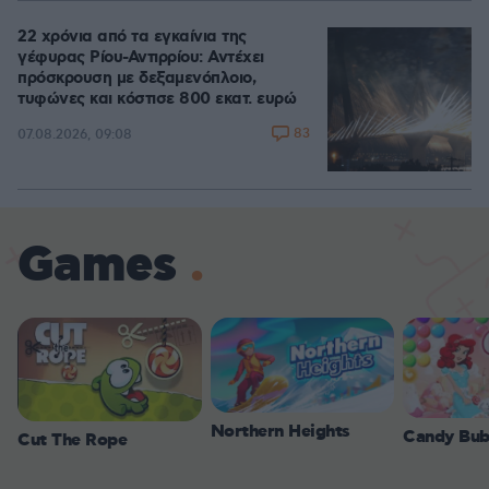
22 χρόνια από τα εγκαίνια της
γέφυρας Ρίου-Αντιρρίου: Αντέχει
πρόσκρουση με δεξαμενόπλοιο,
τυφώνες και κόστισε 800 εκατ. ευρώ
83
07.08.2026, 09:08
Games
Northern Heights
Candy Bub
Cut The Rope