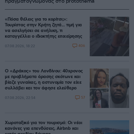
πραγματογνώμονας στο protothema
«Πόσα θέλεις για το κορίτσι;»:
Τουρίστας στην Κρήτη ζητά... τιμή για
να ασελγήσει σε ανήλικη, τι
καταγγέλλει ο ιδιοκτήτης επιχείρησης
406
07.08.2026, 18:22
Ο «Δράκος» του Λονδίνου: 40χρονος
με προβλήματα όρασης σκότωνε και
βίαζε γυναίκες, η αστυνομία τον είχε
συλλάβει και τον άφησε ελεύθερο
57
07.08.2026, 22:54
Χωροταξικό για τον τουρισμό: Οι νέοι
κανόνες για επενδύσεις, Airbnb και