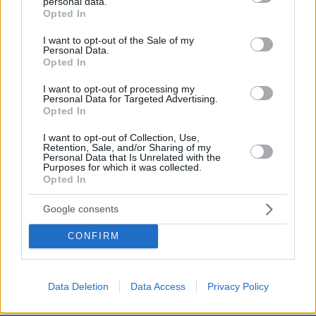
personal data.
Τα φρούτα που επιλέγουν 4 ενδοκρινολόγοι για
grant or deny consent to Google and its third-party tags to
Opted In
καλύτερο έλεγχο του σακχάρου – Το ένα μειώνει το
use your data for below specified purposes in below Google
λίπος στην κοιλιά
consent section.
I want to opt-out of the Sale of my
Personal Data.
πριν 16 λεπτά
Opted In
Camila Cabello: Επέλεξε την Ελλάδα για τις διακοπές
της και τα beach look της είναι έμπνευση
I want to opt-out of processing my
Personal Data for Targeted Advertising.
πριν 17 λεπτά
Opted In
Πώς η διατροφή της νέας μαμάς επηρεάζει το μητρικό
γάλα
I want to opt-out of Collection, Use,
Retention, Sale, and/or Sharing of my
Personal Data that Is Unrelated with the
πριν 23 λεπτά
Purposes for which it was collected.
Είδατε αστερίες στη θάλασσα; Γιατί δεν πρέπει να τους
Opted In
ξεκολλήσετε
πριν 26 λεπτά
Google consents
Η επόμενη μέρα του τουρισμού μετά τις πυρκαγιές στο
Ρέθυμνο , η εικόνα σε Πρέβελη και Άγιο Βασίλειο
CONFIRM
πριν 26 λεπτά
Διακοπές και με νέο κόλπο οι κλέφτες αυτοκινήτων - Τι
κάνουν;
Data Deletion
Data Access
Privacy Policy
πριν 33 λεπτά