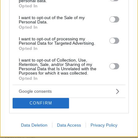
personal data.
grant or deny consent to Google and its third-party tags to
Opted In
use your data for below specified purposes in below Google
consent section.
I want to opt-out of the Sale of my
Personal Data.
Opted In
I want to opt-out of processing my
Personal Data for Targeted Advertising.
Opted In
I want to opt-out of Collection, Use,
Retention, Sale, and/or Sharing of my
Personal Data that Is Unrelated with the
Purposes for which it was collected.
Opted In
Google consents
CONFIRM
Data Deletion
Data Access
Privacy Policy
24.07.2025, 16:48