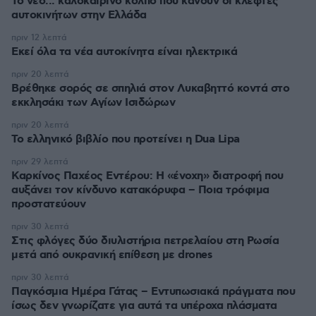
Το νέο... καλοκαιρινό κόλπο που κάνουν οι κλέφτες
αυτοκινήτων στην Ελλάδα
πριν 12 λεπτά
Εκεί όλα τα νέα αυτοκίνητα είναι ηλεκτρικά
πριν 20 λεπτά
Βρέθηκε σορός σε σπηλιά στον Λυκαβηττό κοντά στο
εκκλησάκι των Αγίων Ισιδώρων
πριν 20 λεπτά
Το ελληνικό βιβλίο που προτείνει η Dua Lipa
πριν 29 λεπτά
Καρκίνος Παχέος Εντέρου: Η «ένοχη» διατροφή που
αυξάνει τον κίνδυνο κατακόρυφα – Ποια τρόφιμα
προστατεύουν
πριν 30 λεπτά
Στις φλόγες δύο διυλιστήρια πετρελαίου στη Ρωσία
μετά από ουκρανική επίθεση με drones
πριν 30 λεπτά
Παγκόσμια Ημέρα Γάτας – Εντυπωσιακά πράγματα που
ίσως δεν γνωρίζατε για αυτά τα υπέροχα πλάσματα