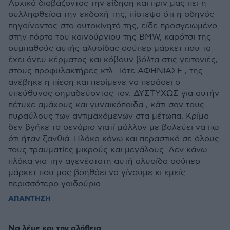
Αρχικά διαβάζοντας την είδηση και πριν μας πει η
συλληφθείσα την εκδοχή της, πίστεψα ότι η οδηγός
πηγαίνοντας στο αυτοκίνητό της, είδε προσγειωμένο
στην πόρτα του καινούργιου της BMW, καρότσι της
συμπαθούς αυτής αλυσίδας σούπερ μάρκετ που τα
έχει άνευ κέρματος και κόβουν βόλτα στις γειτονιές,
στους προφυλακτήρες κτλ. Τότε ΑΦΗΝΙΑΣΕ , της
ανέβηκε η πίεση και περίμενε να περάσει ο
υπεύθυνος σημαδεύοντας τον. ΔΥΣΤΥΧΩΣ για αυτήν
πέτυχε αμάχους και γυναικόπαιδα , κάτι σαν τους
πυραύλους των αντιμαχόμενων στα μέτωπα. Κρίμα
δεν βγήκε το σενάριο γιατί μάλλον με βολεύει να πω
ότι ήταν ξανθιά. Πλάκα κάνω και περαστικά σε όλους
τους τραυματίες μικρούς και μεγάλους. Δεν κάνω
πλάκα για την αγενέστατη αυτή αλυσίδα σούπερ
μάρκετ που μας βοηθάει να γίνουμε κι εμείς
περισσότερο γαϊδούρια.
ΑΠΑΝΤΗΣΗ
Να λέμε και την αλήθεια