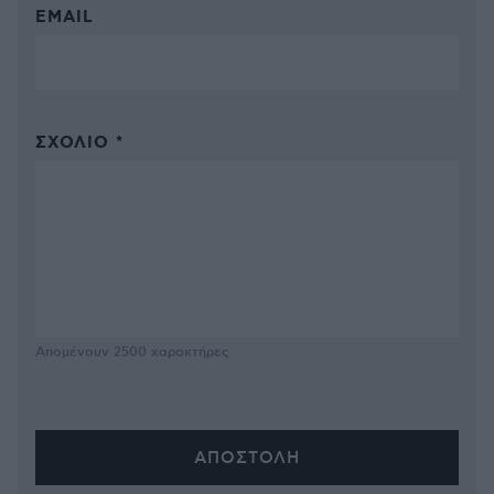
EMAIL
ΣΧΌΛΙΟ *
Απομένουν
2500
χαρακτήρες