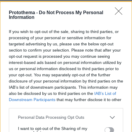
Τέλος η αγωνία για τους υποψήφιους
Protothema -
Do Not Process My Personal
Information
Αυτοκίνητο «εισέβαλε» σε σούπερ μάρκετ
στην Πέτρου Ράλλη - 3 τραυματίες, ανάμεσά
If you wish to opt-out of the sale, sharing to third parties, or
τους 2 παιδιά
processing of your personal or sensitive information for
targeted advertising by us, please use the below opt-out
Προφυλακίζονται οι δύο συλληφθέντες για τη
section to confirm your selection. Please note that after your
opt-out request is processed you may continue seeing
φωτιά στον Φενεό
interest-based ads based on personal information utilized by
us or personal information disclosed to third parties prior to
your opt-out. You may separately opt-out of the further
protothema.gr στο Google News
Ακολουθήστε το
disclosure of your personal information by third parties on the
και μάθετε πρώτοι όλες τις ειδήσεις
IAB’s list of downstream participants. This information may
also be disclosed by us to third parties on the
IAB’s List of
Ειδήσεις
Δείτε όλες τις τελευταίες
από την Ελλάδα
Downstream Participants
that may further disclose it to other
και τον Κόσμο, τη στιγμή που συμβαίνουν, στο
third parties.
Protothema.gr
Please note that this website/app uses one or more Google
Personal Data Processing Opt Outs
services and may gather and store information including but
Σχετικά Άρθρα
not limited to your visit or usage behaviour. You may click to
I want to opt-out of the Sharing of my