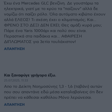
Έχω ένα Mercedes GLC βενζίνη. Δε γουστάρω τα
ηλεκτρικά, γιατί με το κρύο τα "παίζουν" αλλά δε
νομίζω ότι παίζει ρόλο. Όλα αυτόματο κιβώτιο έχουν
αλλά ΕΛΕΟΣ! Τι σχέση έχει ο κλιματισμός; Και...
ΦΡΕΝΟ ΣΤΟ ΔΕΞΙ ΔΕΝ ΕΧΕΙ; Θες αμάξι κυρά μου;
Πάρε ένα Yaris 1000άρι και πολύ σου είναι.
Περαστικά στα παιδάκια και... ΑΦΑΙΡΕΣΗ
ΔΙΠΛΩΜΑΤΟΣ για 3ετία τουλάχιστον!
ΑΠΑΝΤΗΣΗ
Και ξαναφύγε γρήγορα έξω.
25.07.2025, 11:33
Απο το Δείκτη Νοημοσύνης 1,3 - 1,6 (ταβάνι) αυτών
που σου απαντάνε εδώ μέσα καταλαβαίνεις ότι δεν
πρέπει να κάθεσαι καθόλου.Μόνο λερώνεσαι.
ΑΠΑΝΤΗΣΗ