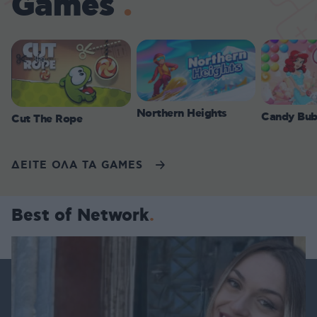
Games
Northern Heights
Candy Bub
Cut The Rope
ΔΕΙΤΕ ΟΛΑ ΤΑ GAMES
Best of Network