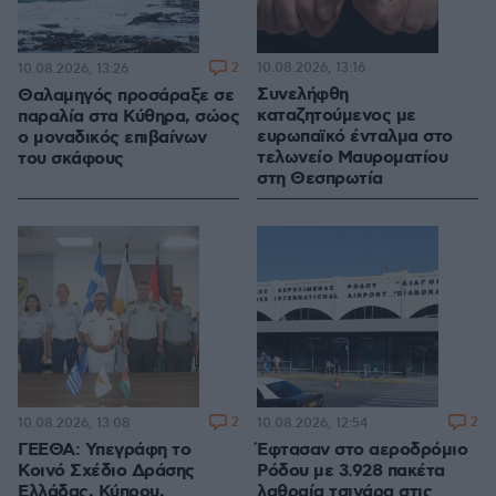
2
10.08.2026, 13:16
10.08.2026, 13:26
Συνελήφθη
Θαλαμηγός προσάραξε σε
καταζητούμενος με
παραλία στα Κύθηρα, σώος
ευρωπαϊκό ένταλμα στο
ο μοναδικός επιβαίνων
τελωνείο Μαυροματίου
του σκάφους
στη Θεσπρωτία
2
2
10.08.2026, 13:08
10.08.2026, 12:54
ΓΕΕΘΑ: Υπεγράφη το
Έφτασαν στο αεροδρόμιο
Κοινό Σχέδιο Δράσης
Ρόδου με 3.928 πακέτα
Ελλάδας, Κύπρου,
λαθραία τσιγάρα στις