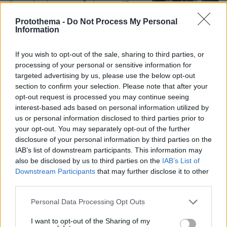
Θεσσαλονίκη για μισθούς, συντάξεις,
επιχειρήσεις, αγρότες και στεγαστικό
Protothema -
Do Not Process My Personal
Information
359
10.08.2026, 08:51
If you wish to opt-out of the sale, sharing to third parties, or
processing of your personal or sensitive information for
Η 24χρονη αριστούχος της Ιατρικής
targeted advertising by us, please use the below opt-out
Αθηνών, που διάβασε τον Ιπποκρατικό
section to confirm your selection. Please note that after your
Όρκο, μιλά για τον «άριστο γιατρό»
opt-out request is processed you may continue seeing
interest-based ads based on personal information utilized by
81
10.08.2026, 08:09
us or personal information disclosed to third parties prior to
your opt-out. You may separately opt-out of the further
disclosure of your personal information by third parties on the
IAB’s list of downstream participants. This information may
Τη Υπερμάχω: Η νύχτα του Αυγούστου
also be disclosed by us to third parties on the
IAB’s List of
πριν από 1.400 χρόνια, που γέννησε
Downstream Participants
that may further disclose it to other
τον Ακάθιστο Ύμνο
third parties.
148
09.08.2026, 22:48
Please note that this website/app uses one or more Google
Personal Data Processing Opt Outs
services and may gather and store information including but
not limited to your visit or usage behaviour. You may click to
I want to opt-out of the Sharing of my