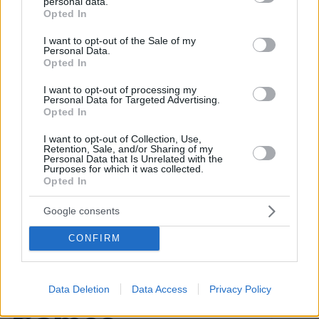
personal data.
grant or deny consent to Google and its third-party tags to
Opted In
use your data for below specified purposes in below Google
Όλα καλά για το... ελικοδρόμιο
consent section.
I want to opt-out of the Sale of my
Σαρακήνικο: Χειριστής και ιδιοκτήτης
Personal Data.
έστειλαν δικηγόρο και «κινδυνεύουν»
Opted In
με ένα πρόστιμο
I want to opt-out of processing my
84
10.08.2026, 11:46
Personal Data for Targeted Advertising.
Opted In
Loaded
:
100.00%
I want to opt-out of Collection, Use,
Retention, Sale, and/or Sharing of my
Καρυστιανού: Περιμένω αποδείξεις
Personal Data that Is Unrelated with the
από τον Αυγερινό, θα υπάρξουν
Purposes for which it was collected.
νομικές συνέπειες για όσους δεν
Opted In
εξηγήσουν όσα λένε
Google consents
183
10.08.2026, 08:45
CONFIRM
Data Deletion
Data Access
Privacy Policy