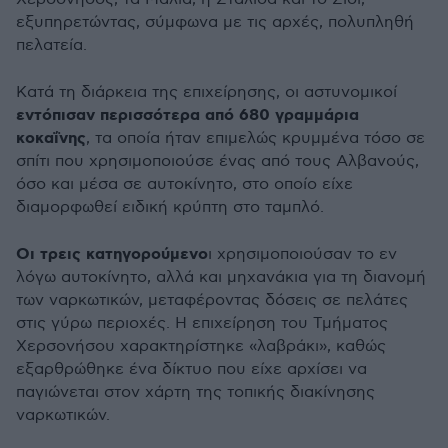
εξυπηρετώντας, σύμφωνα με τις αρχές, πολυπληθή
πελατεία.
Κατά τη διάρκεια της επιχείρησης, οι αστυνομικοί
εντόπισαν περισσότερα από 680 γραμμάρια
κοκαΐνης
, τα οποία ήταν επιμελώς κρυμμένα τόσο σε
σπίτι που χρησιμοποιούσε ένας από τους Αλβανούς,
όσο και μέσα σε αυτοκίνητο, στο οποίο είχε
διαμορφωθεί ειδική κρύπτη στο ταμπλό.
Οι τρεις κατηγορούμενο
ι χρησιμοποιούσαν το εν
λόγω αυτοκίνητο, αλλά και μηχανάκια για τη διανομή
των ναρκωτικών, μεταφέροντας δόσεις σε πελάτες
στις γύρω περιοχές. Η επιχείρηση του Τμήματος
Χερσονήσου χαρα
κτηρίστηκε
«
λαβ
ράκι
»,
καθώς
εξαρθρώθηκε ένα δίκτυο που είχε αρχίσει να
παγιώνεται στον χάρτη της τοπικής διακίνησης
ναρκωτικών.