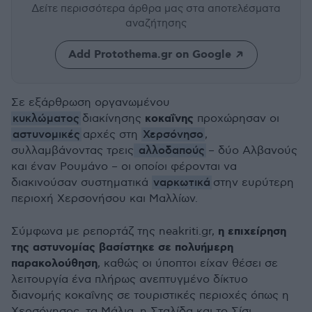
Δείτε περισσότερα άρθρα μας
στα αποτελέσματα
αναζήτησης
Add Protothema.gr on Google
Σε εξάρθρωση οργανωμένου
κυκλώματος
κοκαΐνης
διακίνησης
προχώρησαν οι
αστυνομικές
Χερσόνησο
αρχές στη
,
αλλοδαπούς
συλλαμβάνοντας τρεις
–
δύο Αλβανούς
και έναν Ρουμάνο
–
οι οποίοι φέρονται να
ναρκωτικά
διακινούσαν συστηματικά
στην ευρύτερη
περιοχή Χερσονήσου και
Μαλλίων
.
η επιχείρηση
Σύμφωνα με ρεπορτάζ της neakriti.gr,
της αστυνομίας βασίστηκε σε πολυήμερη
παρακολούθηση
, καθώς οι ύποπτοι είχαν θέσει σε
λειτουργία ένα πλήρως ανεπτυγμένο δίκτυο
διανομής κοκαΐνης σε τουριστικές περιοχές όπως η
Χερσόνησος, τα Μάλια, η Σταλίδα και το
Σίσι
,