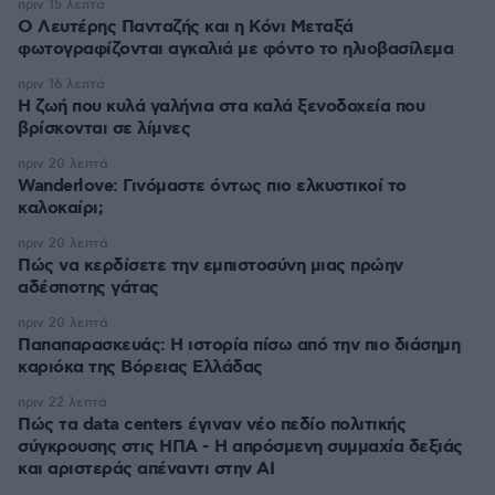
πριν 15 λεπτά
Ο Λευτέρης Πανταζής και η Κόνι Μεταξά
φωτογραφίζονται αγκαλιά με φόντο το ηλιοβασίλεμα
πριν 16 λεπτά
Η ζωή που κυλά γαλήνια στα καλά ξενοδοχεία που
βρίσκονται σε λίμνες
πριν 20 λεπτά
Wanderlove: Γινόμαστε όντως πιο ελκυστικοί το
καλοκαίρι;
πριν 20 λεπτά
Πώς να κερδίσετε την εμπιστοσύνη μιας πρώην
αδέσποτης γάτας
πριν 20 λεπτά
Παπαπαρασκευάς: Η ιστορία πίσω από την πιο διάσημη
καριόκα της Βόρειας Ελλάδας
πριν 22 λεπτά
Πώς τα data centers έγιναν νέο πεδίο πολιτικής
σύγκρουσης στις ΗΠΑ - Η απρόσμενη συμμαχία δεξιάς
και αριστεράς απέναντι στην AI