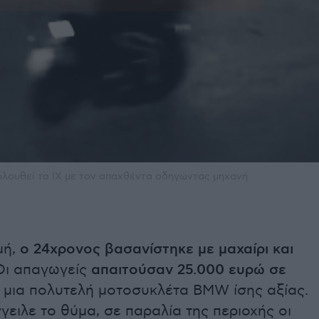
ολουθεί το ΙΧ με τον απαχθέντα οδηγώντας μηχανή
μή,
ο 24χρονος βασανίστηκε με μαχαίρι και
ι απαγωγείς
απαιτούσαν 25.000 ευρώ σε
 μια πολυτελή μοτοσυκλέτα BMW ίσης αξίας.
ειλε το θύμα, σε παραλία της περιοχής οι