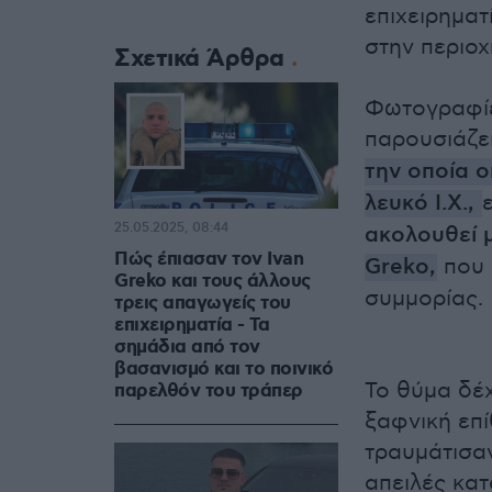
επιχειρηματ
στην περιοχ
Σχετικά Άρθρα
Φωτογραφίε
παρουσιάζει
την οποία 
λευκό Ι.Χ.,
25.05.2025, 08:44
ακολουθεί 
Πώς έπιασαν τον Ivan
Greko,
που 
Greko και τους άλλους
συμμορίας.
τρεις απαγωγείς του
επιχειρηματία - Τα
σημάδια από τον
βασανισμό και το ποινικό
Το θύμα δέχ
παρελθόν του τράπερ
ξαφνική επί
τραυμάτισαν
απειλές κατ