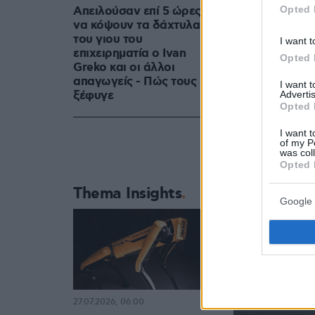
Opted 
Απειλούσαν επί 5 ώρες
να κόψουν τα δάχτυλα
του γιου του
I want t
επιχειρηματία ο Ivan
Opted 
Greko και οι άλλοι
απαγωγείς - Πώς τους
I want 
ξέφυγε
Advertis
Opted 
I want t
of my P
was col
Opted 
Thema Insights
Google 
27.07.2026, 06:00