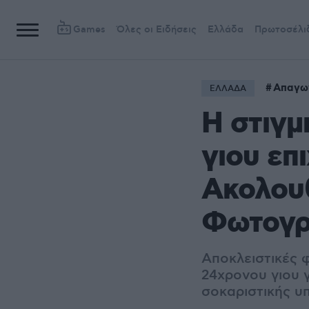
Games
Όλες οι Ειδήσεις
Ελλάδα
Πρωτοσέλι
Απαγω
ΕΛΛΑΔΑ
Η στιγμ
γιου επ
Ακολουθ
Φωτογρ
Αποκλειστικές 
24χρονου γιου 
σοκαριστικής υ