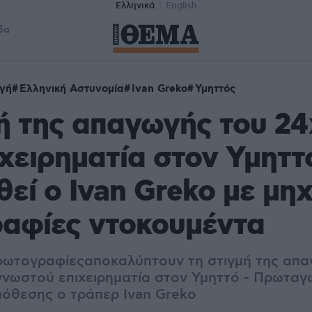
Ελληνικά
English
δα
γή
Ελληνική Αστυνομία
Ivan Greko
Υμηττός
ή της απαγωγής του 2
ιχειρηματία στον Υμηττ
εί ο Ivan Greko με μηχ
αφίες ντοκουμέντα
φωτογραφίεςαποκαλύπτουν τη στιγμή της απα
γνωστού επιχειρηματία στον Υμηττό - Πρωταγ
πόθεσης ο τράπερ Ivan Greko