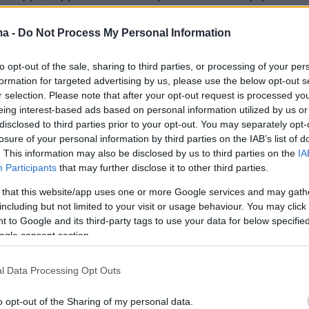
Οι δράστες ξεκίνησαν μαζί του μια διαδρομή-
τελικό προορισμό ερημική παραλία στη
ma -
Do Not Process My Personal Information
που τους περίμενε ο τέταρτος συνεργός τους
to opt-out of the sale, sharing to third parties, or processing of your per
 με πυροβόλο όπλο.
formation for targeted advertising by us, please use the below opt-out s
r selection. Please note that after your opt-out request is processed y
φωτογραφίες ντοκουμέντα:
eing interest-based ads based on personal information utilized by us or
disclosed to third parties prior to your opt-out. You may separately opt-
losure of your personal information by third parties on the IAB’s list of
. This information may also be disclosed by us to third parties on the
IA
Participants
that may further disclose it to other third parties.
 that this website/app uses one or more Google services and may gath
including but not limited to your visit or usage behaviour. You may click 
 to Google and its third-party tags to use your data for below specifi
ogle consent section.
l Data Processing Opt Outs
o opt-out of the Sharing of my personal data.