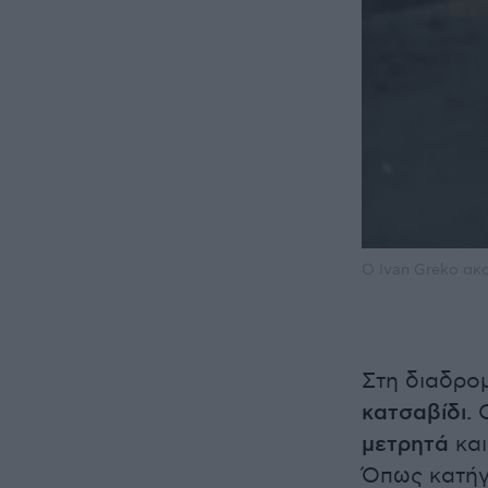
Ο Ivan Greko ακ
Στη διαδρο
κατσαβίδι.
Ο
μετρητά
και
Όπως κατήγγ