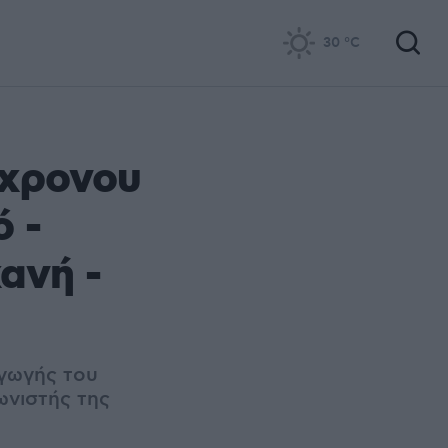
30
°C
4χρονου
ό -
ανή -
γωγής του
ωνιστής της