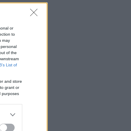
,
sonal or
ection to
ou may
 personal
out of the
 downstream
B’s List of
er and store
to grant or
ed purposes