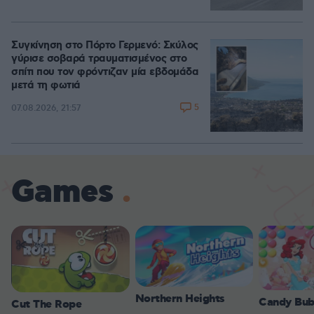
Συγκίνηση στο Πόρτο Γερμενό: Σκύλος
γύρισε σοβαρά τραυματισμένος στο
σπίτι που τον φρόντιζαν μία εβδομάδα
μετά τη φωτιά
5
07.08.2026, 21:57
Games
Northern Heights
Candy Bub
Cut The Rope