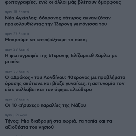
φωτογραφίες, ενώ οι άλλοι μάς βλέπουν όμορφους
πριν 18 λεπτά
Νέα Αγχίαλος: 66χρονος σάτυρος αυνανιζόταν
πρακολουθώντας την 13χρονη γειτόνισσα του
πριν 27 λεπτά
Μπορούμε να καταψύξουμε τα σύκα;
πριν 29 λεπτά
Η φωτογραφία της 61χρονης Ελίζαμπεθ Χάρλεϊ με
μπικίνι
πριν 35 λεπτά
Ο «Δράκος» του Λονδίνου: 40χρονος με προβλήματα
όρασης σκότωνε και βίαζε γυναίκες, η αστυνομία τον
είχε συλλάβει και τον άφησε ελεύθερο
πριν 39 λεπτά
Οι 10 «ήσυχες» παραλίες της Νάξου
πριν μία ώρα
Τήνος: Μια διαδρομή στα χωριά, τα τοπία και τα
αξιοθέατα του νησιού