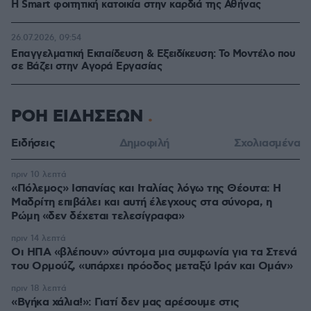
Η Smart φοιτητική κατοικία στην καρδιά της Αθήνας
26.07.2026, 09:54
Επαγγελματική Εκπαίδευση & Εξειδίκευση: Το Mοντέλο που
σε Bάζει στην Aγορά Eργασίας
ΡΟΗ ΕΙΔΗΣΕΩΝ
Ειδήσεις
Δημοφιλή
Σχολιασμένα
πριν 10 λεπτά
«Πόλεμος» Ισπανίας και Ιταλίας λόγω της Θέουτα: Η
Μαδρίτη επιβάλει και αυτή έλεγχους στα σύνορα, η
Ρώμη «δεν δέχεται τελεσίγραφα»
πριν 14 λεπτά
Οι ΗΠΑ «βλέπουν» σύντομα μια συμφωνία για τα Στενά
του Ορμούζ, «υπάρχει πρόοδος μεταξύ Ιράν και Ομάν»
πριν 18 λεπτά
«Βγήκα χάλια!»: Γιατί δεν μας αρέσουμε στις