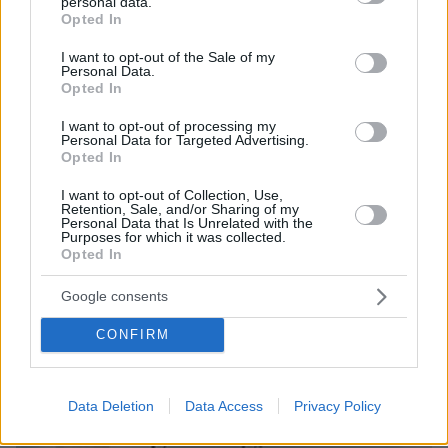
personal data.
grant or deny consent to Google and its third-party tags to
Opted In
use your data for below specified purposes in below Google
consent section.
I want to opt-out of the Sale of my
Personal Data.
Opted In
I want to opt-out of processing my
Personal Data for Targeted Advertising.
Opted In
I want to opt-out of Collection, Use,
Retention, Sale, and/or Sharing of my
Personal Data that Is Unrelated with the
Purposes for which it was collected.
Opted In
Google consents
07.08.2026, 20:16
CONFIRM
Άλλος για data center; Επενδύσεις €50 δισ. την
ερχόμενη δεκαετία
Data Deletion
Data Access
Privacy Policy