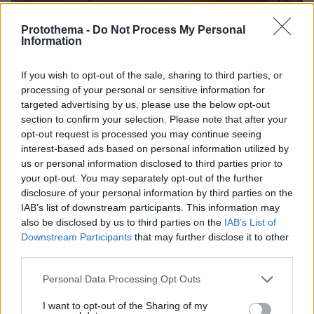
Protothema -
Do Not Process My Personal
Information
If you wish to opt-out of the sale, sharing to third parties, or
processing of your personal or sensitive information for
targeted advertising by us, please use the below opt-out
section to confirm your selection. Please note that after your
opt-out request is processed you may continue seeing
interest-based ads based on personal information utilized by
07.08.2026, 18:22
us or personal information disclosed to third parties prior to
«Πόσα θέλεις για το κορίτσι;»: Τουρίστας στην
your opt-out. You may separately opt-out of the further
Κρήτη ζητά... τιμή για να ασελγήσει σε ανήλικη, τι
disclosure of your personal information by third parties on the
καταγγέλλει ο ιδιοκτήτης επιχείρησης
IAB’s list of downstream participants. This information may
also be disclosed by us to third parties on the
IAB’s List of
Downstream Participants
that may further disclose it to other
third parties.
Please note that this website/app uses one or more Google
Personal Data Processing Opt Outs
services and may gather and store information including but
not limited to your visit or usage behaviour. You may click to
I want to opt-out of the Sharing of my