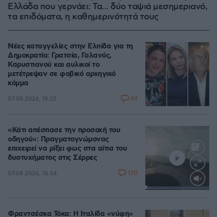
Ελλάδα που γερνάει: Τα... δύο ταψιά μεσημεριανό,
τα επιδόματα, η καθημερινότητά τους
Νέες καταγγελίες στην Ελπίδα για τη
Δημοκρατία: Γρατσία, Γαλανός,
Καρυστιανού και αυλικοί το
μετέτρεψαν σε φοβικό αρχηγικό
κόμμα
63
07.08.2026, 19:33
«Κάτι απέσπασε την προσοχή του
οδηγού»: Πραγματογνώμονας
επιχειρεί να ρίξει φως στα αίτια του
δυστυχήματος στις Σέρρες
120
07.08.2026, 18:54
Loaded
:
100.00%
Φραντσέσκα Τόκα: Η Ιταλίδα «νύφη»