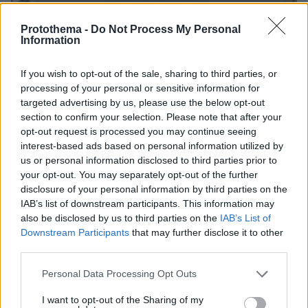
Protothema -
Do Not Process My Personal
Information
If you wish to opt-out of the sale, sharing to third parties, or
processing of your personal or sensitive information for
targeted advertising by us, please use the below opt-out
section to confirm your selection. Please note that after your
opt-out request is processed you may continue seeing
interest-based ads based on personal information utilized by
us or personal information disclosed to third parties prior to
your opt-out. You may separately opt-out of the further
disclosure of your personal information by third parties on the
IAB’s list of downstream participants. This information may
also be disclosed by us to third parties on the
IAB’s List of
08.08.2026, 09:25
Downstream Participants
that may further disclose it to other
Βίντεο: Μεθυσμένη σκότωσε νύφη λίγες ώρες
third parties.
μετά τον γάμο της και στο τμήμα ζητούσε
Please note that this website/app uses one or more Google
κλαίγοντας τον πατέρα της
Personal Data Processing Opt Outs
services and may gather and store information including but
not limited to your visit or usage behaviour. You may click to
I want to opt-out of the Sharing of my