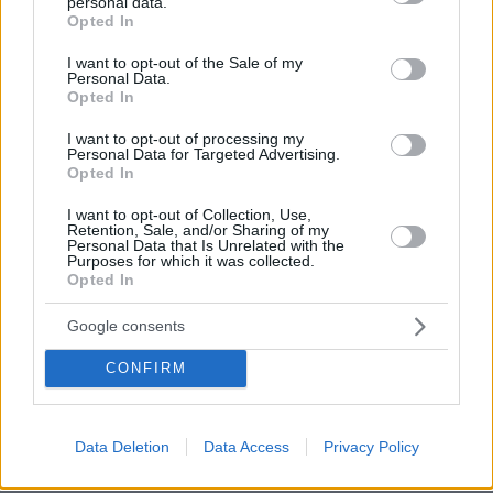
personal data.
grant or deny consent to Google and its third-party tags to
Opted In
use your data for below specified purposes in below Google
consent section.
I want to opt-out of the Sale of my
Personal Data.
Opted In
I want to opt-out of processing my
Personal Data for Targeted Advertising.
Opted In
I want to opt-out of Collection, Use,
Retention, Sale, and/or Sharing of my
Personal Data that Is Unrelated with the
Purposes for which it was collected.
Opted In
Google consents
CONFIRM
Data Deletion
Data Access
Privacy Policy
08.08.2026, 08:36