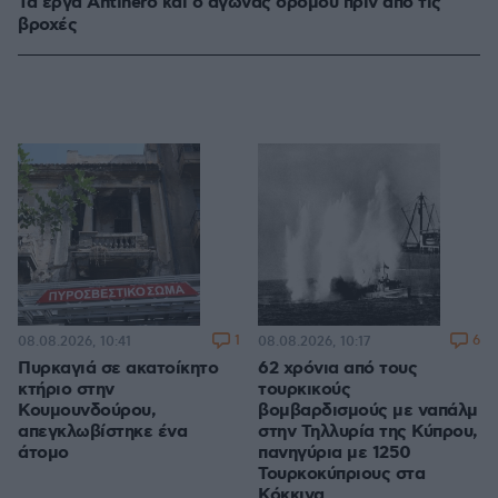
Τα έργα Antinero και ο αγώνας δρόμου πριν από τις
βροχές
1
6
08.08.2026, 10:41
08.08.2026, 10:17
Πυρκαγιά σε ακατοίκητο
62 χρόνια από τους
κτήριο στην
τουρκικούς
Κουμουνδούρου,
βομβαρδισμούς με ναπάλμ
απεγκλωβίστηκε ένα
στην Τηλλυρία της Κύπρου,
άτομο
πανηγύρια με 1250
Τουρκοκύπριους στα
Κόκκινα