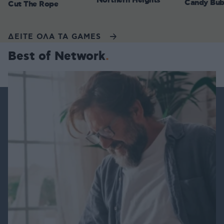
Northern Heights
Candy Bub
Cut The Rope
ΔΕΙΤΕ ΟΛΑ ΤΑ GAMES
Best of Network