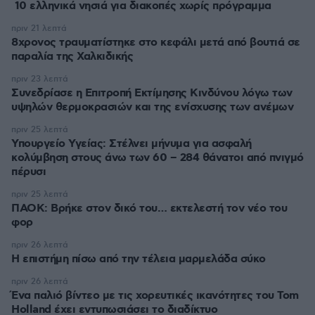
10 ελληνικά νησιά για διακοπές χωρίς πρόγραμμα
πριν 21 λεπτά
8χρονος τραυματίστηκε στο κεφάλι μετά από βουτιά σε
παραλία της Χαλκιδικής
πριν 23 λεπτά
Συνεδρίασε η Επιτροπή Εκτίμησης Κινδύνου λόγω των
υψηλών θερμοκρασιών και της ενίσχυσης των ανέμων
πριν 25 λεπτά
Υπουργείο Υγείας: Στέλνει μήνυμα για ασφαλή
κολύμβηση στους άνω των 60 – 284 θάνατοι από πνιγμό
πέρυσι
πριν 25 λεπτά
ΠΑΟΚ: Βρήκε στον δικό του… εκτελεστή τον νέο του
φορ
πριν 26 λεπτά
Η επιστήμη πίσω από την τέλεια μαρμελάδα σύκο
πριν 26 λεπτά
Ένα παλιό βίντεο με τις χορευτικές ικανότητες του Tom
Holland έχει εντυπωσιάσει το διαδίκτυο