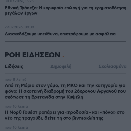
30.07.2026, 15:25
Εθνική Τράπεζα: Η κορυφαία επιλογή για τη χρηματοδότηση
μεγάλων έργων
29.07.2026, 09:39
Διασκεδάζουμε υπεύθυνα, επιστρέφουμε με ασφάλεια
ΡΟΗ ΕΙΔΗΣΕΩΝ
Ειδήσεις
Δημοφιλή
Σχολιασμένα
πριν 8 λεπτά
Από τη Μόρια στον γάμο, τη ΜΚΟ και την κατηγορία για
φόνο: Η σκοτεινή διαδρομή του 26χρονου Αφγανού που
σκότωσε τη Βρετανίδα στην Κυψέλη
πριν 10 λεπτά
Η Νορθ Γουέστ ραπάρει για «προδοσία» και «πόνο» στο
νέο της τραγούδι, δείτε τη στο βιντεοκλίπ της
πριν 10 λεπτά