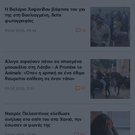
Η Βαλέρια Χοψονίδου βάφτισε τον γιο
της στη Βουλιαγμένη, δείτε
φωτογραφίες
12
09.08.2026, 09:44
Άλογα χορεύουν πάνω σε σπασμένα
μπουκάλια στη Λέσβο - A Promise to
Animals: «Όταν η κριτική σε ένα έθιμο
θεωρείται επίθεση σε έναν τόπο»
87
09.08.2026, 11:37
Νεαρός Παλαιστίνιος κλείδωσε
ανήλικη στο σπίτι του στα Χανιά, την
έσωσαν οι φωνές της
110