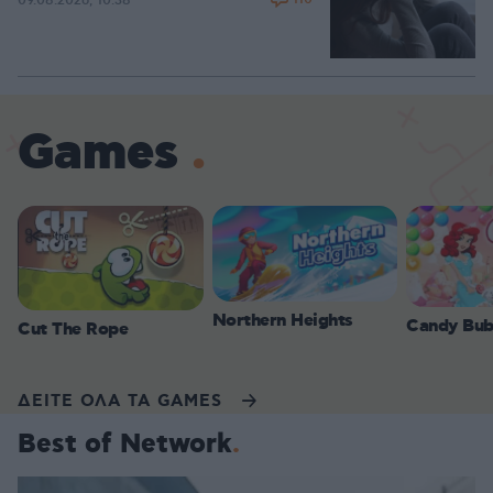
09.08.2026, 10:38
Games
Northern Heights
Candy Bub
Cut The Rope
ΔΕΙΤΕ ΟΛΑ ΤΑ GAMES
Best of Network