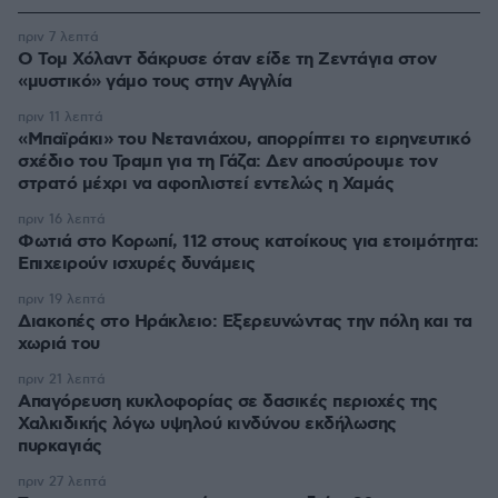
πριν 7 λεπτά
Ο Τομ Χόλαντ δάκρυσε όταν είδε τη Ζεντάγια στον
«μυστικό» γάμο τους στην Αγγλία
πριν 11 λεπτά
«Μπαϊράκι» του Νετανιάχου, απορρίπτει το ειρηνευτικό
σχέδιο του Τραμπ για τη Γάζα: Δεν αποσύρουμε τον
στρατό μέχρι να αφοπλιστεί εντελώς η Χαμάς
πριν 16 λεπτά
Φωτιά στο Κορωπί, 112 στους κατοίκους για ετοιμότητα:
Επιχειρούν ισχυρές δυνάμεις
πριν 19 λεπτά
Διακοπές στο Ηράκλειο: Εξερευνώντας την πόλη και τα
χωριά του
πριν 21 λεπτά
Απαγόρευση κυκλοφορίας σε δασικές περιοχές της
Χαλκιδικής λόγω υψηλού κινδύνου εκδήλωσης
πυρκαγιάς
πριν 27 λεπτά