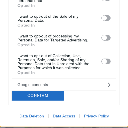
personal data.
grant or deny consent to Google and its third-party tags to
Βίντεο με τις κινήσεις του δράστη της δολοφονίας στο
Opted In
use your data for below specified purposes in below Google
Παλαιό Φάληρο - Η διαδρομή για την εξαργύρωση του
consent section.
δελτίου που τον «πρόδωσε»
I want to opt-out of the Sale of my
Personal Data.
Opted In
Thema Insights
I want to opt-out of processing my
Personal Data for Targeted Advertising.
Opted In
I want to opt-out of Collection, Use,
Retention, Sale, and/or Sharing of my
Personal Data that Is Unrelated with the
Purposes for which it was collected.
Opted In
Google consents
CONFIRM
Data Deletion
Data Access
Privacy Policy