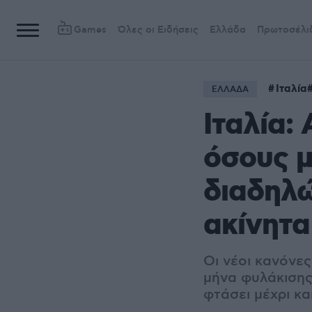
Games
Όλες οι Ειδήσεις
Ελλάδα
Πρωτοσέλι
Ιταλία
ΕΛΛΑΔΑ
Ιταλία:
όσους 
διαδηλώ
ακίνητα
Οι νέοι κανόνε
μήνα φυλάκισης,
φτάσει μέχρι κα