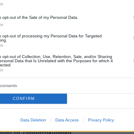
In
παγάνδας», από την στιγμή που στην χώρα
η νόμοι οι οποίοι μπορούν να
o opt-out of the Sale of my Personal Data.
θούν για τις συγκεκριμένες περιπτώσεις.
In
υ αριστερού Δημοκρατικού Κόμματος
to opt-out of processing my Personal Data for Targeted
ότι «με τον τρόπο αυτό μπορεί να
ing.
In
μαθητές και εργαζόμενοι οι οποίοι
 με κινητοποιήσεις, τα δικαιώματά τους». Η
o opt-out of Collection, Use, Retention, Sale, and/or Sharing
ersonal Data that Is Unrelated with the Purposes for which it
ης Ρώμης απαντά, όμως, ότι τα μέχρι τώρα
lected.
In
ορίζουν και καθυστερούν την δυνατότητα
 της δικαιοσύνης.
consents
CONFIRM
ήμερα:
Data Deletion
Data Access
Privacy Policy
επιδείνωση του καιρού στα δυτικά από αύριο 
ήσει το Σαββατοκύριακο