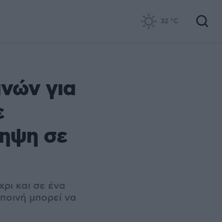
32
°C
ινών για
ε
ληψη σε
ρι και σε ένα
ποινή μπορεί να