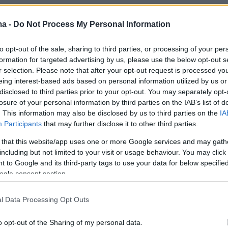
 πάντως, βάσει της ισχύουσας νομοθεσίας, οι
ma -
Do Not Process My Personal Information
έχρι και σε τέσσερα χρόνια φυλάκισης
to opt-out of the sale, sharing to third parties, or processing of your per
υνατότητα να μετατραπούν σε εναλλακτικές
formation for targeted advertising by us, please use the below opt-out s
r selection. Please note that after your opt-out request is processed y
eing interest-based ads based on personal information utilized by us or
disclosed to third parties prior to your opt-out. You may separately opt-
 η κυβέρνηση Μελόνι ενέκρινε και νέα μέτρα
losure of your personal information by third parties on the IAB’s list of
ευθύνονται για κατάληψη ακινήτων
, με
. This information may also be disclosed by us to third parties on the
IA
ό 2 μέχρι 7 ετών
. Βάσει του νέου νόμου, στην
Participants
that may further disclose it to other third parties.
που το υπό κατάληψη διαμέρισμα αποτελεί το
 that this website/app uses one or more Google services and may gath
ο στοιχείο του ιδιοκτήτη, η αστυνομία θα
including but not limited to your visit or usage behaviour. You may click 
 to Google and its third-party tags to use your data for below specifi
ισέρχεται άμεσα σε αυτό και να απομακρύνει
ogle consent section.
ψίες.
l Data Processing Opt Outs
o opt-out of the Sharing of my personal data.
 της αντιπολίτευσης τονίζουν ότι πρόκειται για