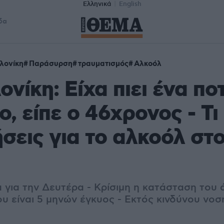
Ελληνικά
English
δα
λονίκη
Παράσυρση
τραυματισμός
Αλκοόλ
νίκη: Είχα πιει ένα πο
ο, είπε ο 46χρονος - Τι
ήσεις για το αλκοόλ στ
 για την Δευτέρα - Κρίσιμη η κατάσταση του 
ου είναι 5 μηνών έγκυος - Εκτός κινδύνου νοσ