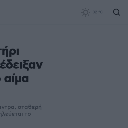
32
°C
τήρι
 έδειξαν
ο αίμα
άντρα, σταθερή
ηλεύεται το