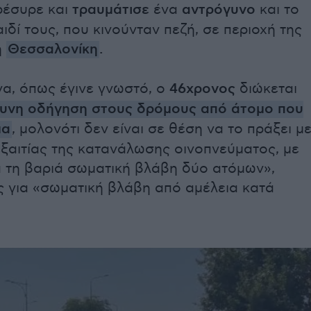
ρέσυρε και
τραυμάτισε
ένα
αντρόγυνο
και το
ιδί τους, που κινούνταν πεζή, σε περιοχή της
η
Θεσσαλονίκη
.
να, όπως έγινε γνωστό, ο
46χρονος
διώκεται
δυνη οδήγηση στους δρόμους από άτομο που
μα
, μολονότι δεν είναι σε θέση να το πράξει μ
ξαιτίας της κατανάλωσης οινοπνεύματος, με
 τη βαριά σωματική βλάβη δύο ατόμων»,
ς για «σωματική βλάβη από αμέλεια κατά