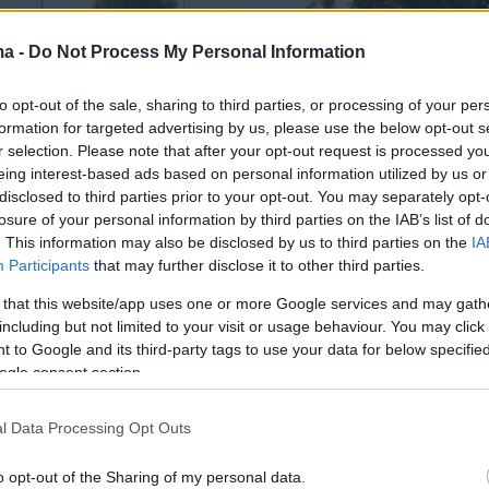
ma -
Do Not Process My Personal Information
to opt-out of the sale, sharing to third parties, or processing of your per
formation for targeted advertising by us, please use the below opt-out s
r selection. Please note that after your opt-out request is processed y
eing interest-based ads based on personal information utilized by us or
disclosed to third parties prior to your opt-out. You may separately opt-
losure of your personal information by third parties on the IAB’s list of
. This information may also be disclosed by us to third parties on the
IA
Participants
that may further disclose it to other third parties.
 that this website/app uses one or more Google services and may gath
including but not limited to your visit or usage behaviour. You may click 
τις συνθήκες παραπέμφθηκε να απολογηθεί
 to Google and its third-party tags to use your data for below specifi
ogle consent section.
τική ανακρίτρια Θεσσαλονίκης, από την οποία
μία για την Δευτέρα και ως τότε θα
l Data Processing Opt Outs
υπό κράτηση.
o opt-out of the Sharing of my personal data.