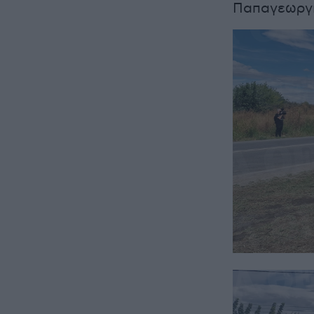
Παπαγεωργί