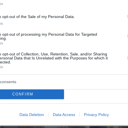
In
 εισαγγελέα φέρεται να είπε ότι είχε
πιει ένα
o opt-out of the Sale of my Personal Data.
πουρο
,
ενώ ανέφερε ότι εργάζεται με τη μητέρ
In
εργείο καθαρισμού. Σύμφωνα με πληροφορίες
to opt-out of processing my Personal Data for Targeted
, οι δύο μετρήσεις στις οποίες υπεβλήθη (με
ing.
In
ης αιμοληψίας) «έδειξαν» ότι στο αίμα του
οόλ που υπερέβη τα επιτρεπτά όρια και
o opt-out of Collection, Use, Retention, Sale, and/or Sharing
ersonal Data that Is Unrelated with the Purposes for which it
να φέρεται να ήταν
0,64
και
0,75 mg/l,
lected.
In
consents
CONFIRM
Data Deletion
Data Access
Privacy Policy