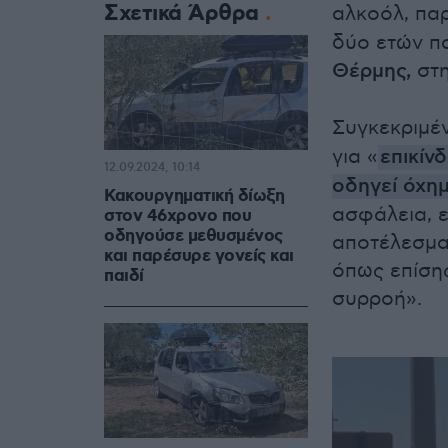
Σχετικά Άρθρα
αλκοόλ, πα
δύο ετών πα
Θέρμης,
στ
Συγκεκριμέ
για «
επικίν
12.09.2024, 10:14
οδηγεί όχη
Κακουργηματική δίωξη
ασφάλεια, ε
στον 46χρονο που
οδηγούσε μεθυσμένος
αποτέλεσμα
και παρέσυρε γονείς και
όπως επίση
παιδί
συρροή».