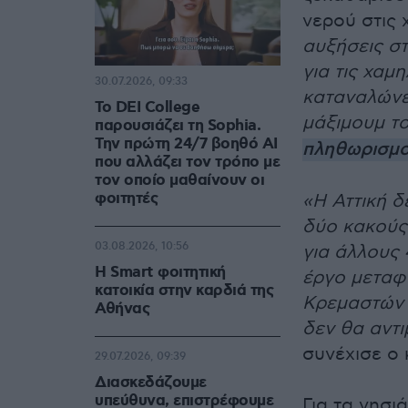
νερού στις
αυξήσεις στ
για τις χαμ
30.07.2026, 09:33
καταναλώνε
Το DEI College
μάξιμουμ το
παρουσιάζει τη Sophia.
Την πρώτη 24/7 βοηθό AI
πληθωρισμ
που αλλάζει τον τρόπο με
τον οποίο μαθαίνουν οι
φοιτητές
«Η Αττική δ
δύο κακούς 
03.08.2026, 10:56
για άλλους
Η Smart φοιτητική
έργο μεταφ
κατοικία στην καρδιά της
Κρεμαστών ώ
Αθήνας
δεν θα αντι
συνέχισε ο 
29.07.2026, 09:39
Διασκεδάζουμε
υπεύθυνα, επιστρέφουμε
Για τα νησ