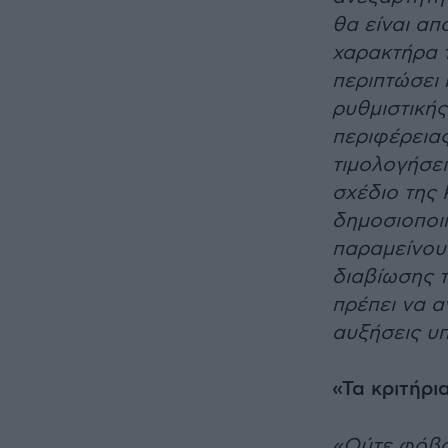
θα είναι απ
χαρακτήρα τ
περιπτώσει
ρυθμιστικής
περιφέρειας
τιμολογήσει
σχέδιο της
δημοσιοποιή
παραμείνου
διαβίωσης 
πρέπει να α
αυξήσεις υ
«Τα κριτήρι
«Ούτε φόβος