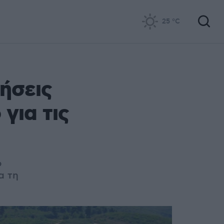
25
°C
ήσεις
για τις
ο
α τη