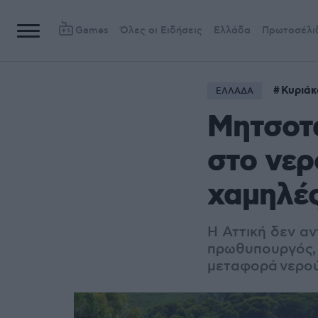
Games
Όλες οι Ειδήσεις
Ελλάδα
Πρωτοσέλι
Κυριάκ
ΕΛΛΑΔΑ
Μητσοτά
στο νερ
χαμηλέ
Η Αττική δεν αν
πρωθυπουργός, 
μεταφορά νερού