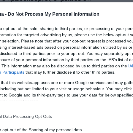
τε μια καλύτερη πολιτική συντονισμού για να
ma -
Do Not Process My Personal Information
ο κάθε νησί τη δική του πολιτική αλλά να
ρικά. Και μιλάμε για την ύδρευση και όχι την
to opt-out of the sale, sharing to third parties, or processing of your per
ημειώνοντας ότι «το 85% του νερού που
formation for targeted advertising by us, please use the below opt-out s
αι πηγαίνει για τη γεωργία και σε μικρό
r selection. Please note that after your opt-out request is processed y
eing interest-based ads based on personal information utilized by us or
κτηνοτροφία. Είναι ζήτημα το πώς θα
disclosed to third parties prior to your opt-out. You may separately opt-
υμε ότι θα έχουμε νερό για άρδευση χωρίς
losure of your personal information by third parties on the IAB’s list of
αι πώς θα εφαρμόσουμε τη χρήση της
. This information may also be disclosed by us to third parties on the
IA
Participants
that may further disclose it to other third parties.
».
 that this website/app uses one or more Google services and may gath
including but not limited to your visit or usage behaviour. You may click 
τιμολόγια θα παραμείνουν προσιτά για το
 to Google and its third-party tags to use your data for below specifi
ogle consent section.
l Data Processing Opt Outs
αμένει δημόσιο αγαθό και τα τιμολόγια θα
o opt-out of the Sharing of my personal data.
ν προσιτά για την κάλυψη όλων των αναγκών