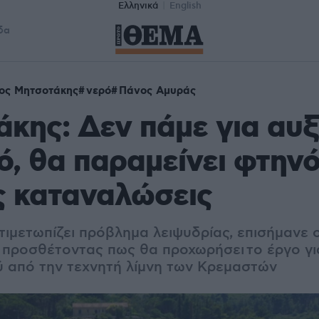
Ελληνικά
English
δα
ος Μητσοτάκης
νερό
Πάνος Αμυράς
κης: Δεν πάμε για αυξ
ό, θα παραμείνει φτηνό 
ς καταναλώσεις
τιμετωπίζει πρόβλημα λειψυδρίας, επισήμανε 
προσθέτοντας πως θα προχωρήσει το έργο γι
 από την τεχνητή λίμνη των Κρεμαστών