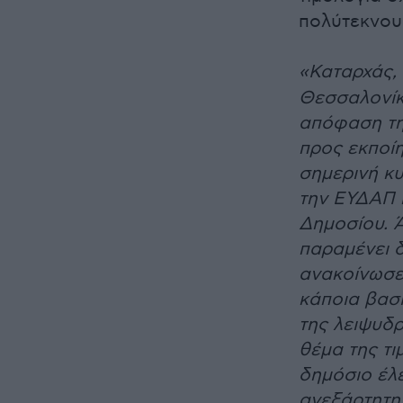
πολύτεκνου
«Καταρχάς,
Θεσσαλονίκη
απόφαση τη
προς εκποίη
σημερινή κ
την ΕΥΔΑΠ κ
Δημοσίου. Ά
παραμένει δ
ανακοίνωσε
κάποια βασ
της λειψυδρ
θέμα της τι
δημόσιο έλε
ανεξάρτητη 