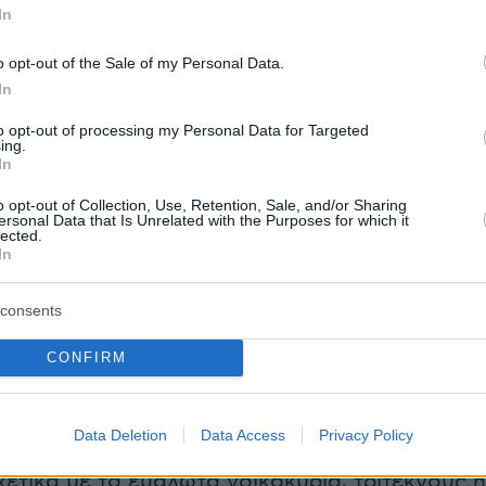
In
ου μέσου νοικοκυριού, ανεφερε ο Γενικός
 Τύπου και Ενημέρωσης του Γραφείου του
o opt-out of the Sale of my Personal Data.
γού,
Πάνος Αμυράς,
μιλώντας στο ΕΡΤΝews.
In
to opt-out of processing my Personal Data for Targeted
ing.
yer(eexbs1jkdkewvzn, v-d444m4pheddd)
In
o opt-out of Collection, Use, Retention, Sale, and/or Sharing
ersonal Data that Is Unrelated with the Purposes for which it
lected.
In
η των υδάτων και το θέμα της τιμολόγησης όχι
consents
ραμείνει υπό δημόσιο έλεγχο αλλά θα
και από μια ανεξάρτητη ρυθμιστική αρχή
CONFIRM
ερε, επισημαίνοντας ότι το νερό θα πρέπει
πίζεται ως δημόσιο αγαθό που όμως δεν είναι
Data Deletion
Data Access
Privacy Policy
 Υπάρχουν ειδικές προβλέψεις για κοινωνικά
χετικά με τα ευάλωτα νοικοκυριά, τρίτεκνους ή