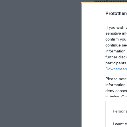
αντιδράσει
Protothe
Νεκρός από
ασφαλείας 
If you wish 
sensitive in
confirm you
«Ανεπιθύμη
continue se
Ολυμπιακού
information 
further disc
προσηλυτισ
participants
Downstream 
Please note
information 
deny consent
in below Go
Persona
I want t