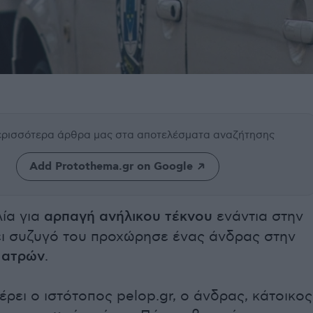
περισσότερα άρθρα μας
στα αποτελέσματα αναζήτησης
Add Protothema.gr on Google
ία για
αρπαγή ανήλικου
τέκνου
ενάντια στην
ει συζυγό του προχώρησε ένας άνδρας στην
ατρών
.
ει ο ιστότοπος pelop.gr, o άνδρας, κάτοικος