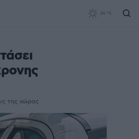
26
°C
στάσει
χρονης
υς της χώρας