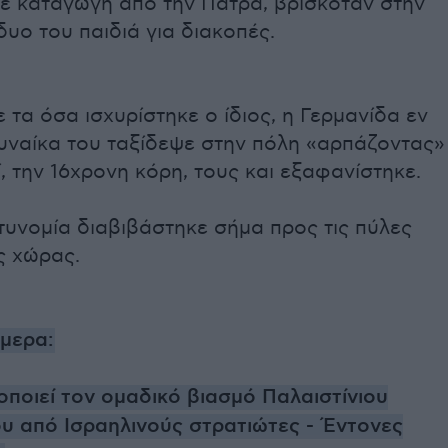
με καταγωγή από την Πάτρα, βρισκόταν στην
δυο του παιδιά για διακοπές.
τα όσα ισχυρίστηκε ο ίδιος, η Γερμανίδα εν
γυναίκα του ταξίδεψε στην πόλη «αρπάζοντας»
ί, την 16χρονη κόρη, τους και εξαφανίστηκε.
τυνομία διαβιβάστηκε σήμα προς τις πύλες
ς χώρας.
ήμερα:
οποιεί τον ομαδικό βιασμό Παλαιστίνιου
υ από Ισραηλινούς στρατιώτες - Έντονες