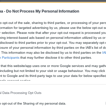
ς
ma -
Do Not Process My Personal Information
 ισραηλινό χτύπημα στον Λίβανο υπεύθυνος
της Χαμάς
to opt-out of the sale, sharing to third parties, or processing of your per
formation for targeted advertising by us, please use the below opt-out s
r selection. Please note that after your opt-out request is processed y
τος» ο Σαϊεντολόγος Τομ Κρουζ στους
eing interest-based ads based on personal information utilized by us or
ς Αγώνες - Καταγγελίες για προσπάθειες
disclosed to third parties prior to your opt-out. You may separately opt-
losure of your personal information by third parties on the IAB’s list of
μού στο Παρίσι
. This information may also be disclosed by us to third parties on the
IA
Participants
that may further disclose it to other third parties.
 that this website/app uses one or more Google services and may gath
including but not limited to your visit or usage behaviour. You may click 
 to Google and its third-party tags to use your data for below specifi
ogle consent section.
l Data Processing Opt Outs
o opt-out of the Sharing of my personal data.