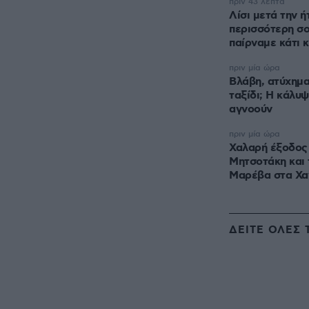
πριν 43 λεπτά
Λίσι μετά την 
περισσότερη σ
παίρναμε κάτι 
πριν μία ώρα
Βλάβη, ατύχημα
ταξίδι; Η κάλυψ
αγνοούν
πριν μία ώρα
Χαλαρή έξοδος 
Μητσοτάκη και 
Μαρέβα στα Χα
ΔΕΙΤΕ ΟΛΕΣ 