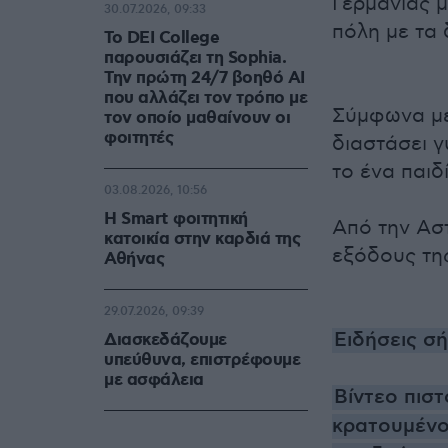
Γερμανίας 
30.07.2026, 09:33
πόλη με τα 
Το DEI College
παρουσιάζει τη Sophia.
Την πρώτη 24/7 βοηθό AI
που αλλάζει τον τρόπο με
Σύμφωνα με 
τον οποίο μαθαίνουν οι
φοιτητές
διαστάσει 
το ένα παιδ
03.08.2026, 10:56
Η Smart φοιτητική
Από την Ασ
κατοικία στην καρδιά της
εξόδους τη
Αθήνας
29.07.2026, 09:39
Ειδήσεις σ
Διασκεδάζουμε
υπεύθυνα, επιστρέφουμε
με ασφάλεια
Βίντεο πιστ
κρατουμένο