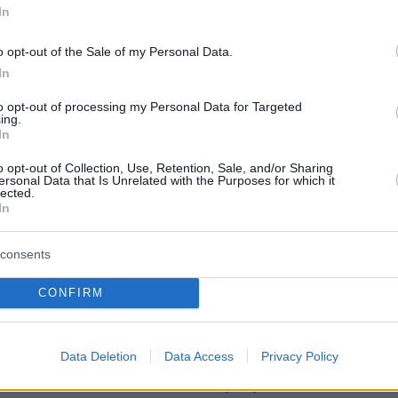
In
protothema.gr στο Google News
το
και μάθετε πρώτοι
o opt-out of the Sale of my Personal Data.
εις
In
Ειδήσεις
 τελευταίες
από την Ελλάδα και τον Κόσμο, τη
to opt-out of processing my Personal Data for Targeted
Protothema.gr
μβαίνουν, στο
ing.
In
o opt-out of Collection, Use, Retention, Sale, and/or Sharing
ersonal Data that Is Unrelated with the Purposes for which it
Ειδήσεις
Δημοφιλή
Σχολιασμέν
lected.
ΗΣΕΩΝ
In
πριν μία ώρα
consents
ικίδια: Πώς
«Θα μπορούσε να συμβεί
 παιδιά να τα
σύντομα»: Αισιόδοξος ξανά ο
CONFIRM
Τραμπ για το τέλος του πολέμου με
το Ιράν, «δεν νομίζω ότι μπορούν ν
αντέξουν πολύ ακόμα»
ο 30χρονη μετά από
Data Deletion
Data Access
Privacy Policy
έφυρα της Χαλκίδας
06.08.2026, 23:43
Διακοπές στη Σίκινο