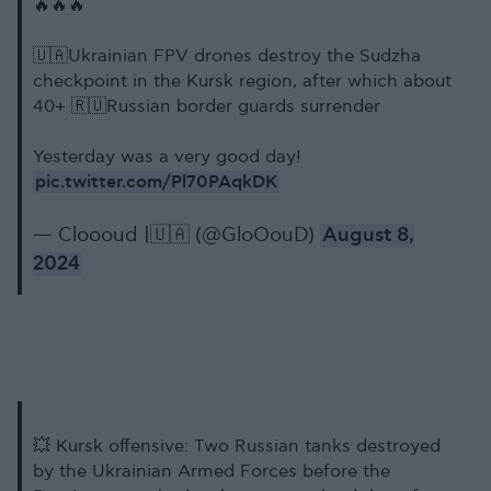
🔥🔥🔥
🇺🇦Ukrainian FPV drones destroy the Sudzha
checkpoint in the Kursk region, after which about
40+ 🇷🇺Russian border guards surrender
Yesterday was a very good day!
pic.twitter.com/Pl70PAqkDK
— Cloooud |🇺🇦 (@GloOouD)
August 8,
2024
💥 Kursk offensive: Two Russian tanks destroyed
by the Ukrainian Armed Forces before the