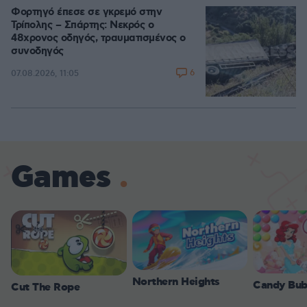
Φορτηγό έπεσε σε γκρεμό στην
Τρίπολης – Σπάρτης: Νεκρός ο
48χρονος οδηγός, τραυματισμένος ο
συνοδηγός
6
07.08.2026, 11:05
Games
Northern Heights
Candy Bub
Cut The Rope