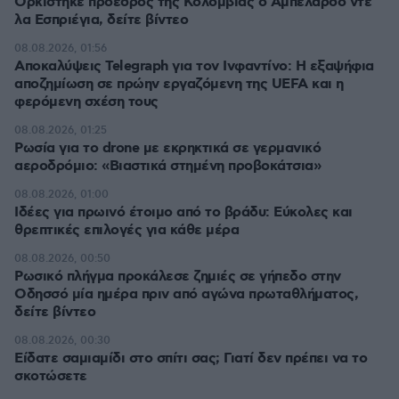
Ορκίστηκε πρόεδρος της Κολομβίας ο Αμπελάρδο ντε
λα Εσπριέγια, δείτε βίντεο
08.08.2026, 01:56
Αποκαλύψεις Telegraph για τον Ινφαντίνο: Η εξαψήφια
αποζημίωση σε πρώην εργαζόμενη της UEFA και η
φερόμενη σχέση τους
08.08.2026, 01:25
Ρωσία για το drone με εκρηκτικά σε γερμανικό
αεροδρόμιο: «Βιαστικά στημένη προβοκάτσια»
08.08.2026, 01:00
Ιδέες για πρωινό έτοιμο από το βράδυ: Εύκολες και
θρεπτικές επιλογές για κάθε μέρα
08.08.2026, 00:50
Ρωσικό πλήγμα προκάλεσε ζημιές σε γήπεδο στην
Οδησσό μία ημέρα πριν από αγώνα πρωταθλήματος,
δείτε βίντεο
08.08.2026, 00:30
Είδατε σαμιαμίδι στο σπίτι σας; Γιατί δεν πρέπει να το
σκοτώσετε