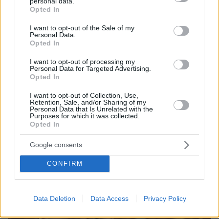
personal data.
grant or deny consent to Google and its third-party tags to
Opted In
use your data for below specified purposes in below Google
consent section.
I want to opt-out of the Sale of my
Personal Data.
Opted In
I want to opt-out of processing my
Personal Data for Targeted Advertising.
Opted In
I want to opt-out of Collection, Use,
Retention, Sale, and/or Sharing of my
Personal Data that Is Unrelated with the
Purposes for which it was collected.
Opted In
08.08.2024, 16:45
Ο ουκρανικός στρατός ξέρει να αιφνιδιάζει, είπε ο Ζελένσκι
Google consents
σε έμμεση αναφορά για την εισβολή στο Κουρσκ
CONFIRM
Data Deletion
Data Access
Privacy Policy