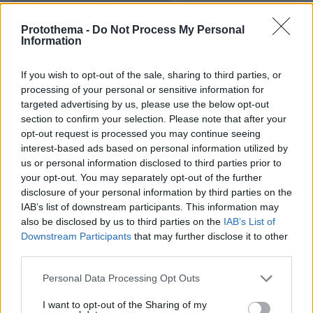
παρέα του - Δείτε εικόνες
Protothema -
Do Not Process My Personal
Information
protothema.gr στο Google News
Ακολουθήστε το
και μάθετε πρώτοι όλες τις ειδήσεις
If you wish to opt-out of the sale, sharing to third parties, or
processing of your personal or sensitive information for
Ειδήσεις
Δείτε όλες τις τελευταίες
από την Ελλάδα
targeted advertising by us, please use the below opt-out
section to confirm your selection. Please note that after your
και τον Κόσμο, τη στιγμή που συμβαίνουν, στο
opt-out request is processed you may continue seeing
Protothema.gr
interest-based ads based on personal information utilized by
us or personal information disclosed to third parties prior to
Σχετικά Άρθρα
your opt-out. You may separately opt-out of the further
disclosure of your personal information by third parties on the
IAB’s list of downstream participants. This information may
also be disclosed by us to third parties on the
IAB’s List of
Downstream Participants
that may further disclose it to other
third parties.
Please note that this website/app uses one or more Google
Personal Data Processing Opt Outs
services and may gather and store information including but
not limited to your visit or usage behaviour. You may click to
I want to opt-out of the Sharing of my