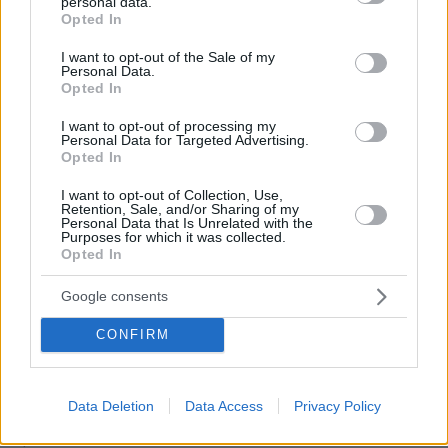
personal data.
grant or deny consent to Google and its third-party tags to
Opted In
use your data for below specified purposes in below Google
πριν 11 λεπτά
«Βγήκα χάλια!»: Γιατί δεν μας αρέσουμε στις
consent section.
I want to opt-out of the Sale of my
φωτογραφίες, ενώ οι άλλοι μάς βλέπουν όμορφους
Personal Data.
Opted In
πριν 11 λεπτά
Νέα Αγχίαλος: 66χρονος σάτυρος αυνανιζόταν
I want to opt-out of processing my
πρακολουθώντας την 13χρονη γειτόνισσα του
Personal Data for Targeted Advertising.
Opted In
πριν 20 λεπτά
Μπορούμε να καταψύξουμε τα σύκα;
I want to opt-out of Collection, Use,
Retention, Sale, and/or Sharing of my
Personal Data that Is Unrelated with the
πριν 22 λεπτά
Purposes for which it was collected.
Η φωτογραφία της 61χρονης Ελίζαμπεθ Χάρλεϊ με
Opted In
μπικίνι
Google consents
πριν 28 λεπτά
Ο «Δράκος» του Λονδίνου: 40χρονος με προβλήματα
όρασης σκότωνε και βίαζε γυναίκες, η αστυνομία τον
CONFIRM
είχε συλλάβει και τον άφησε ελεύθερο
πριν 32 λεπτά
Data Deletion
Data Access
Privacy Policy
Οι 10 «ήσυχες» παραλίες της Νάξου
πριν 42 λεπτά