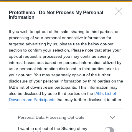
Protothema -
Do Not Process My Personal
Information
If you wish to opt-out of the sale, sharing to third parties, or
processing of your personal or sensitive information for
Απομένουν
2500
χαρακτήρες
targeted advertising by us, please use the below opt-out
section to confirm your selection. Please note that after your
opt-out request is processed you may continue seeing
interest-based ads based on personal information utilized by
us or personal information disclosed to third parties prior to
your opt-out. You may separately opt-out of the further
disclosure of your personal information by third parties on the
IAB’s list of downstream participants. This information may
* Υποχρεωτικά πεδία
also be disclosed by us to third parties on the
IAB’s List of
Downstream Participants
that may further disclose it to other
third parties.
ΡΟΗ ΕΙΔΗΣΕΩΝ
Please note that this website/app uses one or more Google
Personal Data Processing Opt Outs
services and may gather and store information including but
Ειδήσεις
Δημοφιλή
Σχολιασμένα
not limited to your visit or usage behaviour. You may click to
I want to opt-out of the Sharing of my