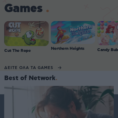
Games
Northern Heights
Candy Bub
Cut The Rope
ΔΕΙΤΕ ΟΛΑ ΤΑ GAMES
Best of Network