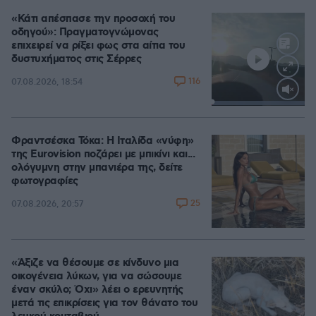
«Κάτι απέσπασε την προσοχή του
οδηγού»: Πραγματογνώμονας
επιχειρεί να ρίξει φως στα αίτια του
δυστυχήματος στις Σέρρες
116
07.08.2026, 18:54
Loaded
:
100.00%
Φραντσέσκα Τόκα: Η Ιταλίδα «νύφη»
της Eurovision ποζάρει με μπικίνι και...
ολόγυμνη στην μπανιέρα της, δείτε
φωτογραφίες
25
07.08.2026, 20:57
«Άξιζε να θέσουμε σε κίνδυνο μια
οικογένεια λύκων, για να σώσουμε
έναν σκύλο; Όχι» λέει ο ερευνητής
μετά τις επικρίσεις για τον θάνατο του