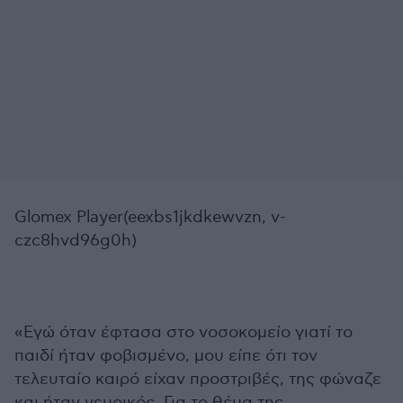
Glomex Player(eexbs1jkdkewvzn, v-
czc8hvd96g0h)
«Εγώ όταν έφτασα στο νοσοκομείο γιατί το
παιδί ήταν φοβισμένο, μου είπε ότι τον
τελευταίο καιρό είχαν προστριβές, της φώναζε
και ήταν νευρικός. Για το θέμα της