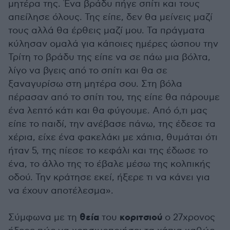
μητέρα της. Ένα βράδυ πήγε σπίτι και τους
απείλησε όλους. Της είπε, δεν θα μείνεις μαζί
τους αλλά θα έρθεις μαζί μου. Τα πράγματα
κύλησαν ομαλά για κάποιες ημέρες ώσπου την
Τρίτη το βράδυ της είπε να σε πάω μια βόλτα,
λίγο να βγεις από το σπίτι και θα σε
ξαναγυρίσω στη μητέρα σου. Στη βόλα
πέρασαν από το σπίτι του, της είπε θα πάρουμε
ένα λεπτό κάτι και θα φύγουμε. Από ό,τι μας
είπε το παιδί, την ανέβασε πάνω, της έδεσε τα
χέρια, είχε ένα φακελάκι με χάπια, θυμάται ότι
ήταν 5, της πίεσε το κεφάλι και της έδωσε το
ένα, το άλλο της το έβαλε μέσω της κολπικής
οδού. Την κράτησε εκεί, ήξερε τι να κάνει για
να έχουν αποτέλεσμα».
θεία
κοριτσιού
Σύμφωνα με τη
του
ο 27χρονος