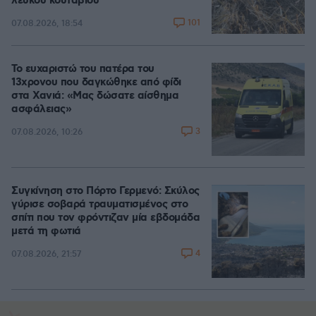
λευκού κουταβιού
101
07.08.2026, 18:54
Το ευχαριστώ του πατέρα του
13χρονου που δαγκώθηκε από φίδι
στα Χανιά: «Μας δώσατε αίσθημα
ασφάλειας»
3
07.08.2026, 10:26
Συγκίνηση στο Πόρτο Γερμενό: Σκύλος
γύρισε σοβαρά τραυματισμένος στο
σπίτι που τον φρόντιζαν μία εβδομάδα
μετά τη φωτιά
4
07.08.2026, 21:57