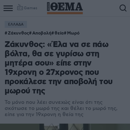
Games
ΕΛΛΑΔΑ
Column
Column
Ζάκυνθος
Αποβολή
θεία
Μωρό
1
2
Ζάκυνθος: «Έλα να σε πάω
βόλτα, θα σε γυρίσω στη
μητέρα σου» είπε στην
19χρονη ο 27χρονος που
προκάλεσε την αποβολή του
μωρού της
Το μόνο που λέει συνεχώς είναι ότι της
σκότωσε το μωρό της και θέλει το μωρό της,
είπε για την 19χρονη η θεία της