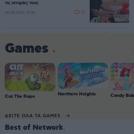
τις ιστορίες τους
22
06.08.2026, 17:38
Games
Northern Heights
Candy Bub
Cut The Rope
ΔΕΙΤΕ ΟΛΑ ΤΑ GAMES
Best of Network