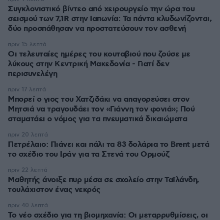
Συγκλονιστικό βίντεο από χειρουργείο την ώρα του
σεισμού των 7,1R στην Ιαπωνία: Τα πάντα κλυδωνίζονται,
δύο προσπάθησαν να προστατεύσουν τον ασθενή
πριν 15 λεπτά
Οι τελευταίες ημέρες του κουταβιού που ζούσε με
λύκους στην Κεντρική Μακεδονία - Γιατί δεν
περισυνελέγη
πριν 17 λεπτά
Μπορεί ο γιος του Χατζιδάκι να απαγορεύσει στον
Μητσιά να τραγουδάει τον «Γιάννη τον φονιά»; Πού
σταματάει ο νόμος για τα πνευματικά δικαιώματα
πριν 20 λεπτά
Πετρέλαιο: Πιάνει και πάλι τα 83 δολάρια το Brent μετά
το σχέδιο του Ιράν για τα Στενά του Ορμούζ
πριν 22 λεπτά
Μαθητής άνοιξε πυρ μέσα σε σχολείο στην Ταϊλάνδη,
τουλάχιστον ένας νεκρός
πριν 40 λεπτά
Το νέο σχέδιο για τη βιομηχανία: Οι μεταρρυθμίσεις, οι