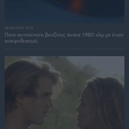
06.08.2026, 19:12
Ποιο αυτοκίνητο βενζίνης έκανε 1.980 χλμ με έναν
ανεφοδιασμό;