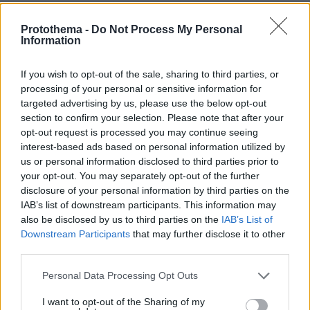
επενδύσεις και οι νέες προτεραιότητες
Protothema -
Do Not Process My Personal
πριν 40 λεπτά
Information
«Δεν το πιστεύουμε», λένε οι Αμερικανοί που
υιοθέτησαν τον Αφγανό στη Λέσβο - Η αρχική εκδοχή
για το φονικό στην Κυψέλη και η σιωπή στην απολογία
If you wish to opt-out of the sale, sharing to third parties, or
processing of your personal or sensitive information for
πριν 43 λεπτά
targeted advertising by us, please use the below opt-out
Οργή στο Περού για το βίντεο της σεξουαλικής
section to confirm your selection. Please note that after your
επίθεσης μαέστρου σε 26χρονη τραγουδίστρια: «Σιγά-
opt-out request is processed you may continue seeing
σιγά θα το ξεπεράσεις» της έλεγαν από τη μπάντα της
interest-based ads based on personal information utilized by
πριν μία ώρα
us or personal information disclosed to third parties prior to
Η Μαρία Μενούνος φόρεσε μπικίνι με τα χρώματα της
your opt-out. You may separately opt-out of the further
ελληνικής σημαίας και έκανε απολογισμό του
disclosure of your personal information by third parties on the
καλοκαιριού της στην Ελλάδα: Ένα ταξίδι που δεν θα
IAB’s list of downstream participants. This information may
ξεχάσω ποτέ
also be disclosed by us to third parties on the
IAB’s List of
Downstream Participants
that may further disclose it to other
πριν μία ώρα
Προφυλακίστηκαν ο δήμαρχος Στυλίδας και δύο ακόμη
third parties.
κατηγορούμενοι για την πυρκαγιά στη Βοιωτία
Please note that this website/app uses one or more Google
Personal Data Processing Opt Outs
services and may gather and store information including but
ΔΕΙΤΕ ΟΛΕΣ ΤΙΣ ΕΙΔΗΣΕΙΣ
not limited to your visit or usage behaviour. You may click to
I want to opt-out of the Sharing of my