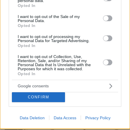
personal data.
grant or deny consent to Google and its third-party tags to
Opted In
use your data for below specified purposes in below Google
consent section.
I want to opt-out of the Sale of my
Personal Data.
ΤΑ ΠΙΟ ΔΗΜΟΦΙΛΗ
Opted In
I want to opt-out of processing my
Personal Data for Targeted Advertising.
Opted In
I want to opt-out of Collection, Use,
Retention, Sale, and/or Sharing of my
Personal Data that Is Unrelated with the
Purposes for which it was collected.
Opted In
Google consents
CONFIRM
Data Deletion
Data Access
Privacy Policy