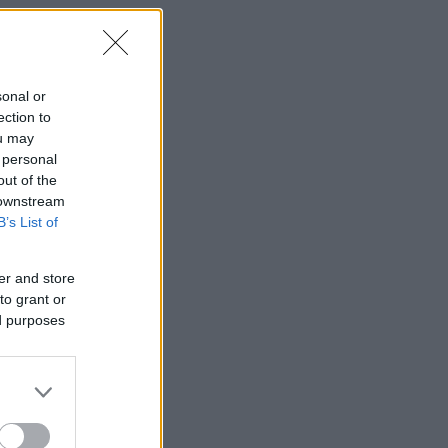
sonal or
ection to
ou may
 personal
out of the
 downstream
B’s List of
er and store
to grant or
ed purposes