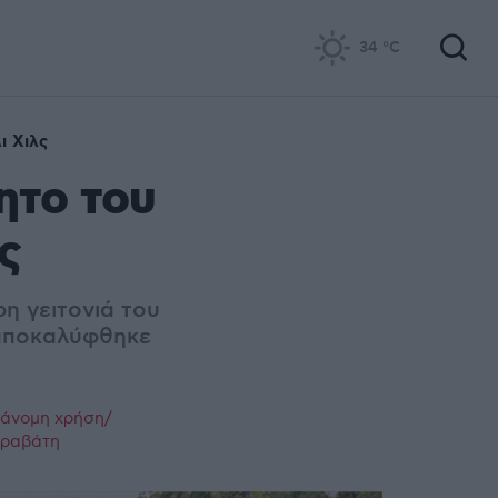
34
°C
ι Χιλς
ητο του
ς
ρη γειτονιά του
 αποκαλύφθηκε
ράνομη χρήση/
παραβάτη