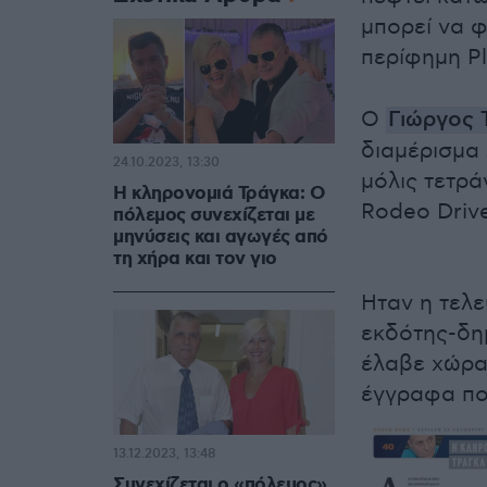
μπορεί να φ
περίφημη P
Ο
Γιώργος 
διαμέρισμα 
24.10.2023, 13:30
μόλις τετρ
Η κληρονομιά Τράγκα: Ο
Rodeo Drive
πόλεμος συνεχίζεται με
μηνύσεις και αγωγές από
τη χήρα και τον γιο
Ηταν η τελ
εκδότης-δη
έλαβε χώρα
έγγραφα πο
13.12.2023, 13:48
Συνεχίζεται ο «πόλεμος»