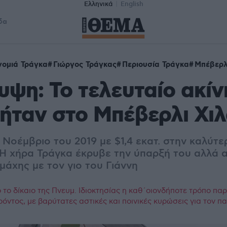
Ελληνικά
English
δα
ομιά Τράγκα
Γιώργος Τράγκας
Περιουσία Τράγκα
Μπέβερλ
ψη: Το τελευταίο ακίν
ήταν στο Μπέβερλι Χιλ
Νοέμβριο του 2019 με $1,4 εκατ. στην καλύτε
 Η χήρα Τράγκα έκρυβε την ύπαρξή του αλλά
αμάχης με τον γιο του Γιάννη
το δίκαιο της Πνευμ. Ιδιοκτησίας η καθ΄οιονδήποτε τρόπο πα
ρόντος, με βαρύτατες αστικές και ποινικές κυρώσεις για τον 