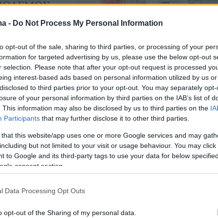
ma -
Do Not Process My Personal Information
to opt-out of the sale, sharing to third parties, or processing of your per
formation for targeted advertising by us, please use the below opt-out s
r selection. Please note that after your opt-out request is processed y
eing interest-based ads based on personal information utilized by us or
disclosed to third parties prior to your opt-out. You may separately opt-
losure of your personal information by third parties on the IAB’s list of
. This information may also be disclosed by us to third parties on the
IA
Participants
that may further disclose it to other third parties.
 that this website/app uses one or more Google services and may gath
including but not limited to your visit or usage behaviour. You may click 
 to Google and its third-party tags to use your data for below specifi
ogle consent section.
ου «ΘΕΜΑτος» στις 22/10/2023
l Data Processing Opt Outs
πάρχει η ιδιόχειρη υπογραφή του, ενώ στο
o opt-out of the Sharing of my personal data.