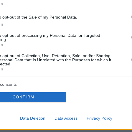
In
γουράρει αυτή του δικηγόρου Τάσου Παρδάλη,
φίλου, που ήταν ο δικηγόρος του στις ΗΠΑ.
o opt-out of the Sale of my Personal Data.
In
to opt-out of processing my Personal Data for Targeted
για τον Ελληνα ομογενή που, σύμφωνα με όλα
ing.
In
 στοιχεία, μέσω της νομικής φίρμας Pardalis 
ην οποία είναι εταίρος, εμφανίζεται ως ο
o opt-out of Collection, Use, Retention, Sale, and/or Sharing
ersonal Data that Is Unrelated with the Purposes for which it
ου η Μαρία Καρρά όρισε μετά τον θάνατο το
lected.
In
γκα διαχειριστή για όλα τα ακίνητα της
 στις Ηνωμένες Πολιτείες.
consents
 κάποια από τα οποία αρνιόταν μέχρι τώρα την
CONFIRM
ς και δήλωνε άγνοια όταν τη ρωτούσαν οι
ης κληρονομιάς που όρισε το Ειρηνοδικείο
Data Deletion
Data Access
Privacy Policy
 να τους δώσει λεπτομέρειες.