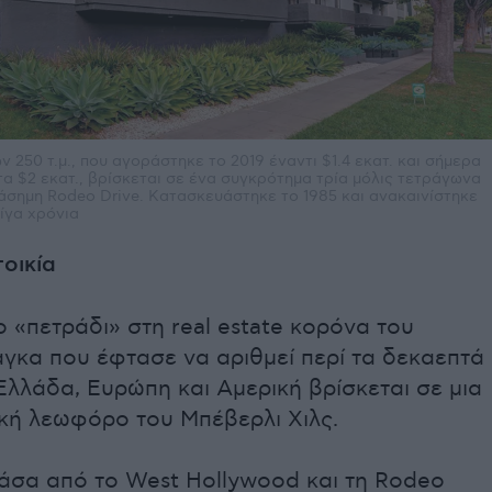
ν 250 τ.μ., που αγοράστηκε το 2019 έναντι $1.4 εκατ. και σήμερα
τα $2 εκατ., βρίσκεται σε ένα συγκρότημα τρία μόλις τετράγωνα
ιάσημη Rodeo Drive. Κατασκευάστηκε το 1985 και ανακαινίστηκε
λίγα χρόνια
τοικία
ο «πετράδι» στη real estate κορόνα του
γκα που έφτασε να αριθμεί περί τα δεκαεπτά
Ελλάδα, Ευρώπη και Αμερική βρίσκεται σε μια
ική λεωφόρο του Μπέβερλι Χιλς.
νάσα από το West Hollywood και τη Rodeo