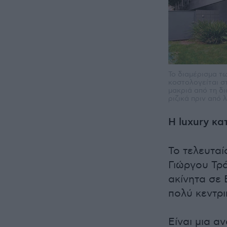
Το διαμέρισμα τω
κοστολογείται σ
μακριά από τη δ
ριζικά πριν από 
Η luxury κα
Το τελευταί
Γιώργου Τρά
ακίνητα σε 
πολύ κεντρ
Είναι μια α