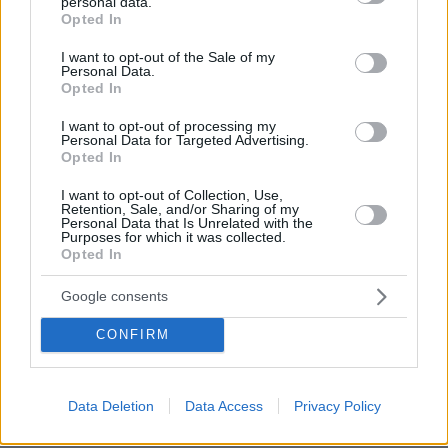
personal data.
grant or deny consent to Google and its third-party tags to
πριν 26 λεπτά
Opted In
Χωρίς ενεργό μέτωπο η φωτιά σε χαμηλή βλάστηση στη
use your data for below specified purposes in below Google
Σίνδο
consent section.
I want to opt-out of the Sale of my
Personal Data.
πριν 30 λεπτά
Opted In
Ποιες μυρωδιές είναι πολύ επικίνδυνες για το
κατοικίδιό μας- Ποιες δεν είναι
I want to opt-out of processing my
Personal Data for Targeted Advertising.
πριν 30 λεπτά
Opted In
Πέντε ρούχα και καθόλου ψευδαισθήσεις: Γιατί το
κυνήγι της τέλειας στιγμής των διακοπών είναι μια
I want to opt-out of Collection, Use,
Retention, Sale, and/or Sharing of my
παγίδα
Personal Data that Is Unrelated with the
Purposes for which it was collected.
πριν 30 λεπτά
Opted In
Θέλει ο σκύλος σας να τρώει μόνο το βράδυ; Δείτε 5
λόγους για αυτό
Google consents
πριν 36 λεπτά
CONFIRM
Ανεύρυσμα: Απλό τεστ του αντίχειρα προμηνύει τον
αυξημένο κίνδυνο – Γίνεται σε 1 λεπτό
Data Deletion
Data Access
Privacy Policy
ΔΕΙΤΕ ΟΛΕΣ ΤΙΣ ΕΙΔΗΣΕΙΣ