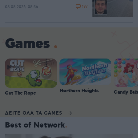
197
08.08.2026, 08:36
Games
Northern Heights
Candy Bub
Cut The Rope
ΔΕΙΤΕ ΟΛΑ ΤΑ GAMES
Best of Network