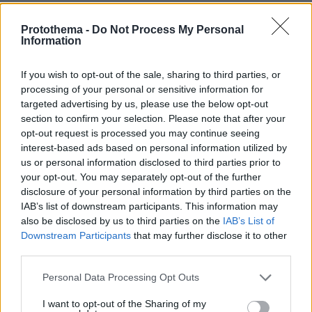
ΡΟΗ ΕΙΔΗΣΕΩΝ
Protothema -
Do Not Process My Personal
Information
Ειδήσεις
Δημοφιλή
Σχολιασμένα
If you wish to opt-out of the sale, sharing to third parties, or
πριν 10 λεπτά
processing of your personal or sensitive information for
Οι ωραιότερες παραλίες της Πάρου
targeted advertising by us, please use the below opt-out
section to confirm your selection. Please note that after your
πριν 11 λεπτά
Χωρίς τις αισθήσεις του ανασύρθηκε 43χρονος στη
opt-out request is processed you may continue seeing
Μετώπη
interest-based ads based on personal information utilized by
us or personal information disclosed to third parties prior to
πριν 11 λεπτά
your opt-out. You may separately opt-out of the further
Πολύ υψηλός κίνδυνος πυρκαγιάς αύριο Κυριακή σε
disclosure of your personal information by third parties on the
Αττική και άλλες πέντε περιοχές της χώρας
IAB’s list of downstream participants. This information may
πριν 16 λεπτά
also be disclosed by us to third parties on the
IAB’s List of
Μια εντυπωσιακή κατοικία-κόσμημα με θέα στο
Downstream Participants
that may further disclose it to other
απέραντο μπλε της νότιας Κρήτης
third parties.
πριν 24 λεπτά
Please note that this website/app uses one or more Google
Personal Data Processing Opt Outs
Πλοίο δέχθηκε επίθεση στα ανοικτά του Ομάν -
services and may gather and store information including but
Ασφαλές το πλήρωμα λένε οι Βρετανοί
not limited to your visit or usage behaviour. You may click to
I want to opt-out of the Sharing of my