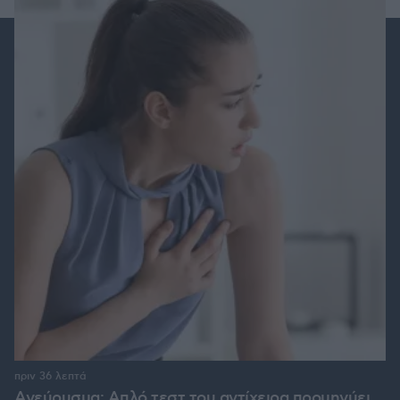
πριν 36 λεπτά
Ανεύρυσμα: Απλό τεστ του αντίχειρα προμηνύει