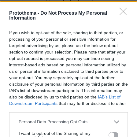
κυμαίνονται από 615.000 έως 2,29 εκατ. ευρώ
Protothema -
Do Not Process My Personal
για τη μεγαλύτερη από όλες.
Information
Η εταιρεία έχει ολοκληρώσει άλλο ένα
If you wish to opt-out of the sale, sharing to third parties, or
συγκρότημα, το «Elliniko», ακριβώς δίπλα στο
processing of your personal or sensitive information for
targeted advertising by us, please use the below opt-out
μελλοντικό Μητροπολιτικό Πάρκο, που
section to confirm your selection. Please note that after your
αποτελείται από 23 κατοικίες (διαμερίσματα,
opt-out request is processed you may continue seeing
μεζονέτες και ρετιρέ με roof gardens) που είναι
interest-based ads based on personal information utilized by
όλες sold out.
us or personal information disclosed to third parties prior to
your opt-out. You may separately opt-out of the further
disclosure of your personal information by third parties on the
Η Mia Properties είναι θυγατρική της
IAB’s list of downstream participants. This information may
ολλανδικής Sturdious B.V., που συστάθηκε το
also be disclosed by us to third parties on the
IAB’s List of
2017 και εστιάζει στα νότια προάστια, έχοντας
Downstream Participants
that may further disclose it to other
ολοκληρώσει 18 οικιστικά συγκροτήματα
third parties.
βιοκλιματικής αρχιτεκτονικής και υψηλής
Please note that this website/app uses one or more Google
Personal Data Processing Opt Outs
ποιότητας κατασκευής (σε Ελληνικό, Βούλα,
services and may gather and store information including but
Βάρκιζα, Βάρη, Βουλιαγμένη). Παράλληλα, έχει
not limited to your visit or usage behaviour. You may click to
I want to opt-out of the Sharing of my