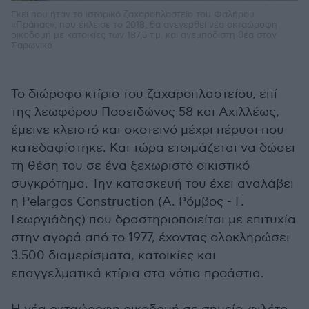
Εκεί που ήταν το ιστορικό ζαχαροπλαστείο του Φαλήρου
«Πράπας», που έκλεισε το 2018, θα ανεγερθεί νέα οκταώροφη
οικοδομή με κατοικίες των 187,5 τ.μ. και ανεμπόδιστη θέα στον
Σαρωνικό
Το διώροφο κτίριο του ζαχαροπλαστείου, επί
της λεωφόρου Ποσειδώνος 58 και Αχιλλέως,
έμεινε κλειστό και σκοτεινό μέχρι πέρυσι που
κατεδαφίστηκε. Και τώρα ετοιμάζεται να δώσει
τη θέση του σε ένα ξεχωριστό οικιστικό
συγκρότημα. Την κατασκευή του έχει αναλάβει
η Pelargos Construction (Α. Ρόμβος - Γ.
Γεωργιάδης) που δραστηριοποιείται με επιτυχία
στην αγορά από το 1977, έχοντας ολοκληρώσει
3.500 διαμερίσματα, κατοικίες και
επαγγελματικά κτίρια στα νότια προάστια.