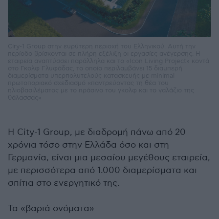
Ciry-1 Group στην ευρύτερη περιοχή του Ελληνικού. Αυτή την
περίοδο βρίσκονται σε πλήρη εξέλιξη οι εργασίες ανέγερσης. Η
εταιρεία αναπτύσσει παράλληλα και το «Icon Living Project» κοντά
στο Γκολφ Γλυφάδας, το οποίο περιλαμβάνει 15 διαμπερή
διαμερίσματα υπερπολυτελούς κατασκευής με minimal
πρωτοποριακό σχεδιασμό «παντρεύοντας τη θέα του
ηλιοβασιλέματος με το πράσινο του γκολφ και το γαλάζιο της
θάλασσας»
Η City-1 Group, με διαδρομή πάνω από 20
χρόνια τόσο στην Ελλάδα όσο και στη
Γερμανία, είναι μια μεσαίου μεγέθους εταιρεία,
με περισσότερα από 1.000 διαμερίσματα και
σπίτια στο ενεργητικό της.
Τα «βαριά ονόματα»