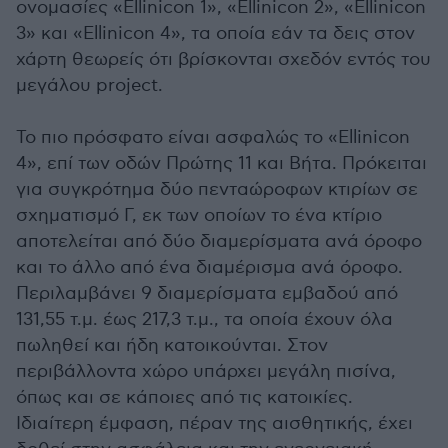
ονομασίες «Ellinicon 1», «Ellinicon 2», «Ellinicon
3» και «Ellinicon 4», τα οποία εάν τα δεις στον
χάρτη θεωρείς ότι βρίσκονται σχεδόν εντός του
μεγάλου project.
Το πιο πρόσφατο είναι ασφαλώς το «Ellinicon
4», επί των οδών Πρώτης 11 και Βήτα. Πρόκειται
για συγκρότημα δύο πενταώροφων κτιρίων σε
σχηματισμό Γ, εκ των οποίων το ένα κτίριο
αποτελείται από δύο διαμερίσματα ανά όροφο
και το άλλο από ένα διαμέρισμα ανά όροφο.
Περιλαμβάνει 9 διαμερίσματα εμβαδού από
131,55 τ.μ. έως 217,3 τ.μ., τα οποία έχουν όλα
πωληθεί και ήδη κατοικούνται. Στον
περιβάλλοντα χώρο υπάρχει μεγάλη πισίνα,
όπως και σε κάποιες από τις κατοικίες.
Ιδιαίτερη έμφαση, πέραν της αισθητικής, έχει