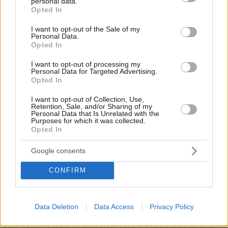
personal data.
grant or deny consent to Google and its third-party tags to
σε εξέλιξη τρία ακόμη έργα σε Βάρκιζα, Βούλα
Opted In
use your data for below specified purposes in below Google
και Γλυφάδα. Διαχειριστής της Mia Properties
consent section.
I want to opt-out of the Sale of my
στη χώρα μας έχει οριστεί ο Τούρκος
Personal Data.
Opted In
επιχειρηματίας Χαμπίμπ Ακτάς.
I want to opt-out of processing my
Personal Data for Targeted Advertising.
Opted In
I want to opt-out of Collection, Use,
Retention, Sale, and/or Sharing of my
Personal Data that Is Unrelated with the
Purposes for which it was collected.
Opted In
Google consents
CONFIRM
Το συγκρότημα της Mia Properties «Vathi» βρίσκεται στην καρδιά
Data Deletion
Data Access
Privacy Policy
της Αθηναϊκής Ριβιέρας, μόλις 200 μέτρα από τη θάλασσα και
περιλαμβάνει 17 κατοικίες εμβαδού από 147 τ.μ. έως 370 τ.μ., εκ