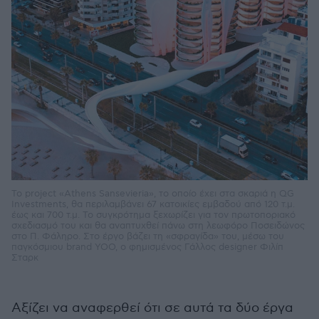
Το project «Athens Sansevieria», το οποίο έχει στα σκαριά η QG
Investments, θα περιλαμβάνει 67 κατοικίες εμβαδού από 120 τ.μ.
έως και 700 τ.μ. Το συγκρότημα ξεχωρίζει για τον πρωτοποριακό
σχεδιασμό του και θα αναπτυχθεί πάνω στη λεωφόρο Ποσειδώνος
στο Π. Φάληρο. Στο έργο βάζει τη «σφραγίδα» του, μέσω του
παγκόσμιου brand YOO, ο φημισμένος Γάλλος designer Φιλίπ
Σταρκ
Αξίζει να αναφερθεί ότι σε αυτά τα δύο έργα