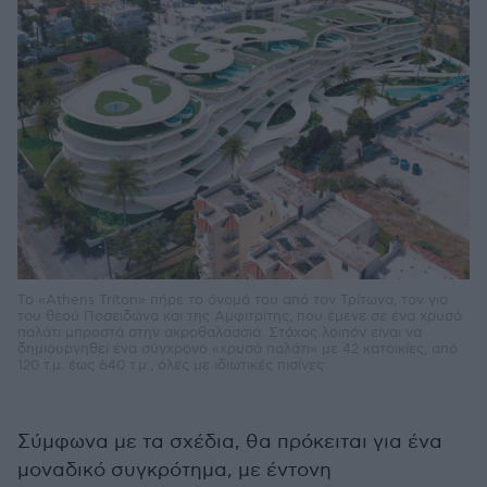
Το «Athens Triton» πήρε το όνομά του από τον Τρίτωνα, τον γιο
του θεού Ποσειδώνα και της Αμφιτρίτης, που έμενε σε ένα χρυσό
παλάτι μπροστά στην ακροθαλασσιά. Στόχος λοιπόν είναι να
δημιουργηθεί ένα σύγχρονο «χρυσό παλάτι» με 42 κατοικίες, από
120 τ.μ. έως 640 τ.μ., όλες με ιδιωτικές πισίνες
Σύμφωνα με τα σχέδια, θα πρόκειται για ένα
μοναδικό συγκρότημα, με έντονη