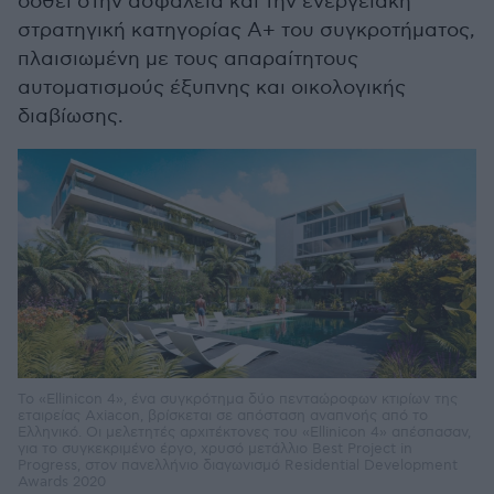
δοθεί στην ασφάλεια και την ενεργειακή
στρατηγική κατηγορίας Α+ του συγκροτήματος,
πλαισιωμένη με τους απαραίτητους
αυτοματισμούς έξυπνης και οικολογικής
διαβίωσης.
Το «Ellinicon 4», ένα συγκρότημα δύο πενταώροφων κτιρίων της
εταιρείας Axiacon, βρίσκεται σε απόσταση αναπνοής από το
Ελληνικό. Οι μελετητές αρχιτέκτονες του «Ellinicon 4» απέσπασαν,
για το συγκεκριμένο έργο, χρυσό μετάλλιο Best Project in
Progress, στον πανελλήνιο διαγωνισμό Residential Development
Awards 2020