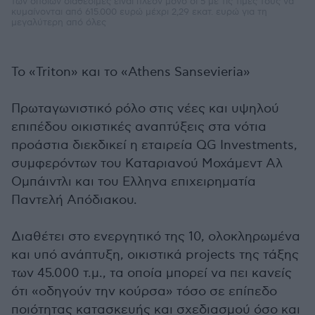
των οποίων διαθέσιμες είναι πλέον μόνο οι 5 με τις τιμές τους να
κυμαίνονται από 615.000 ευρώ μέχρι 2,29 εκατ. ευρώ για τη
μεγαλύτερη από όλες
Το «Triton» και το «Athens Sansevieria»
Πρωταγωνιστικό ρόλο στις νέες και υψηλού
επιπέδου οικιστικές αναπτύξεις στα νότια
προάστια διεκδικεί η εταιρεία QG Investments,
συμφερόντων του Καταριανού Μοχάμεντ Αλ
Ομπάιντλι και του Ελληνα επιχειρηματία
Παντελή Απόδιακου.
Διαθέτει στο ενεργητικό της 10, ολοκληρωμένα
και υπό ανάπτυξη, οικιστικά projects της τάξης
των 45.000 τ.μ., τα οποία μπορεί να πει κανείς
ότι «οδηγούν την κούρσα» τόσο σε επίπεδο
ποιότητας κατασκευής και σχεδιασμού όσο και