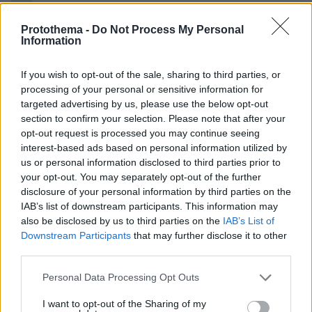
Protothema -
Do Not Process My Personal
Εκλογές 2023
Information
: Μάθετε που ψηφίζετε βήμα-βήμα
Που ψηφίζω
If you wish to opt-out of the sale, sharing to third parties, or
από την εφαρμογή του ΥΠ.ΕΣ.
processing of your personal or sensitive information for
targeted advertising by us, please use the below opt-out
section to confirm your selection. Please note that after your
: Όλες οι ειδήσεις για τον
Εκλογές 2023
opt-out request is processed you may continue seeing
προεκλογικό αγώνα των κομμάτων, τις
interest-based ads based on personal information utilized by
δημοσκοπήσεις, τα αποτελέσματα των εκλογών
us or personal information disclosed to third parties prior to
& τα exit polls.
your opt-out. You may separately opt-out of the further
disclosure of your personal information by third parties on the
IAB’s list of downstream participants. This information may
: Ό,τι πρέπει να
Οδηγός εκλογών 2023
also be disclosed by us to third parties on the
IAB’s List of
γνωρίζετε
Downstream Participants
that may further disclose it to other
third parties.
: Δείτε LIVE μέσω
Αποτελέσματα εκλογών 2023
Please note that this website/app uses one or more Google
Personal Data Processing Opt Outs
διαδραστικού χάρτη όλα τα αποτελέσματα της
services and may gather and store information including but
επικράτειας
not limited to your visit or usage behaviour. You may click to
I want to opt-out of the Sharing of my