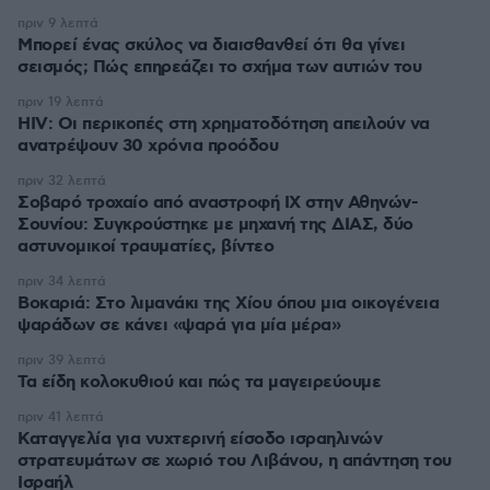
πριν 9 λεπτά
Μπορεί ένας σκύλος να διαισθανθεί ότι θα γίνει
σεισμός; Πώς επηρεάζει το σχήμα των αυτιών του
πριν 19 λεπτά
HIV: Οι περικοπές στη χρηματοδότηση απειλούν να
ανατρέψουν 30 χρόνια προόδου
πριν 32 λεπτά
Σοβαρό τροχαίο από αναστροφή ΙΧ στην Αθηνών-
Σουνίου: Συγκρούστηκε με μηχανή της ΔΙΑΣ, δύο
αστυνομικοί τραυματίες, βίντεο
πριν 34 λεπτά
Βοκαριά: Στο λιμανάκι της Χίου όπου μια οικογένεια
ψαράδων σε κάνει «ψαρά για μία μέρα»
πριν 39 λεπτά
Τα είδη κολοκυθιού και πώς τα μαγειρεύουμε
πριν 41 λεπτά
Καταγγελία για νυχτερινή είσοδο ισραηλινών
στρατευμάτων σε χωριό του Λιβάνου, η απάντηση του
Ισραήλ