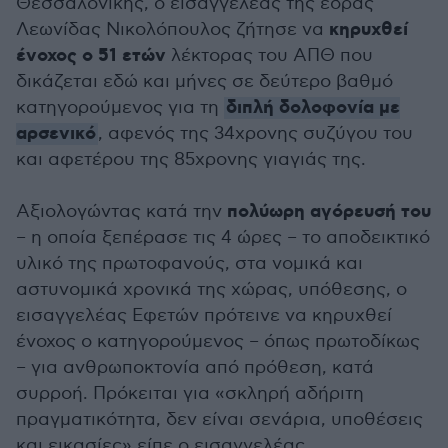
Θεσσαλονίκης, ο εισαγγελέας της έδρας
κηρυχθεί
Λεωνίδας Νικολόπουλος ζήτησε να
ένοχος ο 51 ετών
λέκτορας του ΑΠΘ που
δικάζεται εδώ και μήνες σε δεύτερο βαθμό
διπλή δολοφονία με
κατηγορούμενος για τη
αρσενικό
, αφενός της 34χρονης συζύγου του
και αφετέρου της 85χρονης γιαγιάς της.
πολύωρη αγόρευσή του
Αξιολογώντας κατά την
– η οποία ξεπέρασε τις 4 ώρες – το αποδεικτικό
υλικό της πρωτοφανούς, στα νομικά και
αστυνομικά χρονικά της χώρας, υπόθεσης, ο
εισαγγελέας Εφετών πρότεινε να κηρυχθεί
ένοχος ο κατηγορούμενος – όπως πρωτοδίκως
– για ανθρωποκτονία από πρόθεση, κατά
συρροή. Πρόκειται για «σκληρή αδήριτη
πραγματικότητα, δεν είναι σενάρια, υποθέσεις
και εικασίες» είπε ο εισαγγελέας,