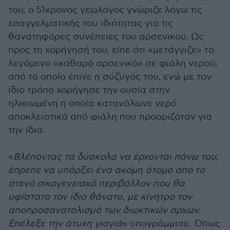
του, ο 51χρονος γεωλόγος γνώριζε λόγω τις
επαγγελματικής του ιδιότητας για τις
θανατηφόρες συνέπειες του αρσενικού. Ως
προς τη χορήγησή του, είπε ότι «μετάγγιζε» το
λεγόμενο «καθαρό αρσενικό» σε φιάλη νερού,
από το οποίο έπινε η σύζυγός του, ενώ με τον
ίδιο τρόπο χορήγησε την ουσία στην
ηλικιωμένη η οποία κατανάλωνε νερό
αποκλειστικά από φιάλη που προοριζόταν για
την ίδια.
«
Βλέποντας τα δύσκολα να έρχονται πάνω του,
έπρεπε να υπάρξει ένα ακόμη άτομο από το
στενό οικογενειακό περιβάλλον που θα
υφίστατο τον ίδιο θάνατο, με κίνητρο τον
αποπροσανατολισμό των διωκτικών αρχών.
Επέλεξε την άτυχη γιαγιά
» υπογράμμισε. Όπως