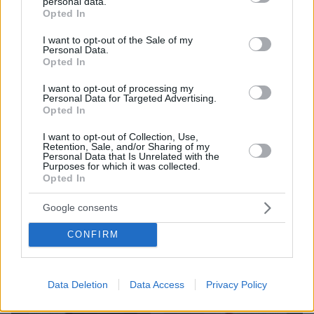
personal data.
grant or deny consent to Google and its third-party tags to
Opted In
use your data for below specified purposes in below Google
consent section.
I want to opt-out of the Sale of my
protothema.gr στο Google News
Ακολουθήστε το
Personal Data.
και μάθετε πρώτοι όλες τις ειδήσεις
Opted In
I want to opt-out of processing my
Ειδήσεις
Δείτε όλες τις τελευταίες
από την Ελλάδα
Personal Data for Targeted Advertising.
και τον Κόσμο, τη στιγμή που συμβαίνουν, στο
Opted In
Protothema.gr
I want to opt-out of Collection, Use,
Retention, Sale, and/or Sharing of my
Personal Data that Is Unrelated with the
Σχετικά Άρθρα
Purposes for which it was collected.
Opted In
Google consents
CONFIRM
Data Deletion
Data Access
Privacy Policy