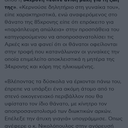
34χρονη «έδινε άνιση μάχη για τη ζωή
της»
. «Κερνούσε δηλητήριο στη γυναίκα του»,
είπε χαρακτηριστικά, ενώ αναφερόμενος στο
θάνατο της 85χρονης είπε ότι επρόκειτο για
«παράπλευρη απώλεια» στην προσπάθεια του
κατηγορούμενου να αποπροσανατολίσει τις
Αρχές και να φανεί ότι οι θάνατοι οφείλονται
στην τροφή που κατανάλωναν οι γυναίκες την
οποία επιμελείτο αποκλειστικά η μητέρα της
34χρονης και κόρη της ηλικιωμένης.
«Βλέποντας τα δύσκολα να έρχονται πάνω του,
έπρεπε να υπάρξει ένα ακόμη άτομο από το
στενό οικογενειακό περιβάλλον που θα
υφίστατο τον ίδιο θάνατο, με κίνητρο τον
αποπροσανατολισμό των διωκτικών αρχών.
Επέλεξε την άτυχη γιαγιά» υπογράμμισε. Όπως
ανέφερε ο κ. Νικολόπουλος στην αγόρευσή