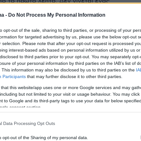
ό το πρώτο λεπτό. Δεν γίνεται ένας
ου παρουσιάζεται ως επιστήμονας με κύρος,
ma -
Do Not Process My Personal Information
τι και ιατρείο κρυμμένο σε κάτι χωράφια. Το
αι ότι στο δήθεν ιατρείο υπήρχε ένας χώρος
to opt-out of the sale, sharing to third parties, or processing of your per
αν αυλόγυρος που είχε τους ασθενείς τον
formation for targeted advertising by us, please use the below opt-out s
r selection. Please note that after your opt-out request is processed y
 στον άλλον. Μου έκανε άσχημη εντύπωση»
eing interest-based ads based on personal information utilized by us or
disclosed to third parties prior to your opt-out. You may separately opt-
losure of your personal information by third parties on the IAB’s list of
. This information may also be disclosed by us to third parties on the
IA
ο:
Participants
that may further disclose it to other third parties.
 that this website/app uses one or more Google services and may gath
yer(40599w16ki4e70hs, v-cq27mr046o7t)
including but not limited to your visit or usage behaviour. You may click 
 to Google and its third-party tags to use your data for below specifi
ogle consent section.
ά συναντήθηκε με
τον 66χρονο
, επιβεβαίωσε
l Data Processing Opt Outs
 της περί απάτης. «Του είπα ''μου εγγυάστε
o opt-out of the Sharing of my personal data.