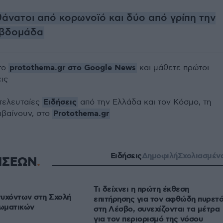
θάνατοι από κορωνοϊό και δύο από γρίπη την
εβδομάδα
protothema.gr στο Google News
το
και μάθετε πρώτοι
εις
Ειδήσεις
 τελευταίες
από την Ελλάδα και τον Κόσμο, τη
Protothema.gr
μβαίνουν, στο
Ειδήσεις
Δημοφιλή
Σχολιασμέν
ΗΣΕΩΝ
Τι δείχνει η πρώτη έκθεση
τυχόντων στη Σχολή
επιτήρησης για τον αφθώδη πυρετ
ωματικών
στη Λέσβο, συνεχίζονται τα μέτρα
για τον περιορισμό της νόσου