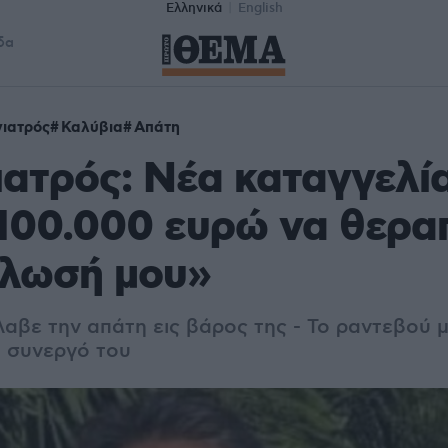
Ελληνικά
English
δα
ιατρός
Καλύβια
Απάτη
ατρός: Νέα καταγγελί
100.000 ευρώ να θερα
φλωσή μου»
λαβε την απάτη εις βάρος της - Το ραντεβού 
ό συνεργό του