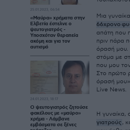
25.01.2023, 06:54
Μια γυναίκα
«Μαύρα» χρήματα στην
Ελβετία έστελνε ο
66χρονο φυ
ψευτογιατρός -
απάτη που 
Υποσχόταν θεραπεία
πριν πάρα π
ακόμη και για τον
αυτισμό
όρασή μου. 
στόμα με σ
που μου τον
Στο πρώτο 
όρασή μου»
Live News.
24.01.2023, 18:17
Ο ψευτογιατρός ζητούσε
φακέλους με «μαύρο»
Η γυναίκα, 
χρήμα - Λάμβανε
γιατρούς
, 
εμβάσματα σε ξένες