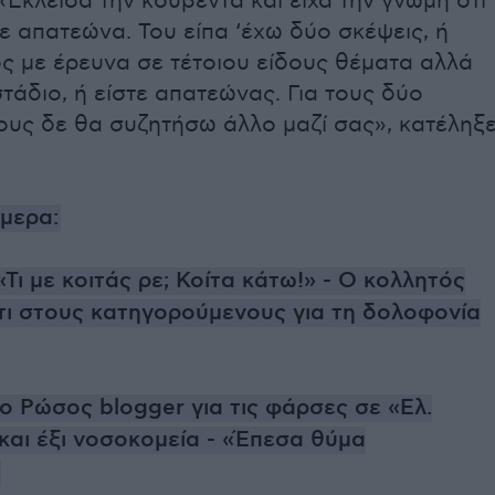
«Έκλεισα την κουβέντα και είχα την γνώμη ότι
ε απατεώνα. Του είπα ‘έχω δύο σκέψεις, ή
ός με έρευνα σε τέτοιου είδους θέματα αλλά
τάδιο, ή είστε απατεώνας. Για τους δύο
ους δε θα συζητήσω άλλο μαζί σας», κατέληξ
ήμερα:
«Τι με κοιτάς ρε; Κοίτα κάτω!» - Ο κολλητός
τι στους κατηγορούμενους για τη δολοφονία
ο Ρώσος blogger για τις φάρσες σε «Ελ.
και έξι νοσοκομεία - «Έπεσα θύμα