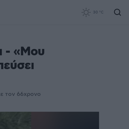
30
°C
α - «Μου
πεύσει
με τον 66χρονο