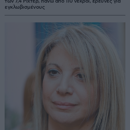
των 7,4 Ρίχτερ, πάνω από 110 νεκροί, έρευνες για
εγκλωβισμένους