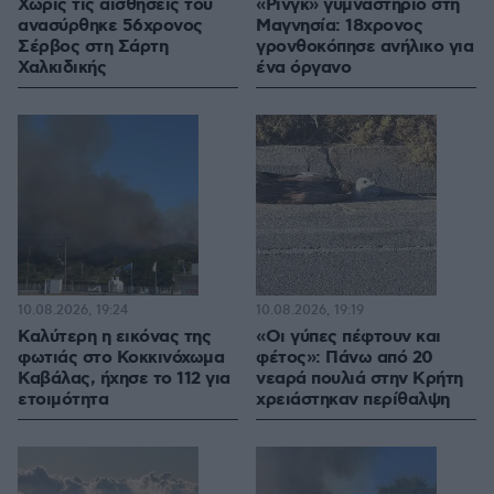
Χωρίς τις αισθήσεις του
«Ρινγκ» γυμναστήριο στη
ανασύρθηκε 56χρονος
Μαγνησία: 18χρονος
Σέρβος στη Σάρτη
γρονθοκόπησε ανήλικο για
Χαλκιδικής
ένα όργανο
10.08.2026, 19:24
10.08.2026, 19:19
Καλύτερη η εικόνας της
«Οι γύπες πέφτουν και
φωτιάς στο Κοκκινόχωμα
φέτος»: Πάνω από 20
Καβάλας, ήχησε το 112 για
νεαρά πουλιά στην Κρήτη
ετοιμότητα
χρειάστηκαν περίθαλψη