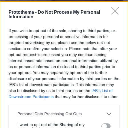
Protothema -
Do Not Process My Personal
Information
If you wish to opt-out of the sale, sharing to third parties, or
processing of your personal or sensitive information for
10.08.2026, 17:46
targeted advertising by us, please use the below opt-out
Αναστάτωση σε κλινική εξωσωματικής στο
section to confirm your selection. Please note that after your
Μιλάνο: Έβαλαν σε γυναίκα το έμβρυο άλλου
opt-out request is processed you may continue seeing
ζευγαριού
interest-based ads based on personal information utilized by
us or personal information disclosed to third parties prior to
your opt-out. You may separately opt-out of the further
Ιταλίδα τουρίστρια τραυματίστηκε
disclosure of your personal information by third parties on the
σοβαρά από το ρεύμα αεροπλάνου
IAB’s list of downstream participants. This information may
στο αεροδρόμιο Σκιάθου
also be disclosed by us to third parties on the
IAB’s List of
Downstream Participants
that may further disclose it to other
55
10.08.2026, 20:42
third parties.
Please note that this website/app uses one or more Google
Personal Data Processing Opt Outs
services and may gather and store information including but
not limited to your visit or usage behaviour. You may click to
I want to opt-out of the Sharing of my
Γιαννακόπουλος: Προσπάθησα να