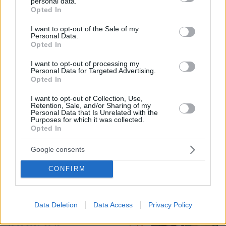
personal data.
grant or deny consent to Google and its third-party tags to
πάρω τον Γιόκιτς φέτος, θα το κάνω
Opted In
use your data for below specified purposes in below Google
του χρόνου, ήταν λάθος που κατέβηκε
consent section.
το λάβαρο του Μποντίρογκα
I want to opt-out of the Sale of my
Personal Data.
109
10.08.2026, 18:29
Opted In
I want to opt-out of processing my
Personal Data for Targeted Advertising.
Opted In
Τη Υπερμάχω: Η νύχτα του Αυγούστου
πριν από 1.400 χρόνια, που γέννησε
I want to opt-out of Collection, Use,
τον Ακάθιστο Ύμνο
Retention, Sale, and/or Sharing of my
Personal Data that Is Unrelated with the
Purposes for which it was collected.
173
09.08.2026, 22:48
Opted In
Google consents
CONFIRM
Η σκοτεινή ιστορία πίσω από τη δόξα:
Όταν ο Κρίστοφερ Νόλαν
εκλιπαρούσε να μην καταδικαστεί ο
αδελφός του για υπόθεση δολοφονίας
Data Deletion
Data Access
Privacy Policy
στην Κόστα Ρίκα