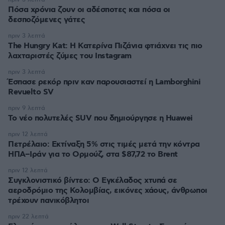
Πόσα χρόνια ζουν οι αδέσποτες και πόσα οι
δεσποζόμενες γάτες
πριν 3 λεπτά
The Hungry Kat: Η Κατερίνα Πιζάνια φτιάχνει τις πιο
λαχταριστές ζύμες του Instagram
πριν 3 λεπτά
Έσπασε ρεκόρ πριν καν παρουσιαστεί η Lamborghini
Revuelto SV
πριν 9 λεπτά
Το νέο πολυτελές SUV που δημιούργησε η Huawei
πριν 12 λεπτά
Πετρέλαιο: Εκτίναξη 5% στις τιμές μετά την κόντρα
ΗΠΑ–Ιράν για το Ορμούζ, στα $87,72 το Brent
πριν 12 λεπτά
Συγκλονιστικό βίντεο: Ο Εγκέλαδος χτυπά σε
αεροδρόμιο της Κολομβίας, εικόνες χάους, άνθρωποι
τρέχουν πανικόβλητοι
πριν 22 λεπτά