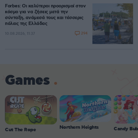
Forbes: Οι καλύτεροι προορισμοί στον
κόσμο για να ζήσεις μετά την
σύνταξη, ανάμεσά τους και τέσσερις
πόλεις της Ελλάδας
294
10.08.2026, 11:37
Games
Northern Heights
Candy Bub
Cut The Rope