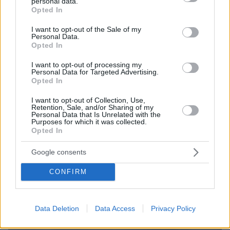
personal data.
grant or deny consent to Google and its third-party tags to
Opted In
use your data for below specified purposes in below Google
consent section.
ΔΕΙΤΕ ΟΛΕΣ ΤΙΣ ΕΙΔΗΣΕΙΣ
I want to opt-out of the Sale of my
Personal Data.
Opted In
I want to opt-out of processing my
Personal Data for Targeted Advertising.
ΤΑ ΠΙΟ ΔΗΜΟΦΙΛΗ
Opted In
I want to opt-out of Collection, Use,
Retention, Sale, and/or Sharing of my
Personal Data that Is Unrelated with the
Purposes for which it was collected.
Opted In
Google consents
CONFIRM
Data Deletion
Data Access
Privacy Policy