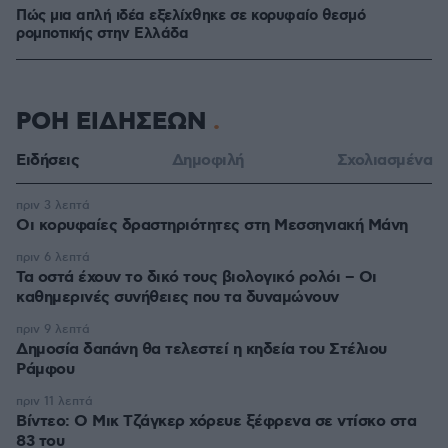
Πώς μια απλή ιδέα εξελίχθηκε σε κορυφαίο θεσμό
ρομποτικής στην Ελλάδα
ΡΟΗ ΕΙΔΗΣΕΩΝ
Ειδήσεις
Δημοφιλή
Σχολιασμένα
πριν 3 λεπτά
Οι κορυφαίες δραστηριότητες στη Μεσσηνιακή Μάνη
πριν 6 λεπτά
Τα οστά έχουν το δικό τους βιολογικό ρολόι – Οι
καθημερινές συνήθειες που τα δυναμώνουν
πριν 9 λεπτά
Δημοσία δαπάνη θα τελεστεί η κηδεία του Στέλιου
Ράμφου
πριν 11 λεπτά
Βίντεο: Ο Μικ Τζάγκερ χόρευε ξέφρενα σε ντίσκο στα
83 του