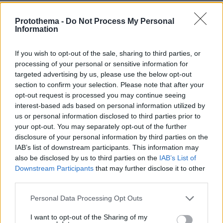
πριν 12 λεπτά
Protothema -
Do Not Process My Personal
Ισραηλινός επιχειρηματίας που είχε αποκαλέσει τον
Information
Τραμπ «καθίκι» κατεβαίνει υποψήφιος με το κόμμα του
Νετανιάχου στις εκλογές του Οκτωβρίου
If you wish to opt-out of the sale, sharing to third parties, or
πριν 12 λεπτά
processing of your personal or sensitive information for
Θαλασσάκι: Γεύσεις και αρώματα της Τήνου με φόντο
targeted advertising by us, please use the below opt-out
το μπλε του Αιγαίου
section to confirm your selection. Please note that after your
πριν 13 λεπτά
opt-out request is processed you may continue seeing
Αρρώστιες που συχνά οι γάτες κρύβουν και τι πρέπει να
interest-based ads based on personal information utilized by
κάνετε
us or personal information disclosed to third parties prior to
your opt-out. You may separately opt-out of the further
πριν 19 λεπτά
disclosure of your personal information by third parties on the
«Είναι η στιγμή που παγώνεις, ο πιο δυνατός που έχω
IAB’s list of downstream participants. This information may
ζήσει», λέει Έλληνας κάτοικος της Μπογκοτά για τον
also be disclosed by us to third parties on the
IAB’s List of
σεισμό των 7,4 Ρίχτερ
Downstream Participants
that may further disclose it to other
πριν 20 λεπτά
third parties.
Παναθηναϊκός: Τι σημαίνει η ισοπαλία στο πρώτο ματς
και τι δείχνει για πρόκριση
Please note that this website/app uses one or more Google
Personal Data Processing Opt Outs
services and may gather and store information including but
πριν 23 λεπτά
not limited to your visit or usage behaviour. You may click to
I want to opt-out of the Sharing of my
H συναρπαστική άγνωστη εναλλακτική της Βαρκελώνης