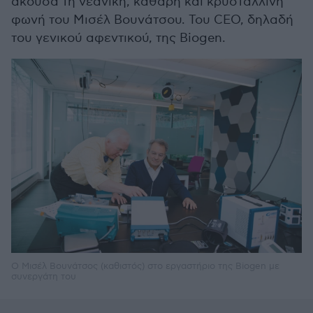
άκουσα τη νεανική, καθαρή και κρυστάλλινη
φωνή του Μισέλ Βουνάτσου. Του CEO, δηλαδή
του γενικού αφεντικού, της Biogen.
Ο Μισέλ Βουνάτσος (καθιστός) στο εργαστήριο της Biogen με
συνεργάτη του