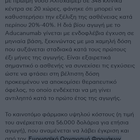
με πρώιμη νόσο Αλτσχάιμερ σε 348 κλινικά
κέντρα σε 20 χώρες, φάνηκε ότι μπορεί να
καθυστερήσει την εξέλιξη της ασθένειας κατά
περίπου 20%-40%. Η διά βίου αγωγή με το
Αducanumab γίνεται με ενδοφλέβια έγχυση σε
μηνιαία βάση, ξεκινώντας με μια χαμηλή δόση
που αυξάνεται σταδιακά κατά τους πρώτους
έξι μήνες της αγωγής. Είναι εξαιρετικά
σημαντικό o ασθενής να συνεχίσει τις εγχύσεις
ώστε να φτάσει στη βέλτιστη δόση
προκειμένου να αποκομίσει θεραπευτικό
όφελος, το οποίο ενδέχεται να μη γίνει
αντιληπτό κατά το πρώτο έτος της αγωγής.
Το καινοτόμο φάρμακο υψηλού κόστους (η τιμή
του ανέρχεται στα 56.000 δολάρια για ετήσια
αγωγή), που αναμένεται να λάβει έγκριση και
από τον
Ευρωπαϊκό Οργανισμό Φαρμάκων