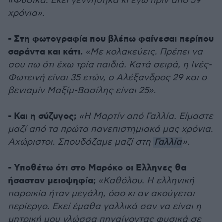
«Φυσικά. Εκεί γεννήθηκα κι εγώ πριν από 59
χρόνια».
- Στη φωτογραφία που βλέπω φαίνεσαι περίπου
σαράντα και κάτι.
«Με κολακεύεις. Πρέπει να
σου πω ότι έχω τρία παιδιά. Κατά σειρά, η Ινές-
Φωτεινή είναι 35 ετών, ο Αλέξανδρος 29 και ο
βενιαμίν Μαξίμ-Βασίλης είναι 25»
.
- Και η σύζυγος;
«Η Μαρτίν από Γαλλία. Είμαστε
μαζί από τα πρώτα πανεπιστημιακά μας χρόνια.
Αχώριστοι. Σπουδάζαμε μαζί στη
Γαλλία
».
- Υποθέτω ότι στο Μαρόκο οι Ελληνες θα
ήσασταν μειοψηφία;
«Καθόλου. Η ελληνική
παροικία ήταν μεγάλη, όσο κι αν ακούγεται
περίεργο. Εκεί έμαθα γαλλικά σαν να είναι η
μητρική μου γλώσσα πηγαίνοντας φυσικά σε