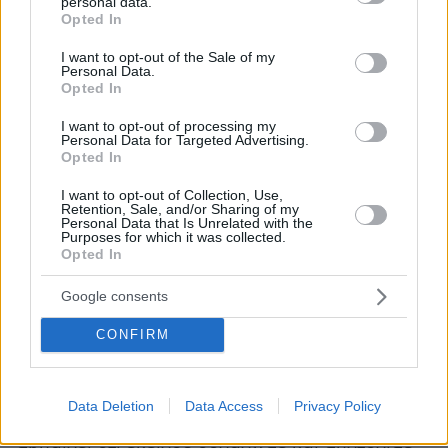
personal data.
θέσεις. Για παράδειγμα, πρόεδρος αυτής της
grant or deny consent to Google and its third-party tags to
Opted In
use your data for below specified purposes in below Google
φαρμακευτικής εταιρείας ερευνών είναι ο
consent section.
I want to opt-out of the Sale of my
Στέλιος Παπαδόπουλος από Θεσσαλονίκη. Και
Personal Data.
μάλιστα λένε ότι είναι φανατικός φίλαθλος του
Opted In
Αρη. Και δεν είναι ο μόνος. Στη θέση του CEO,
I want to opt-out of processing my
γενικού διευθυντή, είχε προηγηθεί ο Γιώργος
Personal Data for Targeted Advertising.
Opted In
Σκάνγκος, τον οποίο διαδέχθηκε στη θέση του
CEO o Μισέλ Βουνάτσος.
I want to opt-out of Collection, Use,
Retention, Sale, and/or Sharing of my
Personal Data that Is Unrelated with the
Purposes for which it was collected.
Παρεμπιπτόντως η περίπτωσή του Σκάνγκου
Opted In
(Ελληνας μόνο από την πλευρά του πατέρα του)
ίσως από τις πιο λαμπρές στην Ιστορία των
Google consents
ερευνών. Φανταστείτε ότι πριν από έναν χρόνο
CONFIRM
ο αμερικανικός οργανισμός Biotechnology
Innovation Organization (BIO) τον προήγαγε σε
«στρατηγό» στη μάχη των αμερικανικών
Data Deletion
Data Access
Privacy Policy
φαρμακοβιομηχανιών κατά του COVID-19, που