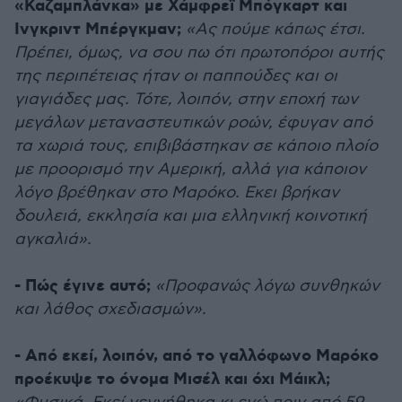
«Καζαμπλάνκα» με Χάμφρεϊ Μπόγκαρτ και
Ινγκριντ Μπέργκμαν;
«Ας πούμε κάπως έτσι.
Πρέπει, όμως, να σου πω ότι πρωτοπόροι αυτής
της περιπέτειας ήταν οι παππούδες και οι
γιαγιάδες μας. Τότε, λοιπόν, στην εποχή των
μεγάλων μεταναστευτικών ροών, έφυγαν από
τα χωριά τους, επιβιβάστηκαν σε κάποιο πλοίο
με προορισμό την Αμερική, αλλά για κάποιον
λόγο βρέθηκαν στο Μαρόκο. Εκει βρήκαν
δουλειά, εκκλησία και μια ελληνική κοινοτική
αγκαλιά».
- Πώς έγινε αυτό;
«Προφανώς λόγω συνθηκών
και λάθος σχεδιασμών».
- Από εκεί, λοιπόν, από το γαλλόφωνο Μαρόκο
προέκυψε το όνομα Μισέλ και όχι Μάικλ;