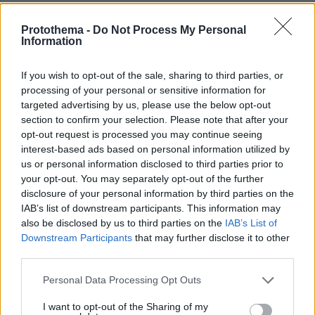
χρόνια διαδρομής στην εταιρεία Merck. Κατά
σειρά λοιπόν. Πρώτα στην Ελβετία για τέσσερα
Protothema -
Do Not Process My Personal
Information
χρόνια, μετά Σαουδική Αραβία, μετά για
τέσσερα χρόνια στις ΗΠΑ, αργότερα, από το
If you wish to opt-out of the sale, sharing to third parties, or
1997 μέχρι το 2002, στην Πολωνία, ύστερα στο
processing of your personal or sensitive information for
Βέλγιο αλλά και στη Γαλλία, ακολούθησε η
targeted advertising by us, please use the below opt-out
Κίνα
και όλα αυτά για 20 ολόκληρα χρόνια».
section to confirm your selection. Please note that after your
opt-out request is processed you may continue seeing
interest-based ads based on personal information utilized by
- Μόνος σου ή μαζί με την οικογένεια;
«Πάντα
us or personal information disclosed to third parties prior to
με την οικογένεια».
your opt-out. You may separately opt-out of the further
disclosure of your personal information by third parties on the
IAB’s list of downstream participants. This information may
- Σου ξέφυγε η Ελλάδα.
«Καθόλου. Κάθε
also be disclosed by us to third parties on the
IAB’s List of
καλοκαίρι ερχόμαστε Ελλάδα και μάλιστα στη
Downstream Participants
that may further disclose it to other
Χίο όπου διατηρούμε δικό μας σπίτι».
third parties.
Please note that this website/app uses one or more Google
Personal Data Processing Opt Outs
Η Biogen είναι συνδεδεμένη με ελληνικά
services and may gather and store information including but
ονόματα. Και μάλιστα σε άκρως ηγετικές
not limited to your visit or usage behaviour. You may click to
I want to opt-out of the Sharing of my