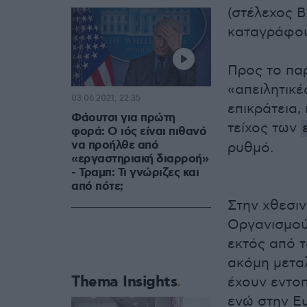
(στέλεχος Β.
καταγράφου
Προς το παρ
«απειλητικέ
03.06.2021, 22:35
επικράτεια,
Φάουτσι για πρώτη
τείχος των
φορά: Ο ιός είναι πιθανό
να προήλθε από
ρυθμό.
«εργαστηριακή διαρροή»
- Τραμπ: Τι γνώριζες και
από πότε;
Στην χθεσιν
Οργανισμού
εκτός από τ
ακόμη μετα
Thema Insights
έχουν εντοπ
ενώ στην Ευ