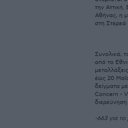
την Αττική.
Αθήνας, η 
στη Στερεά
Συνολικά, 
από το Eθνι
μεταλλάξεις
έως 20 Μαΐο
δείγματα με
Concern - V
διερεύνηση 
-663 για το