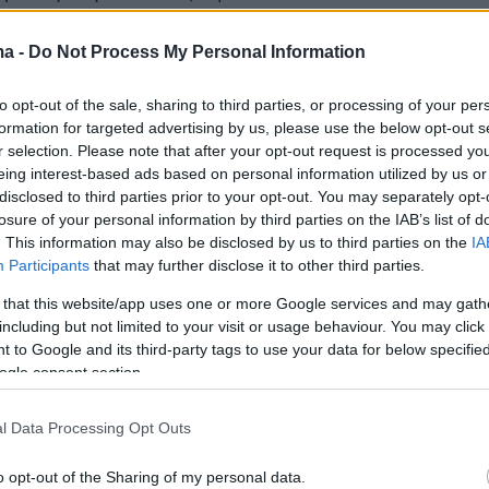
ύμφωνα με το
Ευρωπαϊκό Κέντρο Ελέγχου και
Νοσημάτων
(ECDC).
ma -
Do Not Process My Personal Information
to opt-out of the sale, sharing to third parties, or processing of your per
αλλαγές που προστέθηκαν την τελευταία
formation for targeted advertising by us, please use the below opt-out s
τον κατάλογο των παραλλαγών του
r selection. Please note that after your opt-out request is processed y
έχουν τις κωδικές ονομασίες «Β.1.1.523» και
eing interest-based ads based on personal information utilized by us or
disclosed to third parties prior to your opt-out. You may separately opt-
losure of your personal information by third parties on the IAB’s list of
. This information may also be disclosed by us to third parties on the
IA
σκεται στο μικροσκόπιο των ειδικών καθώς
Participants
that may further disclose it to other third parties.
τάλλαξη Ε484Κ στην πρωτεΐνη-ακίδα του ιού
 that this website/app uses one or more Google services and may gath
ται, μεταξύ άλλων, στο «ινδικό» στέλεχος
including but not limited to your visit or usage behaviour. You may click 
 to Google and its third-party tags to use your data for below specifi
 «νιγηριανό» (B.1.1.318) και ενδέχεται να
ogle consent section.
της προστασίας που προσφέρουν τα εμβόλια.
 «B.1.1.523» προέρχεται από τη Νορβηγία και
l Data Processing Opt Outs
ι εντοπίστηκε σε
τρία κρούσματα κορωνοϊού
o opt-out of the Sharing of my personal data.
.