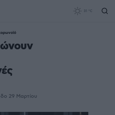
31
°C
κορωνοϊό
ψώνουν
γές
οδο 29 Μαρτίου