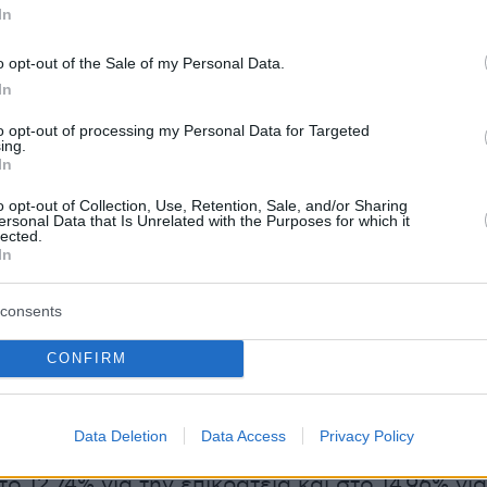
In
 εβδομαδιαία έκθεση
o opt-out of the Sale of my Personal Data.
In
to opt-out of processing my Personal Data for Targeted
αία εβδομάδα στη χώρα μας απομονώθηκαν
ing.
In
4 θετικά σε μεταλλαγμένα στελέχη δείγματα,
o opt-out of Collection, Use, Retention, Sale, and/or Sharing
ο των θετικών δειγμάτων στις μεταλλάξεις να
ersonal Data that Is Unrelated with the Purposes for which it
lected.
σε 11.553.
In
ρο στέλεχος παραμένει το «
βρετανικό
» που
consents
εύει το 68,97% του συνόλου των ελεγχθέντων
CONFIRM
ξεις δειγμάτων.
 έχει αυξηθεί η διασπορά της λεγόμενης
Data Deletion
Data Access
Privacy Policy
» μετάλλαξης (στέλεχος B.1.1.318) που πλέον
το 12,74% για την επικράτεια και στο 14,96% για