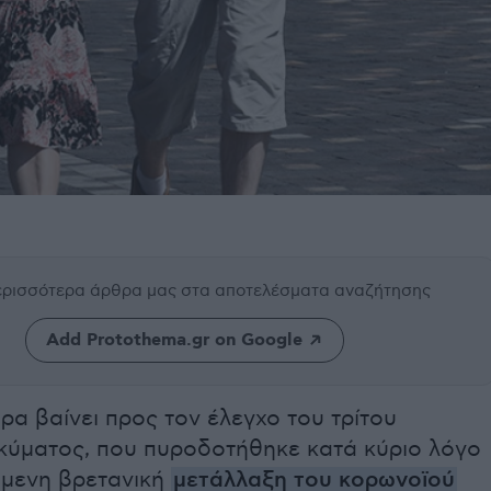
περισσότερα άρθρα μας
στα αποτελέσματα αναζήτησης
Add Protothema.gr on Google
α βαίνει προς τον έλεγχο του τρίτου
 κύματος, που πυροδοτήθηκε κατά κύριο λόγο
όμενη βρετανική
μετάλλαξη του κορωνοϊού