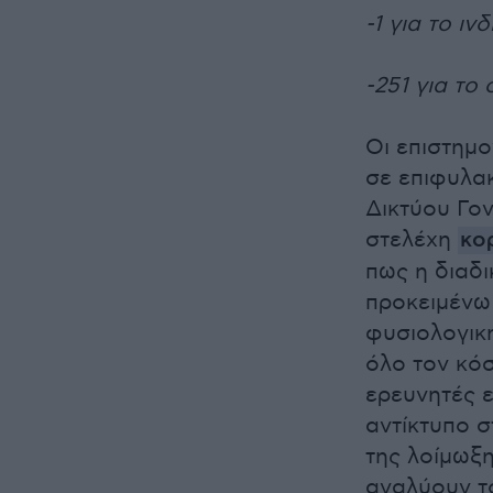
-1 για το ιν
-251 για το 
Οι επιστημο
σε επιφυλα
Δικτύου Γο
στελέχη
κο
πως η διαδι
προκειμένω 
φυσιολογικ
όλο τον κόσ
ερευνητές ε
αντίκτυπο σ
της λοίμωξη
αναλύουν τ