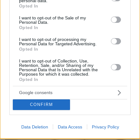
personal data.
grant or deny consent to Google and its third-party tags to
Opted In
use your data for below specified purposes in below Google
consent section.
I want to opt-out of the Sale of my
Personal Data.
Opted In
I want to opt-out of processing my
Personal Data for Targeted Advertising.
Opted In
I want to opt-out of Collection, Use,
Retention, Sale, and/or Sharing of my
Personal Data that Is Unrelated with the
Purposes for which it was collected.
Opted In
18.03.2021, 16:32
Lockdown: Έρχονται μέτρα «αποσυμπίεσης» για την
Google consents
κόπωση των πολιτών
CONFIRM
Thema Insights
Data Deletion
Data Access
Privacy Policy