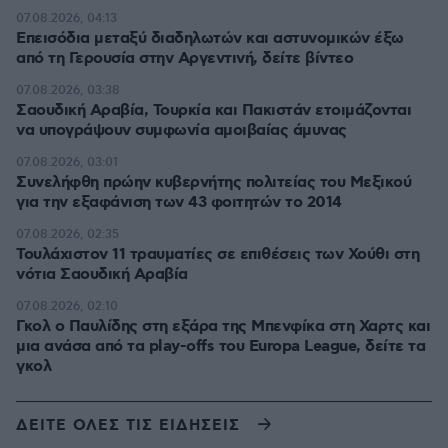
07.08.2026, 04:13
Επεισόδια μεταξύ διαδηλωτών και αστυνομικών έξω
από τη Γερουσία στην Αργεντινή, δείτε βίντεο
07.08.2026, 03:38
Σαουδική Αραβία, Τουρκία και Πακιστάν ετοιμάζονται
να υπογράψουν συμφωνία αμοιβαίας άμυνας
07.08.2026, 03:01
Συνελήφθη πρώην κυβερνήτης πολιτείας του Μεξικού
για την εξαφάνιση των 43 φοιτητών το 2014
07.08.2026, 02:35
Τουλάχιστον 11 τραυματίες σε επιθέσεις των Χούθι στη
νότια Σαουδική Αραβία
07.08.2026, 02:10
Γκολ ο Παυλίδης στη εξάρα της Μπενφίκα στη Χαρτς και
μια ανάσα από τα play-offs του Europa League, δείτε τα
γκολ
ΔΕΙΤΕ ΟΛΕΣ ΤΙΣ ΕΙΔΗΣΕΙΣ