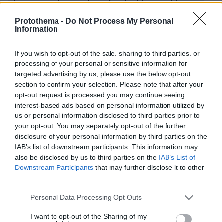
Ιάσονα σε δύο γυναίκες
Protothema -
Do Not Process My Personal
Information
protothema.gr στο Google News
Ακολουθήστε το
If you wish to opt-out of the sale, sharing to third parties, or
και μάθετε πρώτοι όλες τις ειδήσεις
processing of your personal or sensitive information for
targeted advertising by us, please use the below opt-out
Ειδήσεις
Δείτε όλες τις τελευταίες
από την Ελλάδα
section to confirm your selection. Please note that after your
και τον Κόσμο, τη στιγμή που συμβαίνουν, στο
opt-out request is processed you may continue seeing
Protothema.gr
interest-based ads based on personal information utilized by
us or personal information disclosed to third parties prior to
your opt-out. You may separately opt-out of the further
Σχετικά Άρθρα
disclosure of your personal information by third parties on the
IAB’s list of downstream participants. This information may
also be disclosed by us to third parties on the
IAB’s List of
Downstream Participants
that may further disclose it to other
third parties.
Please note that this website/app uses one or more Google
Personal Data Processing Opt Outs
services and may gather and store information including but
not limited to your visit or usage behaviour. You may click to
I want to opt-out of the Sharing of my