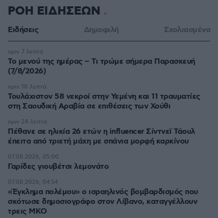
ΡΟΗ ΕΙΔΗΣΕΩΝ
Ειδήσεις
Δημοφιλή
Σχολιασμένα
πριν 7 λεπτά
Το μενού της ημέρας – Τι τρώμε σήμερα Παρασκευή
(7/8/2026)
πριν 10 λεπτά
Τουλάχιστον 58 νεκροί στην Υεμένη και 11 τραυματίες
στη Σαουδική Αραβία σε επιθέσεις των Χούθι
πριν 24 λεπτά
Πέθανε σε ηλικία 26 ετών η influencer Σίντνεϊ Τάουλ
έπειτα από τριετή μάχη με σπάνια μορφή καρκίνου
07.08.2026, 05:00
Γαρίδες γιουβέτσι λεμονάτο
07.08.2026, 04:54
«Έγκλημα πολέμου» ο ισραηλινός βομβαρδισμός που
σκότωσε δημοσιογράφο στον Λίβανο, καταγγέλλουν
τρεις ΜΚΟ