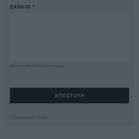
ΣΧΌΛΙΟ *
Απομένουν
2500
χαρακτήρες
* Υποχρεωτικά πεδία