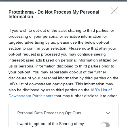
Protothema -
Do Not Process My Personal
Information
ΣΧΌΛΙΟ *
If you wish to opt-out of the sale, sharing to third parties, or
processing of your personal or sensitive information for
targeted advertising by us, please use the below opt-out
section to confirm your selection. Please note that after your
opt-out request is processed you may continue seeing
interest-based ads based on personal information utilized by
us or personal information disclosed to third parties prior to
Απομένουν
2500
χαρακτήρες
your opt-out. You may separately opt-out of the further
disclosure of your personal information by third parties on the
IAB’s list of downstream participants. This information may
also be disclosed by us to third parties on the
IAB’s List of
Downstream Participants
that may further disclose it to other
third parties.
Please note that this website/app uses one or more Google
Personal Data Processing Opt Outs
services and may gather and store information including but
* Υποχρεωτικά πεδία
not limited to your visit or usage behaviour. You may click to
I want to opt-out of the Sharing of my