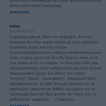
το να είσαι παιδόφιλος δεν είναι ψυχική ασθένεια,
αλλά σεξουαλική διαστροφή.
ΑΠΑΝΤΗΣΗ
Helias
03.03.2021, 03:36
Συγγνώμη και με όλον τον σεβασμό. Αυτό το
έκτρωμα δεν έχει καμία σχέση με τους σκύλους.
Οι σκύλοι (όπως και όλα τα ζώα
συμπεριλαμβανομενων κάποιων ανθρώπων) έχουν
πολύ ευγενή ψυχή και δεν θα έκαναν ποτέ αυτά
που έκανε αυτό το σχίσμα. Το λέω γιατί όλοι μας
χρησιμοποιούμε στην καθημερινή μας ζωή τέτοιες
παρομοιώσεις (όπως και άλλες του τύπου
"κτήνος", "ζώον", "ζωντοβολο", "γουρούνι" κλπ)
προσβαλλοντας τα ζώα. Και μας ακουνε και τα
παιδιά μας, παίρνοντας λάθος μηνυματα για τα
ταλαίπωρα ζώα που δεν φταίνε σε τίποτα για τις
ανθρώπινες καφριλες .... Γνώμη μου ...