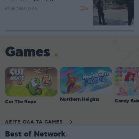
5
05.08.2026, 13:50
Games
Northern Heights
Candy Bub
Cut The Rope
ΔΕΙΤΕ ΟΛΑ ΤΑ GAMES
Best of Network