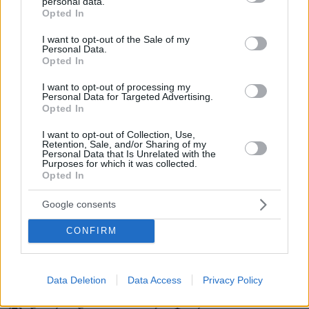
personal data.
grant or deny consent to Google and its third-party tags to
Opted In
use your data for below specified purposes in below Google
consent section.
ΡΟΗ ΕΙΔΗΣΕΩΝ
I want to opt-out of the Sale of my
Personal Data.
Opted In
Ειδήσεις
Δημοφιλή
Σχολιασμένα
I want to opt-out of processing my
Personal Data for Targeted Advertising.
πριν 25 λεπτά
Opted In
Κοτόπουλο λεμονάτο με κολοκυθάκια
I want to opt-out of Collection, Use,
πριν 27 λεπτά
Retention, Sale, and/or Sharing of my
Εντοπίστηκαν 40 μετανάστες νότια της Ιεράπετρας
Personal Data that Is Unrelated with the
Purposes for which it was collected.
πριν 41 λεπτά
Opted In
«Τα παιδιά έχουν μια μικρή ίωση»: Το τελευταίο μήνυμα
της μητέρας στον πρώην σύζυγό της πριν δολοφονήσει
Google consents
τα τέσσερα παιδιά τους
CONFIRM
06.08.2026, 04:22
Πρωτοβουλία των ΗΠΑ για μέτρα κατά της
Νικαράγουας λόγω του αποκλεισμού της
αντιπολίτευσης
Data Deletion
Data Access
Privacy Policy
06.08.2026, 03:50