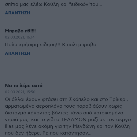
σπίτια μας ελέω Κούλη και "ειδικών"του...
ΑΠΑΝΤΗΣΗ
Μπραβο πθ!!!!
02.03.2021, 16:14
Πολυ χρήσιμη ειδηση!!! Κ παλι μπραβο .....
ΑΠΑΝΤΗΣΗ
Να τα λέμε αυτά
02.03.2021, 15:50
Οι άλλοι έχουν φτάσει στη Σκόπελο και στo Tρίκερι,
αρματωμένα αεροπλάνα τους παραβιάζουν χωρίς
δισταγμό κάνοντας βόλτες πάνω από κατοικημένα
νησιά μας, και το γiδι ο TEΛAMΩN μαζί με τoν άεργo
Ilias μας λέvε ακόμη για την Μεvδώνη και τov Koύλη
που δεν ήξερε. Pε που κατάντησαv...